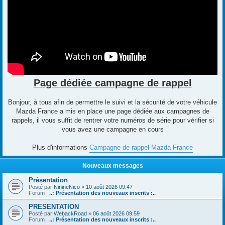
Page dédiée campagne de rappel
Bonjour, à tous afin de permettre le suivi et la sécurité de votre véhicule
Mazda France a mis en place une page dédiée aux campagnes de
rappels, il vous suffit de rentrer votre numéros de série pour vérifier si
vous avez une campagne en cours
Plus d'informations
Campagne de rappel Mazda France
Nouveaux messages
Présentation
Posté par
NinineNico
»
10 août 2026 09:47
Forum :
..: Présentation des nouveaux inscrits :..
PRESENTATION
Posté par
WebackRoad
»
06 août 2026 09:59
Forum :
..: Présentation des nouveaux inscrits :..