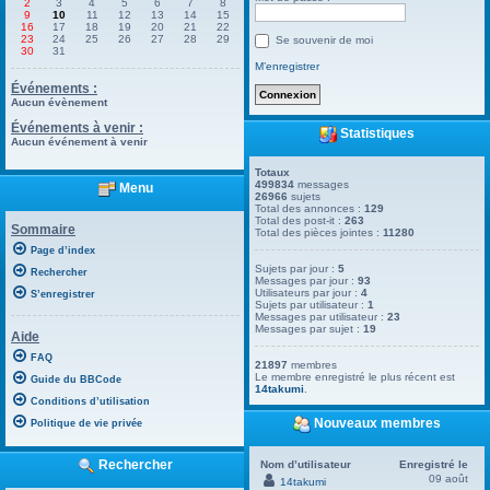
2
3
4
5
6
7
8
9
10
11
12
13
14
15
16
17
18
19
20
21
22
23
24
25
26
27
28
29
Se souvenir de moi
30
31
M’enregistrer
Événements :
Aucun évènement
Événements à venir :
Statistiques
Aucun événement à venir
Totaux
499834
messages
Menu
26966
sujets
Total des annonces :
129
Total des post-it :
263
Sommaire
Total des pièces jointes :
11280
Page d’index
Sujets par jour :
5
Rechercher
Messages par jour :
93
Utilisateurs par jour :
4
S’enregistrer
Sujets par utilisateur :
1
Messages par utilisateur :
23
Messages par sujet :
19
Aide
FAQ
21897
membres
Le membre enregistré le plus récent est
Guide du BBCode
14takumi
.
Conditions d’utilisation
Nouveaux membres
Politique de vie privée
Rechercher
Nom d’utilisateur
Enregistré le
09 août
14takumi