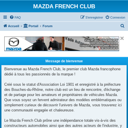
MAZDA FRENCH CLUB
FAQ
S’enregistrer
Connexion
R
Accueil
Portail
Forum
e
c
h
e
r
Message de bienvenue
c
Bienvenue au Mazda French Club, le premier club Mazda francophone
dédié à tous les passionnés de la marque !
h
e
Créé sous le statut d'Association Loi 1901 et enregistré à la préfecture
r
des Bouches-du-Rhône, notre club est un lieu de rencontre, d'échange
et de partage pour les amateurs et propriétaires de véhicules Mazda.
Que vous soyez un fervent admirateur des modèles emblématiques ou
simplement curieux de découvrir l'univers de Mazda, vous trouverez ici
une communauté engagée et chaleureuse.
Le Mazda French Club prône une indépendance totale vis-à-vis des
constructeurs automobiles ainsi que des autres acteurs de l'industrie, y