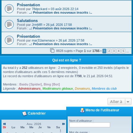
Présentation
Posté par
78deckard
»
03 août 2026 22:14
Forum :
..: Présentation des nouveaux inscrits :..
Salutations
Posté par
JrmMR
»
26 juil. 2026 17:58
Forum :
..: Présentation des nouveaux inscrits :..
Présentation
Posté par
mar31lamenace
»
26 juil. 2026 17:58
Forum :
..: Présentation des nouveaux inscrits :..
8828 sujets • Page
1
sur
1766
•
1
2
3
4
5
…
Qui est en ligne ?
Au total il y a
252
utilisateurs en ligne : 2 enregistrés, 0 invisible et 250 invités (d’après le
nombre d’utilisateurs actifs ces 5 dernières minutes)
Le record du nombre d’utilisateurs en ligne est de
7798
, le 21 juil. 2026 04:51
Membres :
Baidu [Spider]
,
Bing [Bot]
Légende :
Administrateurs
,
Modérateurs globaux
,
Donateurs
,
Membres du club
Aller à
Menu de l’utilisateur
Calendrier
Nom d’utilisateur :
Aou. 2026
Di
Lu
Ma
Me
Je
Ve
Sa
1
Mot de passe :