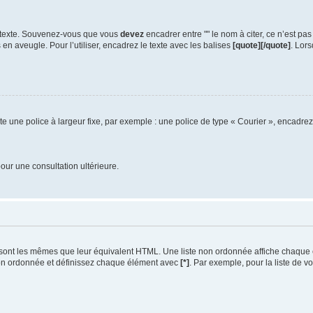
 texte. Souvenez-vous que vous
devez
encadrer entre "" le nom à citer, ce n’est pas
n aveugle. Pour l’utiliser, encadrez le texte avec les balises
[quote][/quote]
. Lor
e une police à largeur fixe, par exemple : une police de type « Courier », encadrez 
our une consultation ultérieure.
sont les mêmes que leur équivalent HTML. Une liste non ordonnée affiche chaque él
non ordonnée et définissez chaque élément avec
[*]
. Par exemple, pour la liste de vo