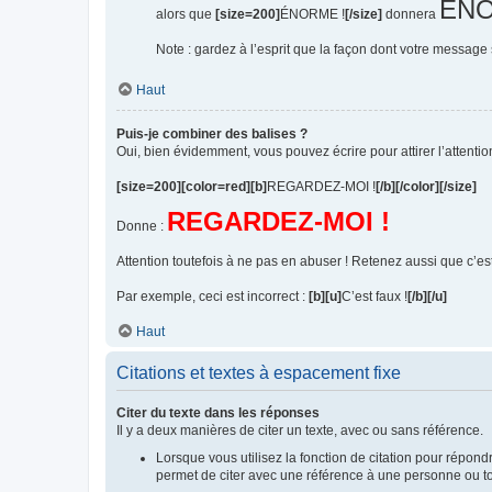
ÉNO
alors que
[size=200]
ÉNORME !
[/size]
donnera
Note : gardez à l’esprit que la façon dont votre message
Haut
Puis-je combiner des balises ?
Oui, bien évidemment, vous pouvez écrire pour attirer l’attention
[size=200][color=red][b]
REGARDEZ-MOI !
[/b][/color][/size]
REGARDEZ-MOI !
Donne :
Attention toutefois à ne pas en abuser ! Retenez aussi que c’es
Par exemple, ceci est incorrect :
[b][u]
C’est faux !
[/b][/u]
Haut
Citations et textes à espacement fixe
Citer du texte dans les réponses
Il y a deux manières de citer un texte, avec ou sans référence.
Lorsque vous utilisez la fonction de citation pour répon
permet de citer avec une référence à une personne ou tou