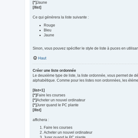
[*]
Jaune
[/list]
Ce qui générera la liste suivante :
Rouge
Bleu
Jaune
Sinon, vous pouvez spécifier le style de liste à puces en utilisa
Haut
Créer une liste ordonnée
Le deuxième type de liste, la liste ordonnée, vous permet de dé
alphabétique. Comme pour les listes non ordonnées, les élém
[list=1]
[*]
Faire les courses
[*]
Acheter un nouvel ordinateur
[*]
Jurer quand le PC plante
[/list]
affichera :
Faire les courses
Acheter un nouvel ordinateur
Jurer quand le PC plante