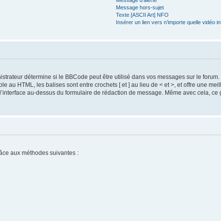
Message d’alerte
Message hors-sujet
Texte [ASCII Art] NFO
Insérer un lien vers n’importe quelle vidéo in
trateur détermine si le BBCode peut être utilisé dans vos messages sur le foru
u HTML, les balises sont entre crochets [ et ] au lieu de < et >, et offre une meill
interface au-dessus du formulaire de rédaction de message. Même avec cela, ce gu
âce aux méthodes suivantes :