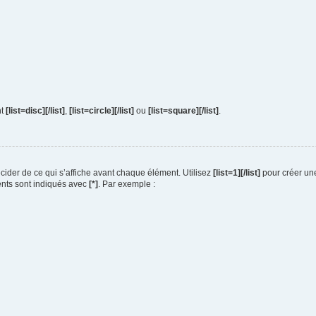
nt
[list=disc][/list]
,
[list=circle][/list]
ou
[list=square][/list]
.
cider de ce qui s’affiche avant chaque élément. Utilisez
[list=1][/list]
pour créer un
ents sont indiqués avec
[*]
. Par exemple :