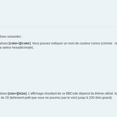
alises suivantes :
balises
[color=][/color]
. Vous pouvez indiquer un nom de couleur connu (comme : red
a valeur hexadécimale).
alises
[size=][/size]
. L’affichage résultant de ce BBCode dépend du thème utilisé. 
 de 20 (tellement petit que vous ne pourrez pas le voir) jusqu’à 200 (très grand).