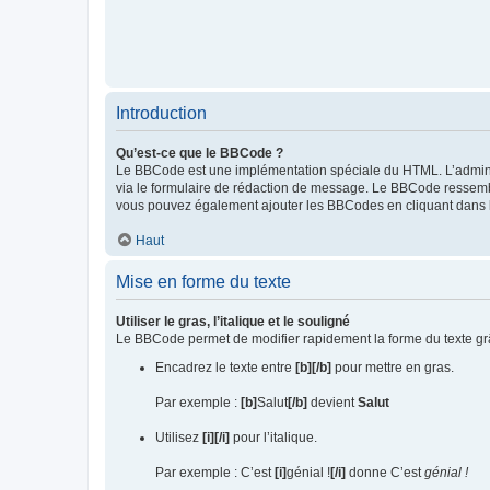
Introduction
Qu’est-ce que le BBCode ?
Le BBCode est une implémentation spéciale du HTML. L’adminis
via le formulaire de rédaction de message. Le BBCode ressemble a
vous pouvez également ajouter les BBCodes en cliquant dans l’
Haut
Mise en forme du texte
Utiliser le gras, l’italique et le souligné
Le BBCode permet de modifier rapidement la forme du texte gr
Encadrez le texte entre
[b][/b]
pour mettre en gras.
Par exemple :
[b]
Salut
[/b]
devient
Salut
Utilisez
[i][/i]
pour l’italique.
Par exemple : C’est
[i]
génial !
[/i]
donne C’est
génial !