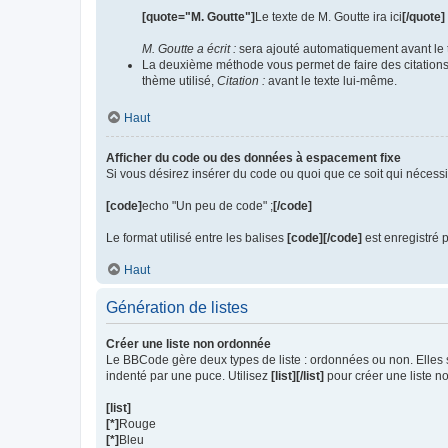
[quote="M. Goutte"]
Le texte de M. Goutte ira ici
[/quote]
M. Goutte a écrit :
sera ajouté automatiquement avant le
La deuxième méthode vous permet de faire des citations e
thème utilisé,
Citation :
avant le texte lui-même.
Haut
Afficher du code ou des données à espacement fixe
Si vous désirez insérer du code ou quoi que ce soit qui nécessit
[code]
echo "Un peu de code" ;
[/code]
Le format utilisé entre les balises
[code][/code]
est enregistré p
Haut
Génération de listes
Créer une liste non ordonnée
Le BBCode gère deux types de liste : ordonnées ou non. Elles 
indenté par une puce. Utilisez
[list][/list]
pour créer une liste 
[list]
[*]
Rouge
[*]
Bleu