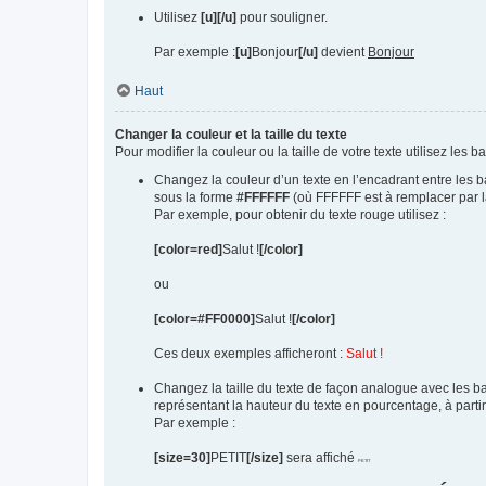
Utilisez
[u][/u]
pour souligner.
Par exemple :
[u]
Bonjour
[/u]
devient
Bonjour
Haut
Changer la couleur et la taille du texte
Pour modifier la couleur ou la taille de votre texte utilisez les b
Changez la couleur d’un texte en l’encadrant entre les 
sous la forme
#FFFFFF
(où FFFFFF est à remplacer par l
Par exemple, pour obtenir du texte rouge utilisez :
[color=red]
Salut !
[/color]
ou
[color=#FF0000]
Salut !
[/color]
Ces deux exemples afficheront :
Salut !
Changez la taille du texte de façon analogue avec les b
représentant la hauteur du texte en pourcentage, à partir
Par exemple :
[size=30]
PETIT
[/size]
sera affiché
PETIT