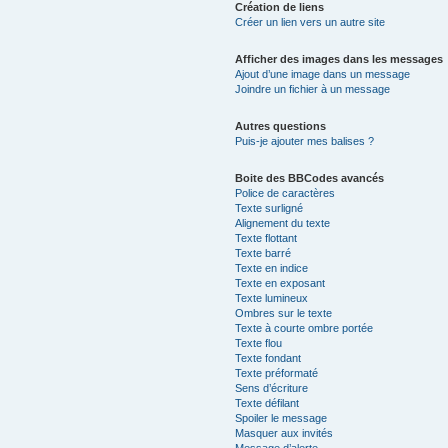
Création de liens
Créer un lien vers un autre site
Afficher des images dans les messages
Ajout d’une image dans un message
Joindre un fichier à un message
Autres questions
Puis-je ajouter mes balises ?
Boite des BBCodes avancés
Police de caractères
Texte surligné
Alignement du texte
Texte flottant
Texte barré
Texte en indice
Texte en exposant
Texte lumineux
Ombres sur le texte
Texte à courte ombre portée
Texte flou
Texte fondant
Texte préformaté
Sens d’écriture
Texte défilant
Spoiler le message
Masquer aux invités