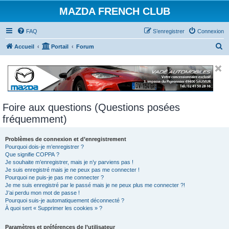
MAZDA FRENCH CLUB
FAQ
S’enregistrer
Connexion
R
Accueil
Portail
Forum
e
c
h
e
Foire aux questions (Questions posées
r
fréquemment)
c
h
Problèmes de connexion et d’enregistrement
e
Pourquoi dois-je m’enregistrer ?
Que signifie COPPA ?
r
Je souhaite m’enregistrer, mais je n’y parviens pas !
Je suis enregistré mais je ne peux pas me connecter !
Pourquoi ne puis-je pas me connecter ?
Je me suis enregistré par le passé mais je ne peux plus me connecter ?!
J’ai perdu mon mot de passe !
Pourquoi suis-je automatiquement déconnecté ?
À quoi sert « Supprimer les cookies » ?
Paramètres et préférences de l’utilisateur