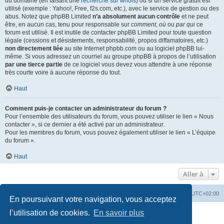
du domaine (en faisant une
recherche sur whois
) ou si un service gratuit est
utilisé (exemple : Yahoo!, Free, f2s.com, etc.), avec le service de gestion ou des
abus. Notez que phpBB Limited
n’a absolument aucun contrôle
et ne peut
être, en aucun cas, tenu pour responsable sur
comment
,
où
ou
par qui
ce
forum est utilisé. Il est inutile de contacter phpBB Limited pour toute question
légale (cessions et désistements, responsabilité, propos diffamatoires, etc.)
non directement liée
au site Internet phpbb.com ou au logiciel phpBB lui-
même. Si vous adressez un courriel au groupe phpBB à propos de l’utilisation
par une tierce partie
de ce logiciel vous devez vous attendre à une réponse
très courte voire à aucune réponse du tout.
Haut
Comment puis-je contacter un administrateur du forum ?
Pour l’ensemble des utilisateurs du forum, vous pouvez utiliser le lien « Nous
contacter », si ce dernier a été activé par un administrateur.
Pour les membres du forum, vous pouvez également utiliser le lien « L’équipe
du forum ».
Haut
Aller à
Accueil
Portail
Forum
Heures au format
UTC+02:00
En poursuivant votre navigation, vous acceptez
Développé par
phpBB
® Forum Software © phpBB Limited
l’utilisation de cookies.
En savoir plus
Traduit par
phpBB-fr.com