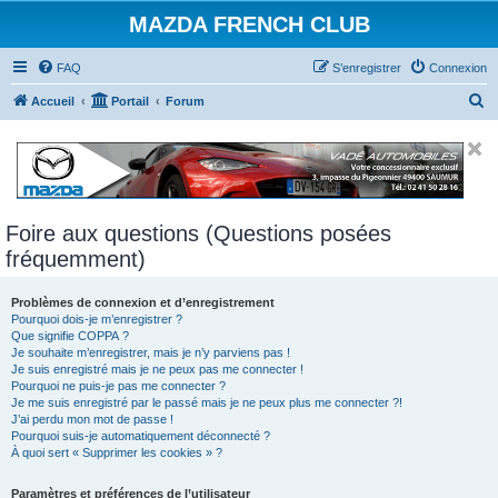
MAZDA FRENCH CLUB
FAQ
S’enregistrer
Connexion
R
Accueil
Portail
Forum
e
c
h
e
Foire aux questions (Questions posées
r
fréquemment)
c
h
Problèmes de connexion et d’enregistrement
e
Pourquoi dois-je m’enregistrer ?
Que signifie COPPA ?
r
Je souhaite m’enregistrer, mais je n’y parviens pas !
Je suis enregistré mais je ne peux pas me connecter !
Pourquoi ne puis-je pas me connecter ?
Je me suis enregistré par le passé mais je ne peux plus me connecter ?!
J’ai perdu mon mot de passe !
Pourquoi suis-je automatiquement déconnecté ?
À quoi sert « Supprimer les cookies » ?
Paramètres et préférences de l’utilisateur