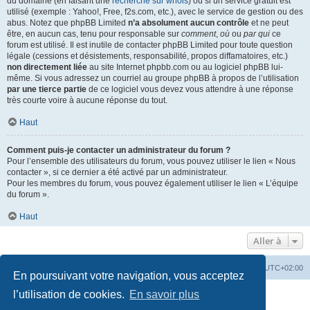
du domaine (en faisant une
recherche sur whois
) ou si un service gratuit est
utilisé (exemple : Yahoo!, Free, f2s.com, etc.), avec le service de gestion ou des
abus. Notez que phpBB Limited
n’a absolument aucun contrôle
et ne peut
être, en aucun cas, tenu pour responsable sur
comment
,
où
ou
par qui
ce
forum est utilisé. Il est inutile de contacter phpBB Limited pour toute question
légale (cessions et désistements, responsabilité, propos diffamatoires, etc.)
non directement liée
au site Internet phpbb.com ou au logiciel phpBB lui-
même. Si vous adressez un courriel au groupe phpBB à propos de l’utilisation
par une tierce partie
de ce logiciel vous devez vous attendre à une réponse
très courte voire à aucune réponse du tout.
Haut
Comment puis-je contacter un administrateur du forum ?
Pour l’ensemble des utilisateurs du forum, vous pouvez utiliser le lien « Nous
contacter », si ce dernier a été activé par un administrateur.
Pour les membres du forum, vous pouvez également utiliser le lien « L’équipe
du forum ».
Haut
Aller à
Accueil
Portail
Forum
Heures au format
UTC+02:00
En poursuivant votre navigation, vous acceptez
Développé par
phpBB
® Forum Software © phpBB Limited
l’utilisation de cookies.
En savoir plus
Traduit par
phpBB-fr.com