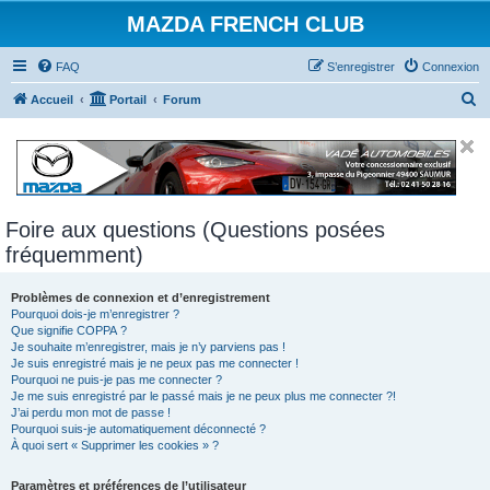
MAZDA FRENCH CLUB
FAQ
S’enregistrer
Connexion
R
Accueil
Portail
Forum
e
c
h
e
Foire aux questions (Questions posées
r
fréquemment)
c
h
Problèmes de connexion et d’enregistrement
e
Pourquoi dois-je m’enregistrer ?
Que signifie COPPA ?
r
Je souhaite m’enregistrer, mais je n’y parviens pas !
Je suis enregistré mais je ne peux pas me connecter !
Pourquoi ne puis-je pas me connecter ?
Je me suis enregistré par le passé mais je ne peux plus me connecter ?!
J’ai perdu mon mot de passe !
Pourquoi suis-je automatiquement déconnecté ?
À quoi sert « Supprimer les cookies » ?
Paramètres et préférences de l’utilisateur