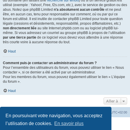
du domaine (en faisant une
recherche sur whois
) ou si un service gratuit est
utilisé (exemple : Yahoo!, Free, f2s.com, etc.), avec le service de gestion ou des
abus. Notez que phpBB Limited
n’a absolument aucun contrôle
et ne peut
être, en aucun cas, tenu pour responsable sur
comment
,
où
ou
par qui
ce
forum est utilisé. Il est inutile de contacter phpBB Limited pour toute question
légale (cessions et désistements, responsabilité, propos diffamatoires, etc.)
non directement liée
au site Internet phpbb.com ou au logiciel phpBB lui-
même. Si vous adressez un courriel au groupe phpBB à propos de l’utilisation
par une tierce partie
de ce logiciel vous devez vous attendre à une réponse
très courte voire à aucune réponse du tout.
Haut
Comment puis-je contacter un administrateur du forum ?
Pour l’ensemble des utilisateurs du forum, vous pouvez utiliser le lien « Nous
contacter », si ce dernier a été activé par un administrateur.
Pour les membres du forum, vous pouvez également utiliser le lien « L’équipe
du forum ».
Haut
Aller à
Accueil
Portail
Forum
Heures au format
UTC+02:00
En poursuivant votre navigation, vous acceptez
Développé par
phpBB
® Forum Software © phpBB Limited
l’utilisation de cookies.
En savoir plus
Traduit par
phpBB-fr.com