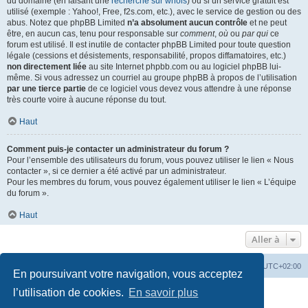
du domaine (en faisant une
recherche sur whois
) ou si un service gratuit est
utilisé (exemple : Yahoo!, Free, f2s.com, etc.), avec le service de gestion ou des
abus. Notez que phpBB Limited
n’a absolument aucun contrôle
et ne peut
être, en aucun cas, tenu pour responsable sur
comment
,
où
ou
par qui
ce
forum est utilisé. Il est inutile de contacter phpBB Limited pour toute question
légale (cessions et désistements, responsabilité, propos diffamatoires, etc.)
non directement liée
au site Internet phpbb.com ou au logiciel phpBB lui-
même. Si vous adressez un courriel au groupe phpBB à propos de l’utilisation
par une tierce partie
de ce logiciel vous devez vous attendre à une réponse
très courte voire à aucune réponse du tout.
Haut
Comment puis-je contacter un administrateur du forum ?
Pour l’ensemble des utilisateurs du forum, vous pouvez utiliser le lien « Nous
contacter », si ce dernier a été activé par un administrateur.
Pour les membres du forum, vous pouvez également utiliser le lien « L’équipe
du forum ».
Haut
Aller à
Accueil
Portail
Forum
Heures au format
UTC+02:00
En poursuivant votre navigation, vous acceptez
Développé par
phpBB
® Forum Software © phpBB Limited
l’utilisation de cookies.
En savoir plus
Traduit par
phpBB-fr.com