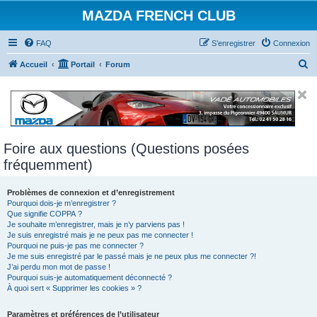
MAZDA FRENCH CLUB
FAQ
S’enregistrer
Connexion
R
Accueil
Portail
Forum
e
c
h
e
Foire aux questions (Questions posées
r
fréquemment)
c
h
Problèmes de connexion et d’enregistrement
e
Pourquoi dois-je m’enregistrer ?
Que signifie COPPA ?
r
Je souhaite m’enregistrer, mais je n’y parviens pas !
Je suis enregistré mais je ne peux pas me connecter !
Pourquoi ne puis-je pas me connecter ?
Je me suis enregistré par le passé mais je ne peux plus me connecter ?!
J’ai perdu mon mot de passe !
Pourquoi suis-je automatiquement déconnecté ?
À quoi sert « Supprimer les cookies » ?
Paramètres et préférences de l’utilisateur