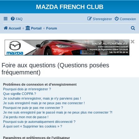
MAZDA FRENCH CLUB
FAQ
S’enregistrer
Connexion
R
Accueil
Portail
Forum
e
c
h
e
Foire aux questions (Questions posées
r
fréquemment)
c
h
Problèmes de connexion et d’enregistrement
e
Pourquoi dois-je m’enregistrer ?
Que signifie COPPA ?
r
Je souhaite m’enregistrer, mais je n’y parviens pas !
Je suis enregistré mais je ne peux pas me connecter !
Pourquoi ne puis-je pas me connecter ?
Je me suis enregistré par le passé mais je ne peux plus me connecter ?!
J’ai perdu mon mot de passe !
Pourquoi suis-je automatiquement déconnecté ?
À quoi sert « Supprimer les cookies » ?
Paramètres et préférences de l’utilisateur