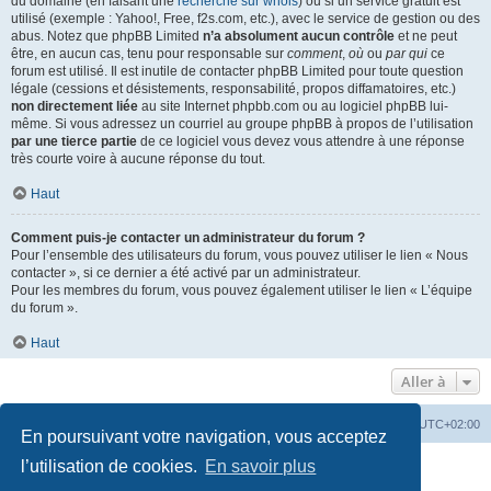
du domaine (en faisant une
recherche sur whois
) ou si un service gratuit est
utilisé (exemple : Yahoo!, Free, f2s.com, etc.), avec le service de gestion ou des
abus. Notez que phpBB Limited
n’a absolument aucun contrôle
et ne peut
être, en aucun cas, tenu pour responsable sur
comment
,
où
ou
par qui
ce
forum est utilisé. Il est inutile de contacter phpBB Limited pour toute question
légale (cessions et désistements, responsabilité, propos diffamatoires, etc.)
non directement liée
au site Internet phpbb.com ou au logiciel phpBB lui-
même. Si vous adressez un courriel au groupe phpBB à propos de l’utilisation
par une tierce partie
de ce logiciel vous devez vous attendre à une réponse
très courte voire à aucune réponse du tout.
Haut
Comment puis-je contacter un administrateur du forum ?
Pour l’ensemble des utilisateurs du forum, vous pouvez utiliser le lien « Nous
contacter », si ce dernier a été activé par un administrateur.
Pour les membres du forum, vous pouvez également utiliser le lien « L’équipe
du forum ».
Haut
Aller à
Accueil
Portail
Forum
Heures au format
UTC+02:00
En poursuivant votre navigation, vous acceptez
Développé par
phpBB
® Forum Software © phpBB Limited
l’utilisation de cookies.
En savoir plus
Traduit par
phpBB-fr.com