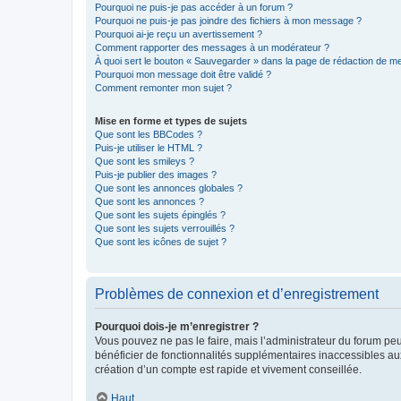
Pourquoi ne puis-je pas accéder à un forum ?
Pourquoi ne puis-je pas joindre des fichiers à mon message ?
Pourquoi ai-je reçu un avertissement ?
Comment rapporter des messages à un modérateur ?
À quoi sert le bouton « Sauvegarder » dans la page de rédaction de 
Pourquoi mon message doit être validé ?
Comment remonter mon sujet ?
Mise en forme et types de sujets
Que sont les BBCodes ?
Puis-je utiliser le HTML ?
Que sont les smileys ?
Puis-je publier des images ?
Que sont les annonces globales ?
Que sont les annonces ?
Que sont les sujets épinglés ?
Que sont les sujets verrouillés ?
Que sont les icônes de sujet ?
Problèmes de connexion et d’enregistrement
Pourquoi dois-je m’enregistrer ?
Vous pouvez ne pas le faire, mais l’administrateur du forum peu
bénéficier de fonctionnalités supplémentaires inaccessibles au
création d’un compte est rapide et vivement conseillée.
Haut