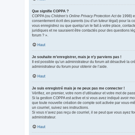
Que signifie COPPA ?
COPPA (ou
Children’s Online Privacy Protection Act
de 1998) es
consentement écrit des parents (ou d’un tuteur légal) pour la c
vous enregistrez ou que quelqu’un le fait à votre place, contac
juridiques et ne sauraient être contactés pour des questions lé
forum ? ».
Haut
Je souhaite m’enregistrer, mais je n’y parviens pas !
Il est possible qu’un administrateur du forum ait désactivé la c
administrateur du forum pour obtenir de l’aide.
Haut
Je suis enregistré mais je ne peux pas me connecter !
Vérifiez, en premier, votre nom d’utilisateur et votre mot de passe.
Si la gestion COPPA est active et si vous avez indiqué avoir mo
que toute nouvelle création de compte soit activée par vous-mê
un courriel, suivez ses instructions.
Si vous n’avez pas reçu de courriel, il se peut que vous ayez fou
administrateur.
Haut