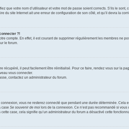
iez que votre nom d’utilisateur et votre mot de passe soient corrects. S’ils le sont,
e du site Internet ait une erreur de configuration de son côté, et qu’il devra la corri
 connecter ?!
votre compte. En effet, il est courant de supprimer régulièrement les membres ne pos
ur le forum.
 récupéré, il peut facilement être réinitialisé. Pour ce faire, rendez vous sur la p
uveau vous connecter.
passe, contactez un administrateur du forum.
e connexion, vous ne resterez connecté que pendant une durée déterminée. Cela em
la case
Se souvenir de moi
lors de la connexion. Ce n’est pas recommandé si vous u
s cette case, cela signifie qu’un administrateur du forum a désactivé cette fonctionna