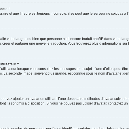
ecte !
aire et que l’heure est toujours incorrecte, il se peut que le serveur ne soit pas à
installé votre langue ou bien que personne n’ait encore traduit phpBB dans votre l
s à créer et partager une nouvelle traduction. Vous trouverez plus d’informations sur l
tilisateur ?
utilisateur lorsque vous consultez les messages d’un sujet. L’une d’elles peut êtr
rum. La seconde image, souvent plus grande, est connue sous le nom d’avatar et 
s pouvez ajouter un avatar en utilisant l’une des quatre méthodes d’avatar suivantes 
ont ils sont mis à disposition. Si vous ne pouvez pas utiliser d’avatar, contactez un
iquent le nombre de messages postés ou identifient certains membres tels que les 