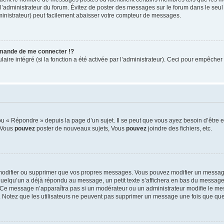
ar l’administrateur du forum. Évitez de poster des messages sur le forum dans le seu
ministrateur) peut facilement abaisser votre compteur de messages.
mande de me connecter !?
re intégré (si la fonction a été activée par l’administrateur). Ceci pour empêcher l’u
 « Répondre » depuis la page d’un sujet. Il se peut que vous ayez besoin d’être e
: Vous
pouvez
poster de nouveaux sujets, Vous
pouvez
joindre des fichiers, etc.
modifier ou supprimer que vos propres messages. Vous pouvez modifier un message
lqu’un a déjà répondu au message, un petit texte s’affichera en bas du message ind
n. Ce message n’apparaîtra pas si un modérateur ou un administrateur modifie le mes
ive. Notez que les utilisateurs ne peuvent pas supprimer un message une fois que qu