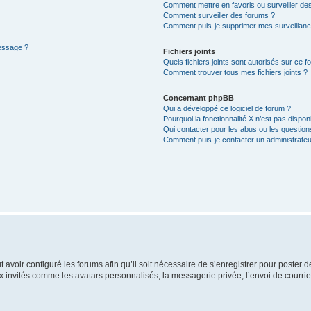
Comment mettre en favoris ou surveiller des
Comment surveiller des forums ?
Comment puis-je supprimer mes surveillanc
message ?
Fichiers joints
Quels fichiers joints sont autorisés sur ce f
Comment trouver tous mes fichiers joints ?
Concernant phpBB
Qui a développé ce logiciel de forum ?
Pourquoi la fonctionnalité X n’est pas dispon
Qui contacter pour les abus ou les questio
Comment puis-je contacter un administrateu
t avoir configuré les forums afin qu’il soit nécessaire de s’enregistrer pour poster
x invités comme les avatars personnalisés, la messagerie privée, l’envoi de courri