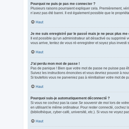
Pourquoi ne puis-je pas me connecter ?
Plusieurs raisons pourraient expliquer cela. Premièrement, vérif
n’avez pas été banni. Il est également possible que le propriétair
Haut
Je me suis enregistré par le passé mais je ne peux plus me
Il est possible qu’un administrateur ait désactivé ou supprimé 
vous arrive, tentez de vous ré-enregistrer et soyez plus investi s
Haut
J’ai perdu mon mot de passe !
Pas de panique ! Bien que votre mot de passe ne puisse pas être
Suivez les instructions énoncées et vous devriez pouvoir à no
Si toutefois vous ne parveniez pas à réinitialiser votre mot de 
Haut
Pourquoi suis-je automatiquement déconnecté ?
Si vous ne cochez pas la case
Se souvenir de moi
lors de votr
en utilisant le même ordinateur. Pour rester connecté, cochez 
(bibliothèque, cyber-café, université, etc.). Si vous ne voyez pa
Haut