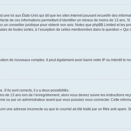
t une loi aux États-Unis qui dit que les sites Internet pouvant recueillir des infor
ollecte de ces informations permettant d’identifier un mineur de moins de 13 ans. S
tez un conseiller juridique pour obtenir son avis. Notez que phpBB Limited et les pr
gales de toutes sortes, à l’exception de celles mentionnées dans la question « Qui
réation de nouveaux comptes. Il peut également avoir banni votre IP ou interdit le no
 S’ils sont corrects, il y a deux possibilités :
ins de 13 ans lors de l’enregistrement, alors vous devrez suivre les instructions r
me ou par un administrateur avant que vous puissiez vous connecter. Cette informat
rni une adresse incorrecte ou que le courriel ait été traité par un filtre anti-spam. S