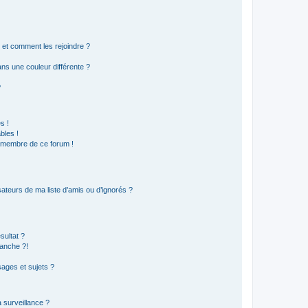
s et comment les rejoindre ?
s une couleur différente ?
?
s !
bles !
n membre de ce forum !
ateurs de ma liste d’amis ou d’ignorés ?
sultat ?
anche ?!
ages et sujets ?
a surveillance ?