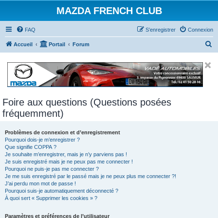
MAZDA FRENCH CLUB
FAQ
S’enregistrer
Connexion
R
Accueil
Portail
Forum
e
c
h
e
Foire aux questions (Questions posées
r
fréquemment)
c
h
Problèmes de connexion et d’enregistrement
e
Pourquoi dois-je m’enregistrer ?
Que signifie COPPA ?
r
Je souhaite m’enregistrer, mais je n’y parviens pas !
Je suis enregistré mais je ne peux pas me connecter !
Pourquoi ne puis-je pas me connecter ?
Je me suis enregistré par le passé mais je ne peux plus me connecter ?!
J’ai perdu mon mot de passe !
Pourquoi suis-je automatiquement déconnecté ?
À quoi sert « Supprimer les cookies » ?
Paramètres et préférences de l’utilisateur