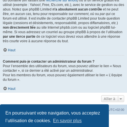
du domaine (en faisant une
recherche sur whois
) ou si un service gratuit est
utilisé (exemple : Yahoo!, Free, f2s.com, etc.), avec le service de gestion ou des
abus. Notez que phpBB Limited
n’a absolument aucun contrôle
et ne peut
être, en aucun cas, tenu pour responsable sur
comment
,
où
ou
par qui
ce
forum est utilisé. Il est inutile de contacter phpBB Limited pour toute question
légale (cessions et désistements, responsabilité, propos diffamatoires, etc.)
non directement liée
au site Internet phpbb.com ou au logiciel phpBB lui-
même. Si vous adressez un courriel au groupe phpBB à propos de l’utilisation
par une tierce partie
de ce logiciel vous devez vous attendre à une réponse
très courte voire à aucune réponse du tout.
Haut
Comment puis-je contacter un administrateur du forum ?
Pour l’ensemble des utilisateurs du forum, vous pouvez utiliser le lien « Nous
contacter », si ce dernier a été activé par un administrateur.
Pour les membres du forum, vous pouvez également utiliser le lien « L’équipe
du forum ».
Haut
Aller à
Accueil
Portail
Forum
Heures au format
UTC+02:00
En poursuivant votre navigation, vous acceptez
Développé par
phpBB
® Forum Software © phpBB Limited
l’utilisation de cookies.
En savoir plus
Traduit par
phpBB-fr.com