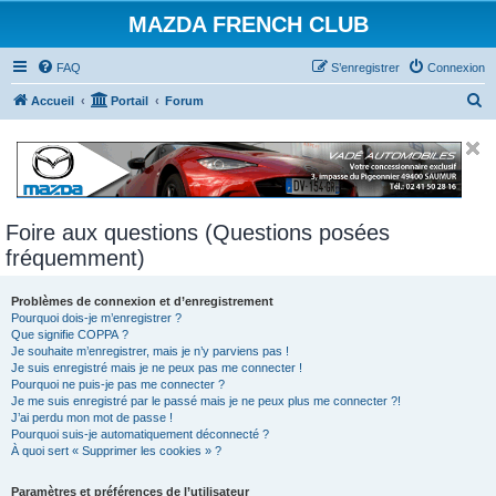
MAZDA FRENCH CLUB
FAQ
S’enregistrer
Connexion
R
Accueil
Portail
Forum
e
c
h
e
Foire aux questions (Questions posées
r
fréquemment)
c
h
Problèmes de connexion et d’enregistrement
e
Pourquoi dois-je m’enregistrer ?
Que signifie COPPA ?
r
Je souhaite m’enregistrer, mais je n’y parviens pas !
Je suis enregistré mais je ne peux pas me connecter !
Pourquoi ne puis-je pas me connecter ?
Je me suis enregistré par le passé mais je ne peux plus me connecter ?!
J’ai perdu mon mot de passe !
Pourquoi suis-je automatiquement déconnecté ?
À quoi sert « Supprimer les cookies » ?
Paramètres et préférences de l’utilisateur