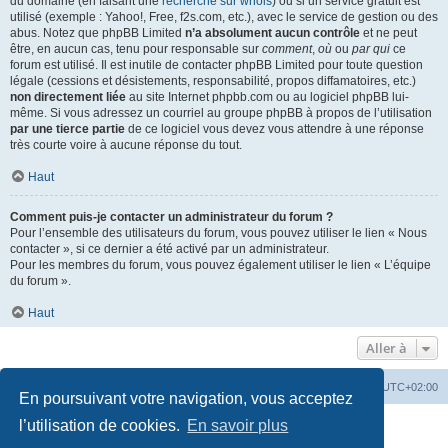
du domaine (en faisant une
recherche sur whois
) ou si un service gratuit est
utilisé (exemple : Yahoo!, Free, f2s.com, etc.), avec le service de gestion ou des
abus. Notez que phpBB Limited
n’a absolument aucun contrôle
et ne peut
être, en aucun cas, tenu pour responsable sur
comment
,
où
ou
par qui
ce
forum est utilisé. Il est inutile de contacter phpBB Limited pour toute question
légale (cessions et désistements, responsabilité, propos diffamatoires, etc.)
non directement liée
au site Internet phpbb.com ou au logiciel phpBB lui-
même. Si vous adressez un courriel au groupe phpBB à propos de l’utilisation
par une tierce partie
de ce logiciel vous devez vous attendre à une réponse
très courte voire à aucune réponse du tout.
Haut
Comment puis-je contacter un administrateur du forum ?
Pour l’ensemble des utilisateurs du forum, vous pouvez utiliser le lien « Nous
contacter », si ce dernier a été activé par un administrateur.
Pour les membres du forum, vous pouvez également utiliser le lien « L’équipe
du forum ».
Haut
Aller à
Accueil
Portail
Forum
Heures au format
UTC+02:00
En poursuivant votre navigation, vous acceptez
Développé par
phpBB
® Forum Software © phpBB Limited
l’utilisation de cookies.
En savoir plus
Traduit par
phpBB-fr.com