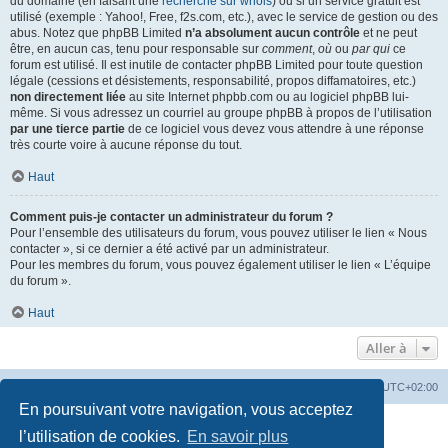
du domaine (en faisant une
recherche sur whois
) ou si un service gratuit est
utilisé (exemple : Yahoo!, Free, f2s.com, etc.), avec le service de gestion ou des
abus. Notez que phpBB Limited
n’a absolument aucun contrôle
et ne peut
être, en aucun cas, tenu pour responsable sur
comment
,
où
ou
par qui
ce
forum est utilisé. Il est inutile de contacter phpBB Limited pour toute question
légale (cessions et désistements, responsabilité, propos diffamatoires, etc.)
non directement liée
au site Internet phpbb.com ou au logiciel phpBB lui-
même. Si vous adressez un courriel au groupe phpBB à propos de l’utilisation
par une tierce partie
de ce logiciel vous devez vous attendre à une réponse
très courte voire à aucune réponse du tout.
Haut
Comment puis-je contacter un administrateur du forum ?
Pour l’ensemble des utilisateurs du forum, vous pouvez utiliser le lien « Nous
contacter », si ce dernier a été activé par un administrateur.
Pour les membres du forum, vous pouvez également utiliser le lien « L’équipe
du forum ».
Haut
Aller à
Accueil
Portail
Forum
Heures au format
UTC+02:00
En poursuivant votre navigation, vous acceptez
Développé par
phpBB
® Forum Software © phpBB Limited
l’utilisation de cookies.
En savoir plus
Traduit par
phpBB-fr.com