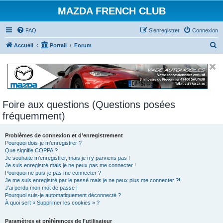
MAZDA FRENCH CLUB
FAQ
S’enregistrer
Connexion
R
Accueil
Portail
Forum
e
c
h
e
Foire aux questions (Questions posées
r
fréquemment)
c
h
Problèmes de connexion et d’enregistrement
e
Pourquoi dois-je m’enregistrer ?
Que signifie COPPA ?
r
Je souhaite m’enregistrer, mais je n’y parviens pas !
Je suis enregistré mais je ne peux pas me connecter !
Pourquoi ne puis-je pas me connecter ?
Je me suis enregistré par le passé mais je ne peux plus me connecter ?!
J’ai perdu mon mot de passe !
Pourquoi suis-je automatiquement déconnecté ?
À quoi sert « Supprimer les cookies » ?
Paramètres et préférences de l’utilisateur