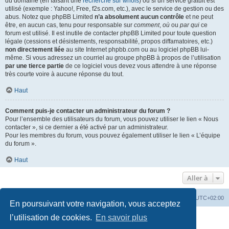
du domaine (en faisant une
recherche sur whois
) ou si un service gratuit est
utilisé (exemple : Yahoo!, Free, f2s.com, etc.), avec le service de gestion ou des
abus. Notez que phpBB Limited
n’a absolument aucun contrôle
et ne peut
être, en aucun cas, tenu pour responsable sur
comment
,
où
ou
par qui
ce
forum est utilisé. Il est inutile de contacter phpBB Limited pour toute question
légale (cessions et désistements, responsabilité, propos diffamatoires, etc.)
non directement liée
au site Internet phpbb.com ou au logiciel phpBB lui-
même. Si vous adressez un courriel au groupe phpBB à propos de l’utilisation
par une tierce partie
de ce logiciel vous devez vous attendre à une réponse
très courte voire à aucune réponse du tout.
Haut
Comment puis-je contacter un administrateur du forum ?
Pour l’ensemble des utilisateurs du forum, vous pouvez utiliser le lien « Nous
contacter », si ce dernier a été activé par un administrateur.
Pour les membres du forum, vous pouvez également utiliser le lien « L’équipe
du forum ».
Haut
Aller à
Accueil
Portail
Forum
Heures au format
UTC+02:00
En poursuivant votre navigation, vous acceptez
Développé par
phpBB
® Forum Software © phpBB Limited
l’utilisation de cookies.
En savoir plus
Traduit par
phpBB-fr.com