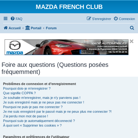
MAZDA FRENCH CLUB
FAQ
S’enregistrer
Connexion
R
Accueil
Portail
Forum
e
c
h
e
Foire aux questions (Questions posées
r
fréquemment)
c
h
Problèmes de connexion et d’enregistrement
e
Pourquoi dois-je m’enregistrer ?
Que signifie COPPA ?
r
Je souhaite m’enregistrer, mais je n’y parviens pas !
Je suis enregistré mais je ne peux pas me connecter !
Pourquoi ne puis-je pas me connecter ?
Je me suis enregistré par le passé mais je ne peux plus me connecter ?!
J’ai perdu mon mot de passe !
Pourquoi suis-je automatiquement déconnecté ?
À quoi sert « Supprimer les cookies » ?
Paramètres et préférences de l’utilisateur