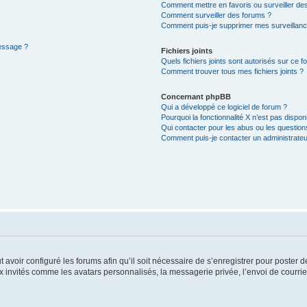
Comment mettre en favoris ou surveiller des
Comment surveiller des forums ?
Comment puis-je supprimer mes surveillanc
message ?
Fichiers joints
Quels fichiers joints sont autorisés sur ce f
Comment trouver tous mes fichiers joints ?
Concernant phpBB
Qui a développé ce logiciel de forum ?
Pourquoi la fonctionnalité X n’est pas dispon
Qui contacter pour les abus ou les questio
Comment puis-je contacter un administrateu
t avoir configuré les forums afin qu’il soit nécessaire de s’enregistrer pour poster
x invités comme les avatars personnalisés, la messagerie privée, l’envoi de courri