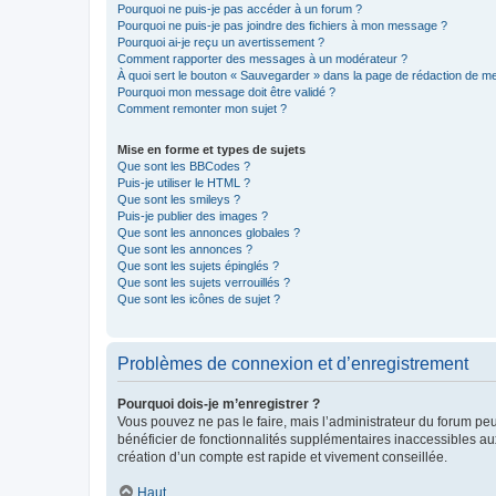
Pourquoi ne puis-je pas accéder à un forum ?
Pourquoi ne puis-je pas joindre des fichiers à mon message ?
Pourquoi ai-je reçu un avertissement ?
Comment rapporter des messages à un modérateur ?
À quoi sert le bouton « Sauvegarder » dans la page de rédaction de 
Pourquoi mon message doit être validé ?
Comment remonter mon sujet ?
Mise en forme et types de sujets
Que sont les BBCodes ?
Puis-je utiliser le HTML ?
Que sont les smileys ?
Puis-je publier des images ?
Que sont les annonces globales ?
Que sont les annonces ?
Que sont les sujets épinglés ?
Que sont les sujets verrouillés ?
Que sont les icônes de sujet ?
Problèmes de connexion et d’enregistrement
Pourquoi dois-je m’enregistrer ?
Vous pouvez ne pas le faire, mais l’administrateur du forum peu
bénéficier de fonctionnalités supplémentaires inaccessibles au
création d’un compte est rapide et vivement conseillée.
Haut