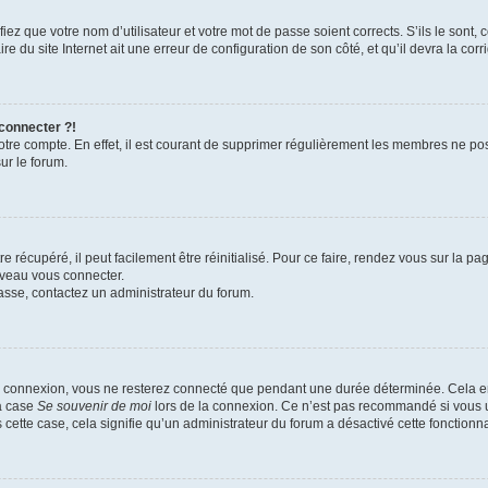
iez que votre nom d’utilisateur et votre mot de passe soient corrects. S’ils le sont,
e du site Internet ait une erreur de configuration de son côté, et qu’il devra la corri
 connecter ?!
votre compte. En effet, il est courant de supprimer régulièrement les membres ne pos
ur le forum.
 récupéré, il peut facilement être réinitialisé. Pour ce faire, rendez vous sur la p
uveau vous connecter.
passe, contactez un administrateur du forum.
e connexion, vous ne resterez connecté que pendant une durée déterminée. Cela em
la case
Se souvenir de moi
lors de la connexion. Ce n’est pas recommandé si vous u
s cette case, cela signifie qu’un administrateur du forum a désactivé cette fonctionna