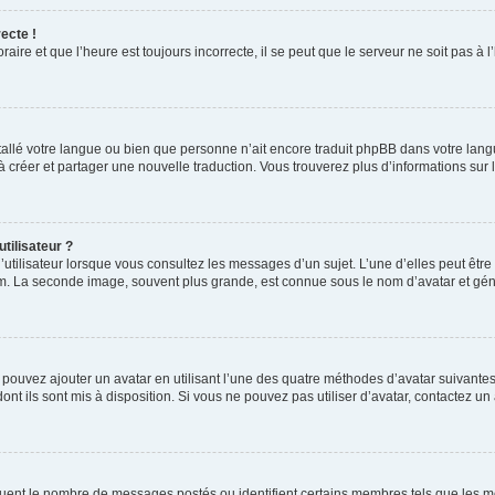
ecte !
aire et que l’heure est toujours incorrecte, il se peut que le serveur ne soit pas à
installé votre langue ou bien que personne n’ait encore traduit phpBB dans votre l
s à créer et partager une nouvelle traduction. Vous trouverez plus d’informations sur l
tilisateur ?
utilisateur lorsque vous consultez les messages d’un sujet. L’une d’elles peut êtr
rum. La seconde image, souvent plus grande, est connue sous le nom d’avatar et 
s pouvez ajouter un avatar en utilisant l’une des quatre méthodes d’avatar suivantes 
ont ils sont mis à disposition. Si vous ne pouvez pas utiliser d’avatar, contactez un
iquent le nombre de messages postés ou identifient certains membres tels que les 