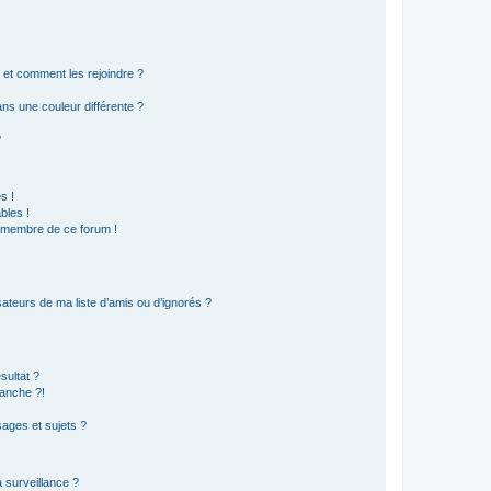
s et comment les rejoindre ?
s une couleur différente ?
?
s !
bles !
n membre de ce forum !
ateurs de ma liste d’amis ou d’ignorés ?
sultat ?
anche ?!
ages et sujets ?
a surveillance ?