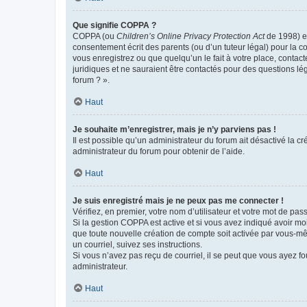
Que signifie COPPA ?
COPPA (ou
Children’s Online Privacy Protection Act
de 1998) es
consentement écrit des parents (ou d’un tuteur légal) pour la c
vous enregistrez ou que quelqu’un le fait à votre place, contac
juridiques et ne sauraient être contactés pour des questions lé
forum ? ».
Haut
Je souhaite m’enregistrer, mais je n’y parviens pas !
Il est possible qu’un administrateur du forum ait désactivé la c
administrateur du forum pour obtenir de l’aide.
Haut
Je suis enregistré mais je ne peux pas me connecter !
Vérifiez, en premier, votre nom d’utilisateur et votre mot de passe.
Si la gestion COPPA est active et si vous avez indiqué avoir mo
que toute nouvelle création de compte soit activée par vous-mê
un courriel, suivez ses instructions.
Si vous n’avez pas reçu de courriel, il se peut que vous ayez fou
administrateur.
Haut