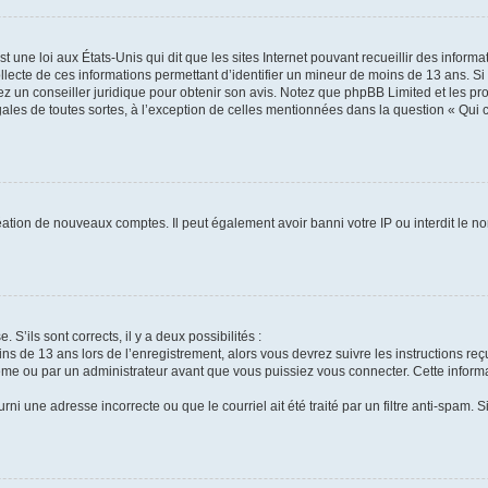
t une loi aux États-Unis qui dit que les sites Internet pouvant recueillir des infor
ollecte de ces informations permettant d’identifier un mineur de moins de 13 ans. S
tez un conseiller juridique pour obtenir son avis. Notez que phpBB Limited et les pr
gales de toutes sortes, à l’exception de celles mentionnées dans la question « Qui
réation de nouveaux comptes. Il peut également avoir banni votre IP ou interdit le no
 S’ils sont corrects, il y a deux possibilités :
ins de 13 ans lors de l’enregistrement, alors vous devrez suivre les instructions r
me ou par un administrateur avant que vous puissiez vous connecter. Cette informat
rni une adresse incorrecte ou que le courriel ait été traité par un filtre anti-spam. S