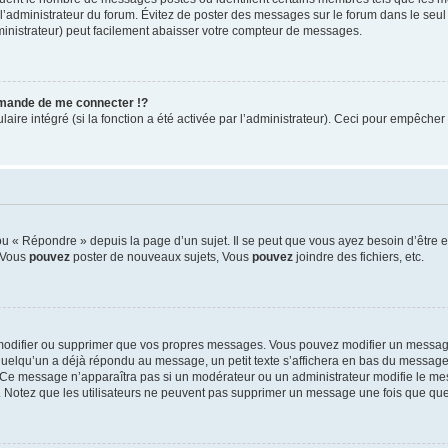
ar l’administrateur du forum. Évitez de poster des messages sur le forum dans le seu
ministrateur) peut facilement abaisser votre compteur de messages.
mande de me connecter !?
re intégré (si la fonction a été activée par l’administrateur). Ceci pour empêcher l’u
 « Répondre » depuis la page d’un sujet. Il se peut que vous ayez besoin d’être e
: Vous
pouvez
poster de nouveaux sujets, Vous
pouvez
joindre des fichiers, etc.
modifier ou supprimer que vos propres messages. Vous pouvez modifier un message
lqu’un a déjà répondu au message, un petit texte s’affichera en bas du message ind
n. Ce message n’apparaîtra pas si un modérateur ou un administrateur modifie le mes
ive. Notez que les utilisateurs ne peuvent pas supprimer un message une fois que qu