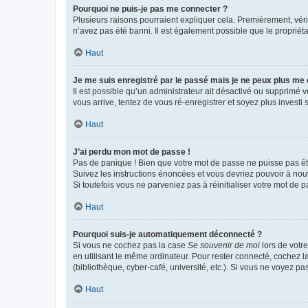
Pourquoi ne puis-je pas me connecter ?
Plusieurs raisons pourraient expliquer cela. Premièrement, vérif
n’avez pas été banni. Il est également possible que le propriétair
Haut
Je me suis enregistré par le passé mais je ne peux plus me
Il est possible qu’un administrateur ait désactivé ou supprimé 
vous arrive, tentez de vous ré-enregistrer et soyez plus investi s
Haut
J’ai perdu mon mot de passe !
Pas de panique ! Bien que votre mot de passe ne puisse pas être
Suivez les instructions énoncées et vous devriez pouvoir à no
Si toutefois vous ne parveniez pas à réinitialiser votre mot de 
Haut
Pourquoi suis-je automatiquement déconnecté ?
Si vous ne cochez pas la case
Se souvenir de moi
lors de votr
en utilisant le même ordinateur. Pour rester connecté, cochez 
(bibliothèque, cyber-café, université, etc.). Si vous ne voyez pa
Haut