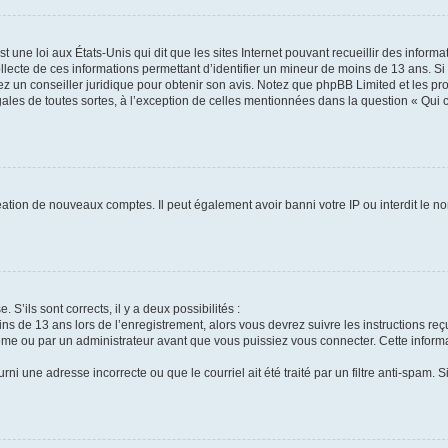
t une loi aux États-Unis qui dit que les sites Internet pouvant recueillir des infor
ollecte de ces informations permettant d’identifier un mineur de moins de 13 ans. S
tez un conseiller juridique pour obtenir son avis. Notez que phpBB Limited et les pr
gales de toutes sortes, à l’exception de celles mentionnées dans la question « Qui
réation de nouveaux comptes. Il peut également avoir banni votre IP ou interdit le no
 S’ils sont corrects, il y a deux possibilités :
ins de 13 ans lors de l’enregistrement, alors vous devrez suivre les instructions r
me ou par un administrateur avant que vous puissiez vous connecter. Cette informat
rni une adresse incorrecte ou que le courriel ait été traité par un filtre anti-spam. S