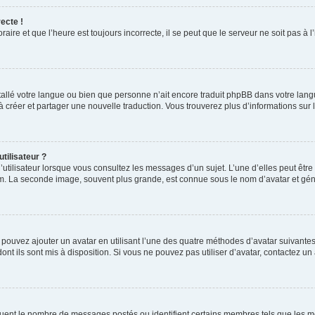
ecte !
aire et que l’heure est toujours incorrecte, il se peut que le serveur ne soit pas à
installé votre langue ou bien que personne n’ait encore traduit phpBB dans votre l
s à créer et partager une nouvelle traduction. Vous trouverez plus d’informations sur l
tilisateur ?
utilisateur lorsque vous consultez les messages d’un sujet. L’une d’elles peut êtr
rum. La seconde image, souvent plus grande, est connue sous le nom d’avatar et 
s pouvez ajouter un avatar en utilisant l’une des quatre méthodes d’avatar suivantes 
ont ils sont mis à disposition. Si vous ne pouvez pas utiliser d’avatar, contactez un
iquent le nombre de messages postés ou identifient certains membres tels que les 