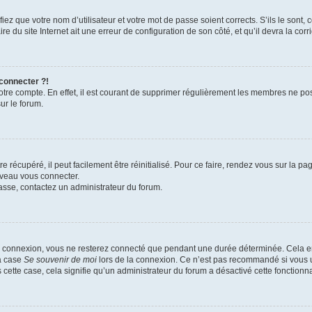
iez que votre nom d’utilisateur et votre mot de passe soient corrects. S’ils le sont,
e du site Internet ait une erreur de configuration de son côté, et qu’il devra la corri
 connecter ?!
votre compte. En effet, il est courant de supprimer régulièrement les membres ne pos
ur le forum.
 récupéré, il peut facilement être réinitialisé. Pour ce faire, rendez vous sur la p
uveau vous connecter.
passe, contactez un administrateur du forum.
e connexion, vous ne resterez connecté que pendant une durée déterminée. Cela em
la case
Se souvenir de moi
lors de la connexion. Ce n’est pas recommandé si vous u
s cette case, cela signifie qu’un administrateur du forum a désactivé cette fonctionna