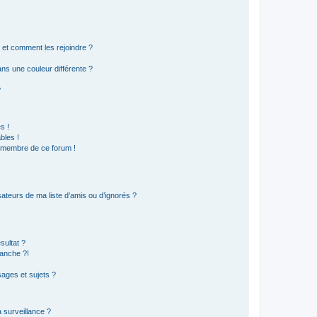
s et comment les rejoindre ?
s une couleur différente ?
?
s !
bles !
n membre de ce forum !
ateurs de ma liste d’amis ou d’ignorés ?
sultat ?
anche ?!
ages et sujets ?
a surveillance ?