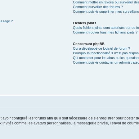
Comment mettre en favoris ou surveiller des
Comment surveiller des forums ?
Comment puis-je supprimer mes surveillanc
message ?
Fichiers joints
Quels fichiers joints sont autorisés sur ce f
Comment trouver tous mes fichiers joints ?
Concernant phpBB
Qui a développé ce logiciel de forum ?
Pourquoi la fonctionnalité X n’est pas dispon
Qui contacter pour les abus ou les questio
Comment puis-je contacter un administrateu
t avoir configuré les forums afin qu’il soit nécessaire de s’enregistrer pour poster
x invités comme les avatars personnalisés, la messagerie privée, l’envoi de courri