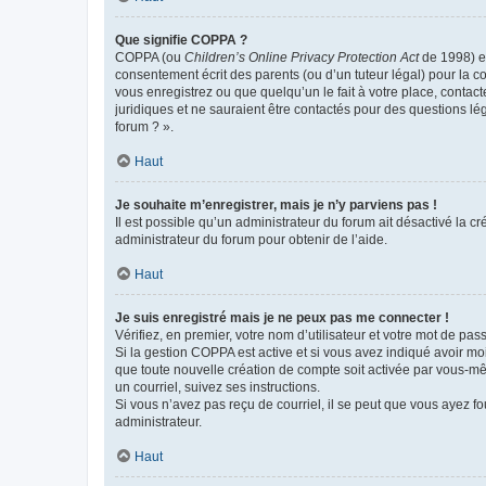
Que signifie COPPA ?
COPPA (ou
Children’s Online Privacy Protection Act
de 1998) es
consentement écrit des parents (ou d’un tuteur légal) pour la c
vous enregistrez ou que quelqu’un le fait à votre place, contac
juridiques et ne sauraient être contactés pour des questions lé
forum ? ».
Haut
Je souhaite m’enregistrer, mais je n’y parviens pas !
Il est possible qu’un administrateur du forum ait désactivé la c
administrateur du forum pour obtenir de l’aide.
Haut
Je suis enregistré mais je ne peux pas me connecter !
Vérifiez, en premier, votre nom d’utilisateur et votre mot de passe.
Si la gestion COPPA est active et si vous avez indiqué avoir mo
que toute nouvelle création de compte soit activée par vous-mê
un courriel, suivez ses instructions.
Si vous n’avez pas reçu de courriel, il se peut que vous ayez fou
administrateur.
Haut