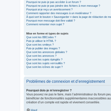
Pourquoi ne puis-je pas accéder à un forum ?
Pourquoi ne puis-je pas joindre des fichiers à mon message ?
Pourquoi ai-je reçu un avertissement ?
Comment rapporter des messages à un modérateur ?
À quoi sert le bouton « Sauvegarder » dans la page de rédaction de 
Pourquoi mon message doit être validé ?
Comment remonter mon sujet ?
Mise en forme et types de sujets
Que sont les BBCodes ?
Puis-je utiliser le HTML ?
Que sont les smileys ?
Puis-je publier des images ?
Que sont les annonces globales ?
Que sont les annonces ?
Que sont les sujets épinglés ?
Que sont les sujets verrouillés ?
Que sont les icônes de sujet ?
Problèmes de connexion et d’enregistrement
Pourquoi dois-je m’enregistrer ?
Vous pouvez ne pas le faire, mais l’administrateur du forum peu
bénéficier de fonctionnalités supplémentaires inaccessibles au
création d’un compte est rapide et vivement conseillée.
Haut