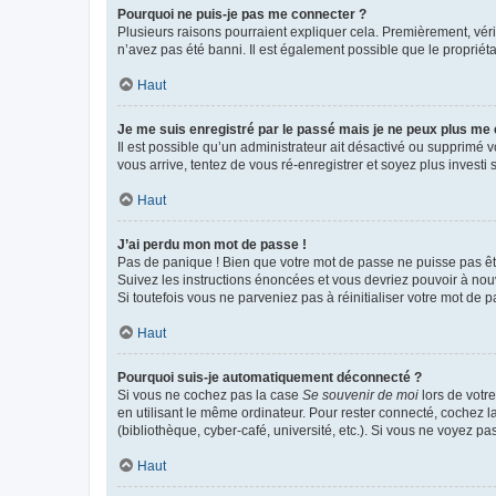
Pourquoi ne puis-je pas me connecter ?
Plusieurs raisons pourraient expliquer cela. Premièrement, vérif
n’avez pas été banni. Il est également possible que le propriétair
Haut
Je me suis enregistré par le passé mais je ne peux plus me
Il est possible qu’un administrateur ait désactivé ou supprimé 
vous arrive, tentez de vous ré-enregistrer et soyez plus investi s
Haut
J’ai perdu mon mot de passe !
Pas de panique ! Bien que votre mot de passe ne puisse pas être
Suivez les instructions énoncées et vous devriez pouvoir à no
Si toutefois vous ne parveniez pas à réinitialiser votre mot de 
Haut
Pourquoi suis-je automatiquement déconnecté ?
Si vous ne cochez pas la case
Se souvenir de moi
lors de votr
en utilisant le même ordinateur. Pour rester connecté, cochez 
(bibliothèque, cyber-café, université, etc.). Si vous ne voyez pa
Haut