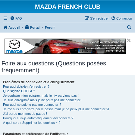
MAZDA FRENCH CLUB
FAQ
S’enregistrer
Connexion
R
Accueil
Portail
Forum
e
c
h
e
Foire aux questions (Questions posées
r
fréquemment)
c
h
Problèmes de connexion et d’enregistrement
e
Pourquoi dois-je m’enregistrer ?
Que signifie COPPA ?
r
Je souhaite m’enregistrer, mais je n’y parviens pas !
Je suis enregistré mais je ne peux pas me connecter !
Pourquoi ne puis-je pas me connecter ?
Je me suis enregistré par le passé mais je ne peux plus me connecter ?!
J’ai perdu mon mot de passe !
Pourquoi suis-je automatiquement déconnecté ?
À quoi sert « Supprimer les cookies » ?
Paramètres et préférences de l’utilisateur