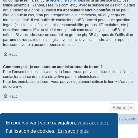
du domaine (en faisant une
recherche sur whois
) ou si un service gratuit est
utilisé (exemple : Yahoo!, Free, f2s.com, etc.), avec le service de gestion ou des
abus. Notez que phpBB Limited
n’a absolument aucun contrôle
et ne peut
être, en aucun cas, tenu pour responsable sur
comment
,
où
ou
par qui
ce
forum est utilisé. Il est inutile de contacter phpBB Limited pour toute question
légale (cessions et désistements, responsabilité, propos diffamatoires, etc.)
non directement liée
au site Internet phpbb.com ou au logiciel phpBB lui-
même. Si vous adressez un courriel au groupe phpBB à propos de l’utilisation
par une tierce partie
de ce logiciel vous devez vous attendre à une réponse
très courte voire à aucune réponse du tout.
Haut
Comment puis-je contacter un administrateur du forum ?
Pour l’ensemble des utilisateurs du forum, vous pouvez utiliser le lien « Nous
contacter », si ce dernier a été activé par un administrateur.
Pour les membres du forum, vous pouvez également utiliser le lien « L’équipe
du forum ».
Haut
Aller à
Accueil
Portail
Forum
Heures au format
UTC+02:00
En poursuivant votre navigation, vous acceptez
Développé par
phpBB
® Forum Software © phpBB Limited
l’utilisation de cookies.
En savoir plus
Traduit par
phpBB-fr.com