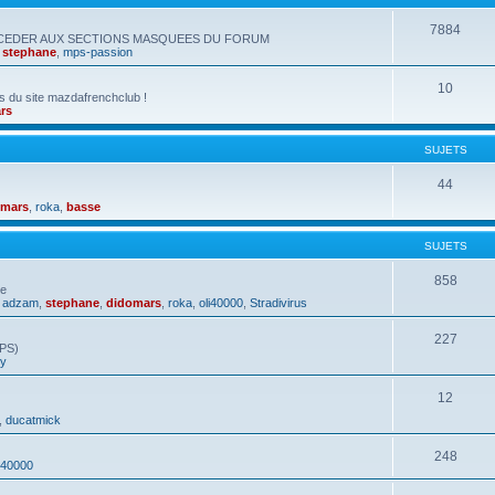
7884
CCEDER AUX SECTIONS MASQUEES DU FORUM
,
stephane
,
mps-passion
10
s du site mazdafrenchclub !
rs
SUJETS
44
omars
,
roka
,
basse
SUJETS
858
ue
,
adzam
,
stephane
,
didomars
,
roka
,
oli40000
,
Stradivirus
227
GPS)
hy
12
,
ducatmick
248
i40000