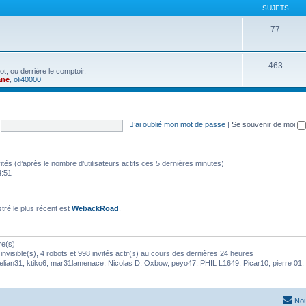
SUJETS
77
463
t, ou derrière le comptoir.
ane
,
oli40000
J’ai oublié mon mot de passe
|
Se souvenir de moi
nvités (d’après le nombre d’utilisateurs actifs ces 5 dernières minutes)
4:51
ré le plus récent est
WebackRoad
.
re(s)
visible(s), 4 robots et 998 invités actif(s) au cours des dernières 24 heures
elian31
,
ktiko6
,
mar31lamenace
,
Nicolas D
,
Oxbow
,
peyo47
,
PHIL L1649
,
Picar10
,
pierre 01
,
Nou