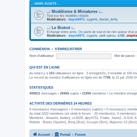
..: HORS SUJETS :..
..: Modélisme & Miniatures :..
Tout sur les modèles réduits
Modérateurs :
dayvid971
,
cygoris
,
doctor_itchy
..: Le Bistrot :..
Echange entre amis. On parle de tout et de rien autour d'un po
Modérateurs :
dayvid971
,
cygoris
,
petit spirou
,
dJiBi
,
steph
CONNEXION
•
S’ENREGISTRER
Nom d’utilisateur :
Mot de passe :
QUI EST EN LIGNE
Au total il y a
163
utilisateurs en ligne : 3 enregistrés, 0 invisible et 160 i
Le record du nombre d’utilisateurs en ligne est de
7798
, le 21 juil. 2026 0
STATISTIQUES
499831
messages •
26965
sujets •
21895
membres • Le membre enregist
ACTIVITÉ DES DERNIÈRES 24 HEURES
9 nouveau(x) message(s) • 0 nouveau(x) sujet(s) • 0 nouveau(x) memb
Au total 1022 membres ont visité le forum :: 20 membre(s), 0 membre(s) in
Membres :
Amazire
,
bodery
,
cx3029
,
djey4731
,
Fnabs
,
JanotJ
,
JLS19
,
K
Robots :
Baidu [Spider]
,
Bing [Bot]
,
Google [Bot]
,
Majestic-12 [Bot]
Accueil
Portail
Forum