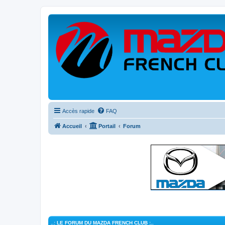
Accès rapide
FAQ
Accueil
Portail
Forum
..: LE FORUM DU MAZDA FRENCH CLUB :..