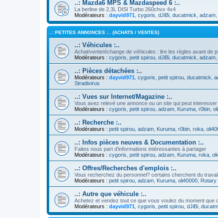
..: Mazda6 MPS & Mazdaspeed 6 :..
La berline de 2,3L DISI Turbo 260chvx 4x4
Modérateurs :
dayvid971
,
cygoris
,
dJiBi
,
ducatmick
,
adzam
..: PETITES ANNONCES :.. (ACHATS / VENTES)
..: Véhicules :..
Achat/vente/échange de véhicules : lire les règles avant de p
Modérateurs :
cygoris
,
petit spirou
,
dJiBi
,
ducatmick
,
adzam
..: Pièces détachées :..
Modérateurs :
dayvid971
,
cygoris
,
petit spirou
,
ducatmick
,
a
Stradivirus
..: Vues sur Internet/Magazine :..
Vous avez relevé une annonce ou un site qui peut interesser
Modérateurs :
cygoris
,
petit spirou
,
adzam
,
Kuruma
,
r0bin
,
ol
..: Recherche :..
Modérateurs :
petit spirou
,
adzam
,
Kuruma
,
r0bin
,
roka
,
oli4
..: Infos pièces neuves & Documentation :..
Faites nous part d'informations intéressantes à partager
Modérateurs :
cygoris
,
petit spirou
,
adzam
,
Kuruma
,
roka
,
ol
..: Offres/Recherches d'emplois :..
Vous recherchez du personnel? certains cherchent du travai
Modérateurs :
petit spirou
,
adzam
,
Kuruma
,
oli40000
,
Rotary 
..: Autre que véhicule :..
Achetez et vendez tout ce que vous voulez du moment que c
Modérateurs :
dayvid971
,
cygoris
,
petit spirou
,
dJiBi
,
ducatm