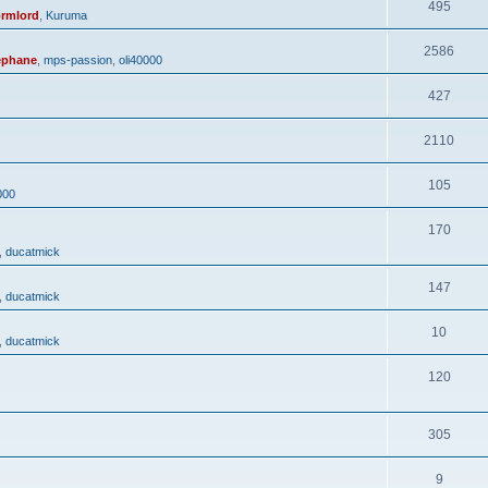
495
rmlord
,
Kuruma
2586
ephane
,
mps-passion
,
oli40000
427
2110
105
000
170
,
ducatmick
147
,
ducatmick
10
,
ducatmick
120
305
9