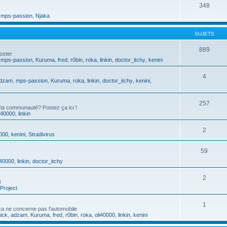
348
,
mps-passion
,
Njaka
SUJETS
889
oster
,
mps-passion
,
Kuruma
,
fred
,
r0bin
,
roka
,
linkin
,
doctor_itchy
,
kenini
4
dzam
,
mps-passion
,
Kuruma
,
roka
,
linkin
,
doctor_itchy
,
kenini
,
257
 la communauté? Postez ça ici !
i40000
,
linkin
2
0000
,
kenini
,
Stradivirus
59
i40000
,
linkin
,
doctor_itchy
2
l
Project
1
a ne concerne pas l'automobile
ick
,
adzam
,
Kuruma
,
fred
,
r0bin
,
roka
,
oli40000
,
linkin
,
kenini