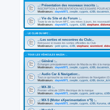
..: Présentation des nouveaux inscrits :..
INSCRIPTION & PRESENTATION NECESSAIRE POUR A
Modérateurs :
dayvid971
,
zeeplin
,
cygoris
,
dJiBi
,
ducatmick
..: Vie du Site et du Forum :..
Toute la vie du forum MFC, ses mises à jours, les nouveauté
Modérateurs :
dayvid971
,
cygoris
,
dJiBi
,
stephane
,
didoma
..: LE CLUB DU MFC :..
..:Les sorties et rencontres du Club:..
Retrouvez ici toutes les sorties officielles du Club
Modérateurs :
petit spirou
,
dJiBi
,
stephane
,
wormlord
,
did
..: TOUS LES VÉHICULES MAZDA :..
..: Général :..
Echanges principalement autour de Mazda ou liés à la marq
Modérateurs :
dayvid971
,
zeeplin
,
cygoris
,
dJiBi
,
ducatmick
..: Audio Car & Navigation:..
Tout ce qui touche au son et aux systèmes de Navigation (
Modérateurs :
dayvid971
,
zeeplin
,
cygoris
,
dJiBi
,
doctor_itc
..: MX-30 :..
Premier véhicule 100% électrique de la marque
Modérateurs :
dayvid971
,
zeeplin
,
cygoris
,
petit spirou
,
dJiBi
..: MX-5 (Motor eXperimentation n°5) :..
Modérateurs :
dayvid971
,
zeeplin
,
cygoris
,
dJiBi
,
Kuruma
,
ol