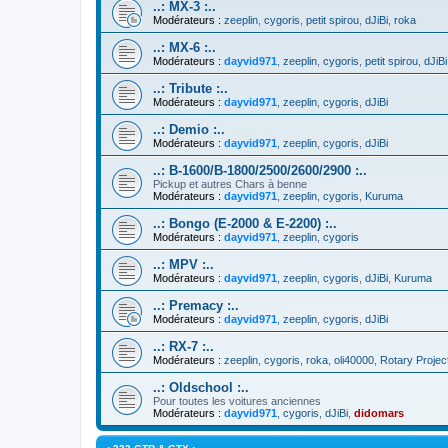
..: MX-3 :..
Modérateurs :
zeeplin
,
cygoris
,
petit spirou
,
dJiBi
,
roka
..: MX-6 :..
Modérateurs :
dayvid971
,
zeeplin
,
cygoris
,
petit spirou
,
dJiBi
..: Tribute :..
Modérateurs :
dayvid971
,
zeeplin
,
cygoris
,
dJiBi
..: Demio :..
Modérateurs :
dayvid971
,
zeeplin
,
cygoris
,
dJiBi
..: B-1600/B-1800/2500/2600/2900 :..
Pickup et autres Chars à benne
Modérateurs :
dayvid971
,
zeeplin
,
cygoris
,
Kuruma
..: Bongo (E-2000 & E-2200) :..
Modérateurs :
dayvid971
,
zeeplin
,
cygoris
..: MPV :..
Modérateurs :
dayvid971
,
zeeplin
,
cygoris
,
dJiBi
,
Kuruma
..: Premacy :..
Modérateurs :
dayvid971
,
zeeplin
,
cygoris
,
dJiBi
..: RX-7 :..
Modérateurs :
zeeplin
,
cygoris
,
roka
,
oli40000
,
Rotary Projec
..: Oldschool :..
Pour toutes les voitures anciennes
Modérateurs :
dayvid971
,
cygoris
,
dJiBi
,
didomars