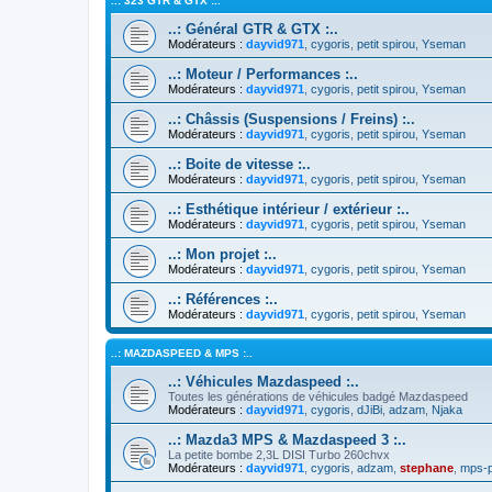
..: 323 GTR & GTX :..
..: Général GTR & GTX :..
Modérateurs :
dayvid971
,
cygoris
,
petit spirou
,
Yseman
..: Moteur / Performances :..
Modérateurs :
dayvid971
,
cygoris
,
petit spirou
,
Yseman
..: Châssis (Suspensions / Freins) :..
Modérateurs :
dayvid971
,
cygoris
,
petit spirou
,
Yseman
..: Boite de vitesse :..
Modérateurs :
dayvid971
,
cygoris
,
petit spirou
,
Yseman
..: Esthétique intérieur / extérieur :..
Modérateurs :
dayvid971
,
cygoris
,
petit spirou
,
Yseman
..: Mon projet :..
Modérateurs :
dayvid971
,
cygoris
,
petit spirou
,
Yseman
..: Références :..
Modérateurs :
dayvid971
,
cygoris
,
petit spirou
,
Yseman
..: MAZDASPEED & MPS :..
..: Véhicules Mazdaspeed :..
Toutes les générations de véhicules badgé Mazdaspeed
Modérateurs :
dayvid971
,
cygoris
,
dJiBi
,
adzam
,
Njaka
..: Mazda3 MPS & Mazdaspeed 3 :..
La petite bombe 2,3L DISI Turbo 260chvx
Modérateurs :
dayvid971
,
cygoris
,
adzam
,
stephane
,
mps-p