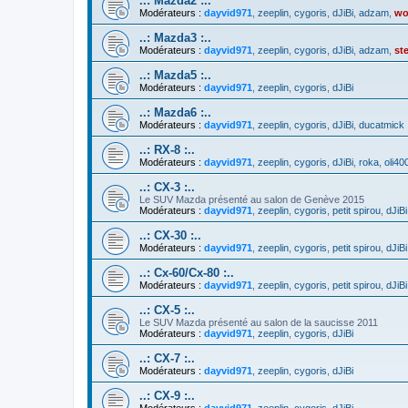
..: Mazda2 :..
Modérateurs :
dayvid971
,
zeeplin
,
cygoris
,
dJiBi
,
adzam
,
wo
..: Mazda3 :..
Modérateurs :
dayvid971
,
zeeplin
,
cygoris
,
dJiBi
,
adzam
,
st
..: Mazda5 :..
Modérateurs :
dayvid971
,
zeeplin
,
cygoris
,
dJiBi
..: Mazda6 :..
Modérateurs :
dayvid971
,
zeeplin
,
cygoris
,
dJiBi
,
ducatmick
..: RX-8 :..
Modérateurs :
dayvid971
,
zeeplin
,
cygoris
,
dJiBi
,
roka
,
oli40
..: CX-3 :..
Le SUV Mazda présenté au salon de Genève 2015
Modérateurs :
dayvid971
,
zeeplin
,
cygoris
,
petit spirou
,
dJiBi
..: CX-30 :..
Modérateurs :
dayvid971
,
zeeplin
,
cygoris
,
petit spirou
,
dJiBi
..: Cx-60/Cx-80 :..
Modérateurs :
dayvid971
,
zeeplin
,
cygoris
,
petit spirou
,
dJiBi
..: CX-5 :..
Le SUV Mazda présenté au salon de la saucisse 2011
Modérateurs :
dayvid971
,
zeeplin
,
cygoris
,
dJiBi
..: CX-7 :..
Modérateurs :
dayvid971
,
zeeplin
,
cygoris
,
dJiBi
..: CX-9 :..
Modérateurs :
dayvid971
,
zeeplin
,
cygoris
,
dJiBi