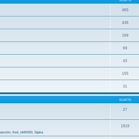
SUJETS
465
436
169
69
43
155
31
SUJETS
27
1919
assion
,
fred
,
oli40000
,
Njaka