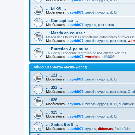
..: BT-50 :..
Modérateurs :
dayvid971
,
zeeplin
,
cygoris
,
dJiBi
..: Concept car :..
Modérateurs :
dayvid971
,
cygoris
,
petit spirou
..: Mazda en course :..
Mazda dans toutes les compétitions automobiles à travers l
Modérateurs :
dayvid971
,
zeeplin
,
cygoris
,
petit spirou
,
wor
..: Entretien & peinture :..
Tout ce qui concerne l'entretien de nos chères voitures.
Modérateurs :
dayvid971
,
wormlord
,
oli40000
..: VÉHICULES MAZDA ANCIEN (<2003) :..
..: 121 :..
Modérateurs :
dayvid971
,
zeeplin
,
cygoris
,
dJiBi
..: 323 :..
Modérateurs :
dayvid971
,
zeeplin
,
cygoris
,
petit spirou
,
Oncl
..: 626 :..
Modérateurs :
dayvid971
,
zeeplin
,
cygoris
,
dJiBi
,
ducatmick
..: 929 :..
Modérateurs :
dayvid971
,
zeeplin
,
cygoris
,
dJiBi
..: Xedos 6 & 9 :..
Modérateurs :
dayvid971
,
cygoris
,
didomars
,
fred
,
r0bin