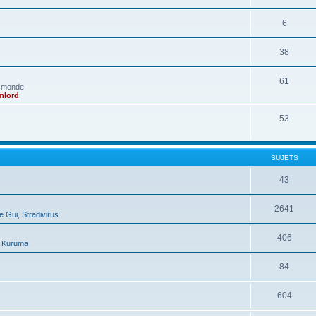
6
38
61
e monde
mlord
53
SUJETS
43
2641
e Gui
,
Stradivirus
406
,
Kuruma
84
604