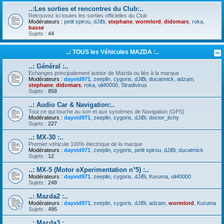
..:Les sorties et rencontres du Club:..
Retrouvez ici toutes les sorties officielles du Club
Modérateurs :
petit spirou
,
dJiBi
,
stephane
,
wormlord
,
didomars
,
roka
,
basse
Sujets :
44
..: TOUS les Véhicules MAZDA :..
..: Général :..
Echanges principalement autour de Mazda ou liés à la marque
Modérateurs :
dayvid971
,
zeeplin
,
cygoris
,
dJiBi
,
ducatmick
,
adzam
,
stephane
,
didomars
,
roka
,
oli40000
,
Stradivirus
Sujets :
858
..: Audio Car & Navigation:..
Tout ce qui touche au son et aux systèmes de Navigation (GPS)
Modérateurs :
dayvid971
,
zeeplin
,
cygoris
,
dJiBi
,
doctor_itchy
Sujets :
227
..: MX-30 :..
Premier véhicule 100% électrique de la marque
Modérateurs :
dayvid971
,
zeeplin
,
cygoris
,
petit spirou
,
dJiBi
,
ducatmick
Sujets :
12
..: MX-5 (Motor eXperimentation n°5) :..
Modérateurs :
dayvid971
,
zeeplin
,
cygoris
,
dJiBi
,
Kuruma
,
oli40000
Sujets :
248
..: Mazda2 :..
Modérateurs :
dayvid971
,
zeeplin
,
cygoris
,
dJiBi
,
adzam
,
wormlord
,
Kuruma
Sujets :
495
..: Mazda3 :..