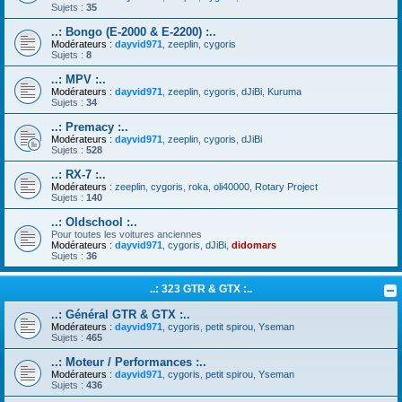
Sujets :
35
..: Bongo (E-2000 & E-2200) :..
Modérateurs :
dayvid971
,
zeeplin
,
cygoris
Sujets :
8
..: MPV :..
Modérateurs :
dayvid971
,
zeeplin
,
cygoris
,
dJiBi
,
Kuruma
Sujets :
34
..: Premacy :..
Modérateurs :
dayvid971
,
zeeplin
,
cygoris
,
dJiBi
Sujets :
528
..: RX-7 :..
Modérateurs :
zeeplin
,
cygoris
,
roka
,
oli40000
,
Rotary Project
Sujets :
140
..: Oldschool :..
Pour toutes les voitures anciennes
Modérateurs :
dayvid971
,
cygoris
,
dJiBi
,
didomars
Sujets :
36
..: 323 GTR & GTX :..
..: Général GTR & GTX :..
Modérateurs :
dayvid971
,
cygoris
,
petit spirou
,
Yseman
Sujets :
465
..: Moteur / Performances :..
Modérateurs :
dayvid971
,
cygoris
,
petit spirou
,
Yseman
Sujets :
436