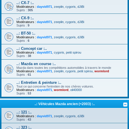
..: CX-7 :..
Modérateurs :
dayvid971
,
zeeplin
,
cygoris
,
dJiBi
Sujets :
305
..: CX-9 :..
Modérateurs :
dayvid971
,
zeeplin
,
cygoris
,
dJiBi
Sujets :
9
..: BT-50 :..
Modérateurs :
dayvid971
,
zeeplin
,
cygoris
,
dJiBi
Sujets :
6
..: Concept car :..
Modérateurs :
dayvid971
,
cygoris
,
petit spirou
Sujets :
38
..: Mazda en course :..
Mazda dans toutes les compétitions automobiles à travers le monde
Modérateurs :
dayvid971
,
zeeplin
,
cygoris
,
petit spirou
,
wormlord
Sujets :
61
..: Entretien & peinture :..
Tout ce qui concerne l'entretien de nos chères voitures.
Modérateurs :
dayvid971
,
wormlord
,
oli40000
Sujets :
53
..: Véhicules Mazda ancien (<2003) :..
..: 121 :..
Modérateurs :
dayvid971
,
zeeplin
,
cygoris
,
dJiBi
Sujets :
43
..: 323 :..