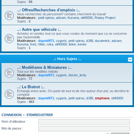
Sujets :
59
..: Offres/Recherches d'emplois :..
Vous recherchez du personnel? certains cherchent du travail
Modérateurs :
petit spirou
,
adzam
,
Kuruma
,
oli40000
,
Rotary Project
Sujets :
2
..: Autre que véhicule :..
Achetez et vendez tout ce que vous voulez du moment que ca ne concerne
pas l'automobile
Modérateurs :
dayvid971
,
cygoris
,
petit spirou
,
dJiBi
,
ducatmick
,
adzam
,
Kuruma
,
fred
,
r0bin
,
roka
,
oli40000
,
linkin
,
kenini
Sujets :
1
..: Hors Sujets :..
..: Modélisme & Miniatures :..
Tout sur les modèles réduits
Modérateurs :
dayvid971
,
cygoris
,
doctor_itchy
Sujets :
77
..: Le Bistrot :..
Echange entre amis. On parle de tout et de rien autour d'un pot, ou derrière le
comptoir.
Modérateurs :
dayvid971
,
cygoris
,
petit spirou
,
dJiBi
,
stephane
,
oli40000
Sujets :
463
CONNEXION
•
S’ENREGISTRER
Nom d’utilisateur :
Mot de passe :