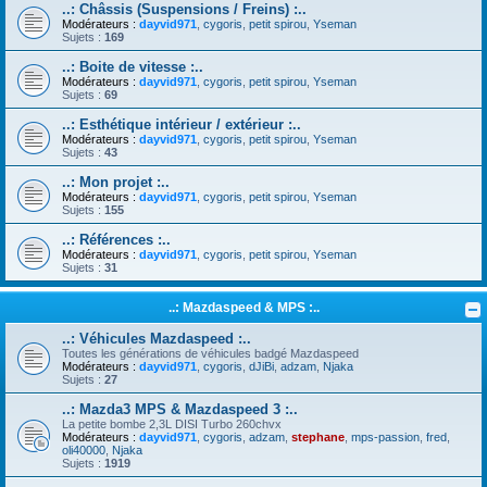
..: Châssis (Suspensions / Freins) :..
Modérateurs :
dayvid971
,
cygoris
,
petit spirou
,
Yseman
Sujets :
169
..: Boite de vitesse :..
Modérateurs :
dayvid971
,
cygoris
,
petit spirou
,
Yseman
Sujets :
69
..: Esthétique intérieur / extérieur :..
Modérateurs :
dayvid971
,
cygoris
,
petit spirou
,
Yseman
Sujets :
43
..: Mon projet :..
Modérateurs :
dayvid971
,
cygoris
,
petit spirou
,
Yseman
Sujets :
155
..: Références :..
Modérateurs :
dayvid971
,
cygoris
,
petit spirou
,
Yseman
Sujets :
31
..: Mazdaspeed & MPS :..
..: Véhicules Mazdaspeed :..
Toutes les générations de véhicules badgé Mazdaspeed
Modérateurs :
dayvid971
,
cygoris
,
dJiBi
,
adzam
,
Njaka
Sujets :
27
..: Mazda3 MPS & Mazdaspeed 3 :..
La petite bombe 2,3L DISI Turbo 260chvx
Modérateurs :
dayvid971
,
cygoris
,
adzam
,
stephane
,
mps-passion
,
fred
,
oli40000
,
Njaka
Sujets :
1919