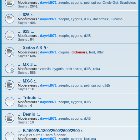
Modérateurs :
dayvid971
,
zeeplin
,
cygoris
,
petit spirou
,
Oncle Gui
,
Stradivirus
Sujets :
2641
..: 626 :..
Modérateurs :
dayvid971
,
zeeplin
,
cygoris
,
dJiBi
,
ducatmick
,
Kuruma
Sujets :
406
..: 929 :..
Modérateurs :
dayvid971
,
zeeplin
,
cygoris
,
dJiBi
Sujets :
84
..: Xedos 6 & 9 :..
Modérateurs :
dayvid971
,
cygoris
,
didomars
,
fred
,
r0bin
Sujets :
604
..: MX-3 :..
Modérateurs :
zeeplin
,
cygoris
,
petit spirou
,
dJiBi
,
roka
Sujets :
586
..: MX-6 :..
Modérateurs :
dayvid971
,
zeeplin
,
cygoris
,
petit spirou
,
dJiBi
Sujets :
116
..: Tribute :..
Modérateurs :
dayvid971
,
zeeplin
,
cygoris
,
dJiBi
Sujets :
4
..: Demio :..
Modérateurs :
dayvid971
,
zeeplin
,
cygoris
,
dJiBi
Sujets :
19
..: B-1600/B-1800/2500/2600/2900 :..
Pickup et autres Chars à benne
Modérateurs :
dayvid971
,
zeeplin
,
cygoris
,
Kuruma