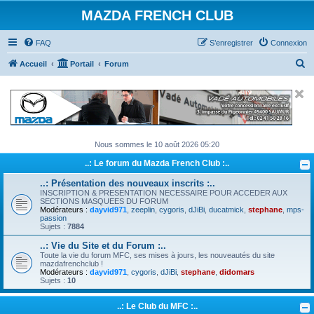
MAZDA FRENCH CLUB
FAQ
S’enregistrer
Connexion
R
Accueil
Portail
Forum
e
c
h
e
Nous sommes le 10 août 2026 05:20
r
..: Le forum du Mazda French Club :..
c
h
..: Présentation des nouveaux inscrits :..
INSCRIPTION & PRESENTATION NECESSAIRE POUR ACCEDER AUX
e
SECTIONS MASQUEES DU FORUM
Modérateurs :
dayvid971
,
zeeplin
,
cygoris
,
dJiBi
,
ducatmick
,
stephane
,
mps-
r
passion
Sujets :
7884
..: Vie du Site et du Forum :..
Toute la vie du forum MFC, ses mises à jours, les nouveautés du site
mazdafrenchclub !
Modérateurs :
dayvid971
,
cygoris
,
dJiBi
,
stephane
,
didomars
Sujets :
10
..: Le Club du MFC :..