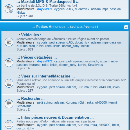
..: Mazda6 MPS & Mazdaspeed 6 :..
La berline de 2,3L DISI Turbo 260chvx 4x4
Modérateurs :
dayvid971
,
cygoris
,
dJiBi
,
ducatmick
,
adzam
,
mps-passion
,
Njaka
Sujets :
348
..: Petites Annonces :.. (achats / ventes)
..: Véhicules :..
Achat/vente/échange de véhicules : lire les règles avant de poster
Modérateurs :
cygoris
,
petit spirou
,
dJiBi
,
ducatmick
,
adzam
,
mps-passion
,
Kuruma
,
fred
,
r0bin
,
roka
,
linkin
,
doctor_itchy
,
kenini
Sujets :
889
..: Pièces détachées :..
Modérateurs :
dayvid971
,
cygoris
,
petit spirou
,
ducatmick
,
adzam
,
mps-
passion
,
Kuruma
,
roka
,
linkin
,
doctor_itchy
,
kenini
,
Stradivirus
Sujets :
4
..: Vues sur Internet/Magazine :..
Vous avez relevé une annonce ou un site qui peut interesser la communauté?
Postez ça ici !
Modérateurs :
cygoris
,
petit spirou
,
adzam
,
Kuruma
,
r0bin
,
oli40000
,
linkin
Sujets :
257
..: Recherche :..
Modérateurs :
petit spirou
,
adzam
,
Kuruma
,
r0bin
,
roka
,
oli40000
,
kenini
,
Stradivirus
Sujets :
2
..: Infos pièces neuves & Documentation :..
Faites nous part d'informations intéressantes à partager
Modérateurs :
cygoris
,
petit spirou
,
adzam
,
Kuruma
,
roka
,
oli40000
,
linkin
,
doctor_itchy