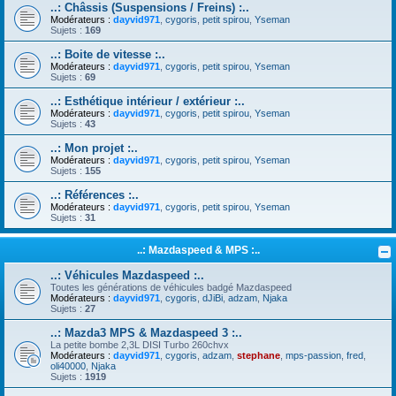
..: Châssis (Suspensions / Freins) :..
Modérateurs :
dayvid971
,
cygoris
,
petit spirou
,
Yseman
Sujets :
169
..: Boite de vitesse :..
Modérateurs :
dayvid971
,
cygoris
,
petit spirou
,
Yseman
Sujets :
69
..: Esthétique intérieur / extérieur :..
Modérateurs :
dayvid971
,
cygoris
,
petit spirou
,
Yseman
Sujets :
43
..: Mon projet :..
Modérateurs :
dayvid971
,
cygoris
,
petit spirou
,
Yseman
Sujets :
155
..: Références :..
Modérateurs :
dayvid971
,
cygoris
,
petit spirou
,
Yseman
Sujets :
31
..: Mazdaspeed & MPS :..
..: Véhicules Mazdaspeed :..
Toutes les générations de véhicules badgé Mazdaspeed
Modérateurs :
dayvid971
,
cygoris
,
dJiBi
,
adzam
,
Njaka
Sujets :
27
..: Mazda3 MPS & Mazdaspeed 3 :..
La petite bombe 2,3L DISI Turbo 260chvx
Modérateurs :
dayvid971
,
cygoris
,
adzam
,
stephane
,
mps-passion
,
fred
,
oli40000
,
Njaka
Sujets :
1919