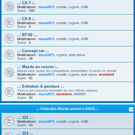
..: CX-7 :..
Modérateurs :
dayvid971
,
zeeplin
,
cygoris
,
dJiBi
Sujets :
305
..: CX-9 :..
Modérateurs :
dayvid971
,
zeeplin
,
cygoris
,
dJiBi
Sujets :
9
..: BT-50 :..
Modérateurs :
dayvid971
,
zeeplin
,
cygoris
,
dJiBi
Sujets :
6
..: Concept car :..
Modérateurs :
dayvid971
,
cygoris
,
petit spirou
Sujets :
38
..: Mazda en course :..
Mazda dans toutes les compétitions automobiles à travers le monde
Modérateurs :
dayvid971
,
zeeplin
,
cygoris
,
petit spirou
,
wormlord
Sujets :
61
..: Entretien & peinture :..
Tout ce qui concerne l'entretien de nos chères voitures.
Modérateurs :
dayvid971
,
wormlord
,
oli40000
Sujets :
53
..: Véhicules Mazda ancien (<2003) :..
..: 121 :..
Modérateurs :
dayvid971
,
zeeplin
,
cygoris
,
dJiBi
Sujets :
43
..: 323 :..