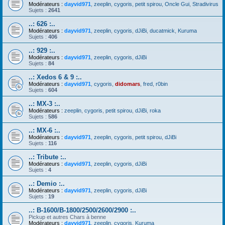
Modérateurs :
dayvid971
,
zeeplin
,
cygoris
,
petit spirou
,
Oncle Gui
,
Stradivirus
Sujets :
2641
..: 626 :..
Modérateurs :
dayvid971
,
zeeplin
,
cygoris
,
dJiBi
,
ducatmick
,
Kuruma
Sujets :
406
..: 929 :..
Modérateurs :
dayvid971
,
zeeplin
,
cygoris
,
dJiBi
Sujets :
84
..: Xedos 6 & 9 :..
Modérateurs :
dayvid971
,
cygoris
,
didomars
,
fred
,
r0bin
Sujets :
604
..: MX-3 :..
Modérateurs :
zeeplin
,
cygoris
,
petit spirou
,
dJiBi
,
roka
Sujets :
586
..: MX-6 :..
Modérateurs :
dayvid971
,
zeeplin
,
cygoris
,
petit spirou
,
dJiBi
Sujets :
116
..: Tribute :..
Modérateurs :
dayvid971
,
zeeplin
,
cygoris
,
dJiBi
Sujets :
4
..: Demio :..
Modérateurs :
dayvid971
,
zeeplin
,
cygoris
,
dJiBi
Sujets :
19
..: B-1600/B-1800/2500/2600/2900 :..
Pickup et autres Chars à benne
Modérateurs :
dayvid971
,
zeeplin
,
cygoris
,
Kuruma