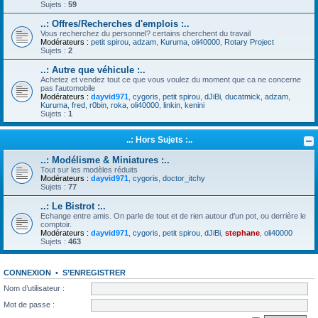
Sujets :
59
..: Offres/Recherches d'emplois :..
Vous recherchez du personnel? certains cherchent du travail
Modérateurs :
petit spirou
,
adzam
,
Kuruma
,
oli40000
,
Rotary Project
Sujets :
2
..: Autre que véhicule :..
Achetez et vendez tout ce que vous voulez du moment que ca ne concerne
pas l'automobile
Modérateurs :
dayvid971
,
cygoris
,
petit spirou
,
dJiBi
,
ducatmick
,
adzam
,
Kuruma
,
fred
,
r0bin
,
roka
,
oli40000
,
linkin
,
kenini
Sujets :
1
..: Hors Sujets :..
..: Modélisme & Miniatures :..
Tout sur les modèles réduits
Modérateurs :
dayvid971
,
cygoris
,
doctor_itchy
Sujets :
77
..: Le Bistrot :..
Echange entre amis. On parle de tout et de rien autour d'un pot, ou derrière le
comptoir.
Modérateurs :
dayvid971
,
cygoris
,
petit spirou
,
dJiBi
,
stephane
,
oli40000
Sujets :
463
CONNEXION
•
S’ENREGISTRER
Nom d’utilisateur :
Mot de passe :