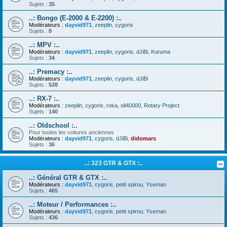
Sujets :
35
..: Bongo (E-2000 & E-2200) :..
Modérateurs :
dayvid971
,
zeeplin
,
cygoris
Sujets :
8
..: MPV :..
Modérateurs :
dayvid971
,
zeeplin
,
cygoris
,
dJiBi
,
Kuruma
Sujets :
34
..: Premacy :..
Modérateurs :
dayvid971
,
zeeplin
,
cygoris
,
dJiBi
Sujets :
528
..: RX-7 :..
Modérateurs :
zeeplin
,
cygoris
,
roka
,
oli40000
,
Rotary Project
Sujets :
140
..: Oldschool :..
Pour toutes les voitures anciennes
Modérateurs :
dayvid971
,
cygoris
,
dJiBi
,
didomars
Sujets :
36
..: 323 GTR & GTX :..
..: Général GTR & GTX :..
Modérateurs :
dayvid971
,
cygoris
,
petit spirou
,
Yseman
Sujets :
465
..: Moteur / Performances :..
Modérateurs :
dayvid971
,
cygoris
,
petit spirou
,
Yseman
Sujets :
436