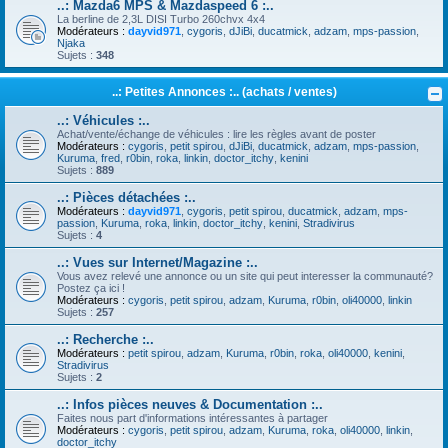
..: Mazda6 MPS & Mazdaspeed 6 :..
La berline de 2,3L DISI Turbo 260chvx 4x4
Modérateurs :
dayvid971
,
cygoris
,
dJiBi
,
ducatmick
,
adzam
,
mps-passion
,
Njaka
Sujets :
348
..: Petites Annonces :.. (achats / ventes)
..: Véhicules :..
Achat/vente/échange de véhicules : lire les règles avant de poster
Modérateurs :
cygoris
,
petit spirou
,
dJiBi
,
ducatmick
,
adzam
,
mps-passion
,
Kuruma
,
fred
,
r0bin
,
roka
,
linkin
,
doctor_itchy
,
kenini
Sujets :
889
..: Pièces détachées :..
Modérateurs :
dayvid971
,
cygoris
,
petit spirou
,
ducatmick
,
adzam
,
mps-
passion
,
Kuruma
,
roka
,
linkin
,
doctor_itchy
,
kenini
,
Stradivirus
Sujets :
4
..: Vues sur Internet/Magazine :..
Vous avez relevé une annonce ou un site qui peut interesser la communauté?
Postez ça ici !
Modérateurs :
cygoris
,
petit spirou
,
adzam
,
Kuruma
,
r0bin
,
oli40000
,
linkin
Sujets :
257
..: Recherche :..
Modérateurs :
petit spirou
,
adzam
,
Kuruma
,
r0bin
,
roka
,
oli40000
,
kenini
,
Stradivirus
Sujets :
2
..: Infos pièces neuves & Documentation :..
Faites nous part d'informations intéressantes à partager
Modérateurs :
cygoris
,
petit spirou
,
adzam
,
Kuruma
,
roka
,
oli40000
,
linkin
,
doctor_itchy