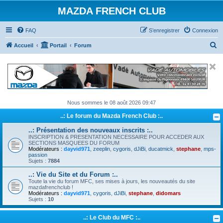
MAZDA FRENCH CLUB
FAQ
S’enregistrer
Connexion
R
Accueil
Portail
Forum
e
c
h
e
Nous sommes le 08 août 2026 09:47
r
..: Le forum du Mazda French Club :..
c
h
..: Présentation des nouveaux inscrits :..
INSCRIPTION & PRESENTATION NECESSAIRE POUR ACCEDER AUX
e
SECTIONS MASQUEES DU FORUM
Modérateurs :
dayvid971
,
zeeplin
,
cygoris
,
dJiBi
,
ducatmick
,
stephane
,
mps-
r
passion
Sujets :
7884
..: Vie du Site et du Forum :..
Toute la vie du forum MFC, ses mises à jours, les nouveautés du site
mazdafrenchclub !
Modérateurs :
dayvid971
,
cygoris
,
dJiBi
,
stephane
,
didomars
Sujets :
10
..: Le Club du MFC :..