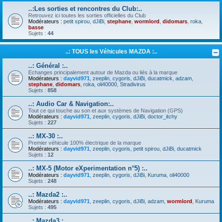
..:Les sorties et rencontres du Club:..
Retrouvez ici toutes les sorties officielles du Club
Modérateurs :
petit spirou
,
dJiBi
,
stephane
,
wormlord
,
didomars
,
roka
,
basse
Sujets :
44
..: TOUS les Véhicules MAZDA :..
..: Général :..
Echanges principalement autour de Mazda ou liés à la marque
Modérateurs :
dayvid971
,
zeeplin
,
cygoris
,
dJiBi
,
ducatmick
,
adzam
,
stephane
,
didomars
,
roka
,
oli40000
,
Stradivirus
Sujets :
858
..: Audio Car & Navigation:..
Tout ce qui touche au son et aux systèmes de Navigation (GPS)
Modérateurs :
dayvid971
,
zeeplin
,
cygoris
,
dJiBi
,
doctor_itchy
Sujets :
227
..: MX-30 :..
Premier véhicule 100% électrique de la marque
Modérateurs :
dayvid971
,
zeeplin
,
cygoris
,
petit spirou
,
dJiBi
,
ducatmick
Sujets :
12
..: MX-5 (Motor eXperimentation n°5) :..
Modérateurs :
dayvid971
,
zeeplin
,
cygoris
,
dJiBi
,
Kuruma
,
oli40000
Sujets :
248
..: Mazda2 :..
Modérateurs :
dayvid971
,
zeeplin
,
cygoris
,
dJiBi
,
adzam
,
wormlord
,
Kuruma
Sujets :
495
..: Mazda3 :..