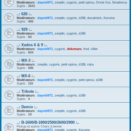
Modérateurs :
dayvid971
,
zeeplin
,
cygoris
,
petit spirou
,
Oncle Gui
,
Stradivirus
Sujets :
2641
..: 626 :..
Modérateurs :
dayvid971
,
zeeplin
,
cygoris
,
dJiBi
,
ducatmick
,
Kuruma
Sujets :
406
..: 929 :..
Modérateurs :
dayvid971
,
zeeplin
,
cygoris
,
dJiBi
Sujets :
84
..: Xedos 6 & 9 :..
Modérateurs :
dayvid971
,
cygoris
,
didomars
,
fred
,
r0bin
Sujets :
604
..: MX-3 :..
Modérateurs :
zeeplin
,
cygoris
,
petit spirou
,
dJiBi
,
roka
Sujets :
586
..: MX-6 :..
Modérateurs :
dayvid971
,
zeeplin
,
cygoris
,
petit spirou
,
dJiBi
Sujets :
116
..: Tribute :..
Modérateurs :
dayvid971
,
zeeplin
,
cygoris
,
dJiBi
Sujets :
4
..: Demio :..
Modérateurs :
dayvid971
,
zeeplin
,
cygoris
,
dJiBi
Sujets :
19
..: B-1600/B-1800/2500/2600/2900 :..
Pickup et autres Chars à benne
Modérateurs :
dayvid971
,
zeeplin
,
cygoris
,
Kuruma