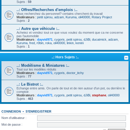
Sujets :
59
..: Offres/Recherches d'emplois :..
Vous recherchez du personnel? certains cherchent du travail
Modérateurs :
petit spirou
,
adzam
,
Kuruma
,
oli40000
,
Rotary Project
Sujets :
2
..: Autre que véhicule :..
Achetez et vendez tout ce que vous voulez du moment que ca ne concerne
pas l'automobile
Modérateurs :
dayvid971
,
cygoris
,
petit spirou
,
dJiBi
,
ducatmick
,
adzam
,
Kuruma
,
fred
,
r0bin
,
roka
,
oli40000
,
linkin
,
kenini
Sujets :
1
..: Hors Sujets :..
..: Modélisme & Miniatures :..
Tout sur les modèles réduits
Modérateurs :
dayvid971
,
cygoris
,
doctor_itchy
Sujets :
77
..: Le Bistrot :..
Echange entre amis. On parle de tout et de rien autour d'un pot, ou derrière le
comptoir.
Modérateurs :
dayvid971
,
cygoris
,
petit spirou
,
dJiBi
,
stephane
,
oli40000
Sujets :
463
CONNEXION
•
S’ENREGISTRER
Nom d’utilisateur :
Mot de passe :