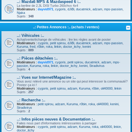
..: Mazda6 MPS & Mazdaspeed 6 :..
La berline de 2,3L DISI Turbo 260chvx 4x4
Modérateurs :
dayvid971
,
cygoris
,
dJiBi
,
ducatmick
,
adzam
,
mps-passion
,
Njaka
Sujets :
348
..: Petites Annonces :.. (achats / ventes)
..: Véhicules :..
Achat/vente/échange de véhicules : lire les règles avant de poster
Modérateurs :
cygoris
,
petit spirou
,
dJiBi
,
ducatmick
,
adzam
,
mps-passion
,
Kuruma
,
fred
,
r0bin
,
roka
,
linkin
,
doctor_itchy
,
kenini
Sujets :
889
..: Pièces détachées :..
Modérateurs :
dayvid971
,
cygoris
,
petit spirou
,
ducatmick
,
adzam
,
mps-
passion
,
Kuruma
,
roka
,
linkin
,
doctor_itchy
,
kenini
,
Stradivirus
Sujets :
4
..: Vues sur Internet/Magazine :..
Vous avez relevé une annonce ou un site qui peut interesser la communauté?
Postez ça ici !
Modérateurs :
cygoris
,
petit spirou
,
adzam
,
Kuruma
,
r0bin
,
oli40000
,
linkin
Sujets :
257
..: Recherche :..
Modérateurs :
petit spirou
,
adzam
,
Kuruma
,
r0bin
,
roka
,
oli40000
,
kenini
,
Stradivirus
Sujets :
2
..: Infos pièces neuves & Documentation :..
Faites nous part d'informations intéressantes à partager
Modérateurs :
cygoris
,
petit spirou
,
adzam
,
Kuruma
,
roka
,
oli40000
,
linkin
,
doctor_itchy