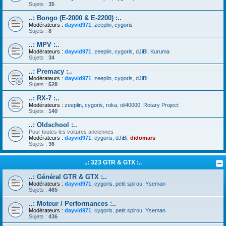
Sujets :
35
..: Bongo (E-2000 & E-2200) :..
Modérateurs :
dayvid971
,
zeeplin
,
cygoris
Sujets :
8
..: MPV :..
Modérateurs :
dayvid971
,
zeeplin
,
cygoris
,
dJiBi
,
Kuruma
Sujets :
34
..: Premacy :..
Modérateurs :
dayvid971
,
zeeplin
,
cygoris
,
dJiBi
Sujets :
528
..: RX-7 :..
Modérateurs :
zeeplin
,
cygoris
,
roka
,
oli40000
,
Rotary Project
Sujets :
140
..: Oldschool :..
Pour toutes les voitures anciennes
Modérateurs :
dayvid971
,
cygoris
,
dJiBi
,
didomars
Sujets :
36
..: 323 GTR & GTX :..
..: Général GTR & GTX :..
Modérateurs :
dayvid971
,
cygoris
,
petit spirou
,
Yseman
Sujets :
465
..: Moteur / Performances :..
Modérateurs :
dayvid971
,
cygoris
,
petit spirou
,
Yseman
Sujets :
436