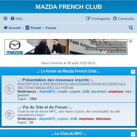
MAZDA FRENCH CLUB
FAQ
S’enregistrer
Connexion
R
Accueil
Portail
Forum
e
c
h
e
Nous sommes le 08 août 2026 09:51
r
..: Le forum du Mazda French Club :..
c
h
..: Présentation des nouveaux inscrits :..
INSCRIPTION & PRESENTATION NECESSAIRE POUR ACCEDER AUX
e
SECTIONS MASQUEES DU FORUM
Modérateurs :
dayvid971
,
zeeplin
,
cygoris
,
dJiBi
,
ducatmick
,
stephane
,
mps-
r
passion
Sujets :
7884
..: Vie du Site et du Forum :..
Toute la vie du forum MFC, ses mises à jours, les nouveautés du site
mazdafrenchclub !
Modérateurs :
dayvid971
,
cygoris
,
dJiBi
,
stephane
,
didomars
Sujets :
10
..: Le Club du MFC :..