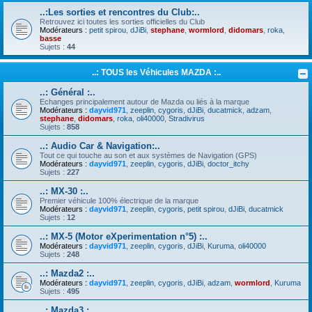
..:Les sorties et rencontres du Club:..
Retrouvez ici toutes les sorties officielles du Club
Modérateurs :
petit spirou
,
dJiBi
,
stephane
,
wormlord
,
didomars
,
roka
,
basse
Sujets :
44
..: TOUS les Véhicules MAZDA :..
..: Général :..
Echanges principalement autour de Mazda ou liés à la marque
Modérateurs :
dayvid971
,
zeeplin
,
cygoris
,
dJiBi
,
ducatmick
,
adzam
,
stephane
,
didomars
,
roka
,
oli40000
,
Stradivirus
Sujets :
858
..: Audio Car & Navigation:..
Tout ce qui touche au son et aux systèmes de Navigation (GPS)
Modérateurs :
dayvid971
,
zeeplin
,
cygoris
,
dJiBi
,
doctor_itchy
Sujets :
227
..: MX-30 :..
Premier véhicule 100% électrique de la marque
Modérateurs :
dayvid971
,
zeeplin
,
cygoris
,
petit spirou
,
dJiBi
,
ducatmick
Sujets :
12
..: MX-5 (Motor eXperimentation n°5) :..
Modérateurs :
dayvid971
,
zeeplin
,
cygoris
,
dJiBi
,
Kuruma
,
oli40000
Sujets :
248
..: Mazda2 :..
Modérateurs :
dayvid971
,
zeeplin
,
cygoris
,
dJiBi
,
adzam
,
wormlord
,
Kuruma
Sujets :
495
..: Mazda3 :..