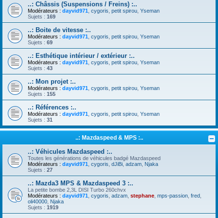
..: Châssis (Suspensions / Freins) :..
Modérateurs :
dayvid971
,
cygoris
,
petit spirou
,
Yseman
Sujets :
169
..: Boite de vitesse :..
Modérateurs :
dayvid971
,
cygoris
,
petit spirou
,
Yseman
Sujets :
69
..: Esthétique intérieur / extérieur :..
Modérateurs :
dayvid971
,
cygoris
,
petit spirou
,
Yseman
Sujets :
43
..: Mon projet :..
Modérateurs :
dayvid971
,
cygoris
,
petit spirou
,
Yseman
Sujets :
155
..: Références :..
Modérateurs :
dayvid971
,
cygoris
,
petit spirou
,
Yseman
Sujets :
31
..: Mazdaspeed & MPS :..
..: Véhicules Mazdaspeed :..
Toutes les générations de véhicules badgé Mazdaspeed
Modérateurs :
dayvid971
,
cygoris
,
dJiBi
,
adzam
,
Njaka
Sujets :
27
..: Mazda3 MPS & Mazdaspeed 3 :..
La petite bombe 2,3L DISI Turbo 260chvx
Modérateurs :
dayvid971
,
cygoris
,
adzam
,
stephane
,
mps-passion
,
fred
,
oli40000
,
Njaka
Sujets :
1919