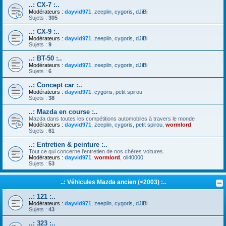
..: CX-7 :..
Modérateurs :
dayvid971
,
zeeplin
,
cygoris
,
dJiBi
Sujets :
305
..: CX-9 :..
Modérateurs :
dayvid971
,
zeeplin
,
cygoris
,
dJiBi
Sujets :
9
..: BT-50 :..
Modérateurs :
dayvid971
,
zeeplin
,
cygoris
,
dJiBi
Sujets :
6
..: Concept car :..
Modérateurs :
dayvid971
,
cygoris
,
petit spirou
Sujets :
38
..: Mazda en course :..
Mazda dans toutes les compétitions automobiles à travers le monde
Modérateurs :
dayvid971
,
zeeplin
,
cygoris
,
petit spirou
,
wormlord
Sujets :
61
..: Entretien & peinture :..
Tout ce qui concerne l'entretien de nos chères voitures.
Modérateurs :
dayvid971
,
wormlord
,
oli40000
Sujets :
53
..: Véhicules Mazda ancien (<2003) :..
..: 121 :..
Modérateurs :
dayvid971
,
zeeplin
,
cygoris
,
dJiBi
Sujets :
43
..: 323 :..