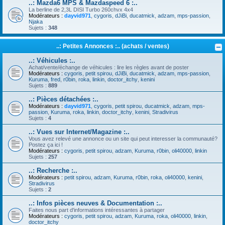
..: Mazda6 MPS & Mazdaspeed 6 :..
La berline de 2,3L DISI Turbo 260chvx 4x4
Modérateurs :
dayvid971
,
cygoris
,
dJiBi
,
ducatmick
,
adzam
,
mps-passion
,
Njaka
Sujets :
348
..: Petites Annonces :.. (achats / ventes)
..: Véhicules :..
Achat/vente/échange de véhicules : lire les règles avant de poster
Modérateurs :
cygoris
,
petit spirou
,
dJiBi
,
ducatmick
,
adzam
,
mps-passion
,
Kuruma
,
fred
,
r0bin
,
roka
,
linkin
,
doctor_itchy
,
kenini
Sujets :
889
..: Pièces détachées :..
Modérateurs :
dayvid971
,
cygoris
,
petit spirou
,
ducatmick
,
adzam
,
mps-
passion
,
Kuruma
,
roka
,
linkin
,
doctor_itchy
,
kenini
,
Stradivirus
Sujets :
4
..: Vues sur Internet/Magazine :..
Vous avez relevé une annonce ou un site qui peut interesser la communauté?
Postez ça ici !
Modérateurs :
cygoris
,
petit spirou
,
adzam
,
Kuruma
,
r0bin
,
oli40000
,
linkin
Sujets :
257
..: Recherche :..
Modérateurs :
petit spirou
,
adzam
,
Kuruma
,
r0bin
,
roka
,
oli40000
,
kenini
,
Stradivirus
Sujets :
2
..: Infos pièces neuves & Documentation :..
Faites nous part d'informations intéressantes à partager
Modérateurs :
cygoris
,
petit spirou
,
adzam
,
Kuruma
,
roka
,
oli40000
,
linkin
,
doctor_itchy