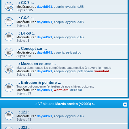
..: CX-7 :..
Modérateurs :
dayvid971
,
zeeplin
,
cygoris
,
dJiBi
Sujets :
305
..: CX-9 :..
Modérateurs :
dayvid971
,
zeeplin
,
cygoris
,
dJiBi
Sujets :
9
..: BT-50 :..
Modérateurs :
dayvid971
,
zeeplin
,
cygoris
,
dJiBi
Sujets :
6
..: Concept car :..
Modérateurs :
dayvid971
,
cygoris
,
petit spirou
Sujets :
38
..: Mazda en course :..
Mazda dans toutes les compétitions automobiles à travers le monde
Modérateurs :
dayvid971
,
zeeplin
,
cygoris
,
petit spirou
,
wormlord
Sujets :
61
..: Entretien & peinture :..
Tout ce qui concerne l'entretien de nos chères voitures.
Modérateurs :
dayvid971
,
wormlord
,
oli40000
Sujets :
53
..: Véhicules Mazda ancien (<2003) :..
..: 121 :..
Modérateurs :
dayvid971
,
zeeplin
,
cygoris
,
dJiBi
Sujets :
43
..: 323 :..