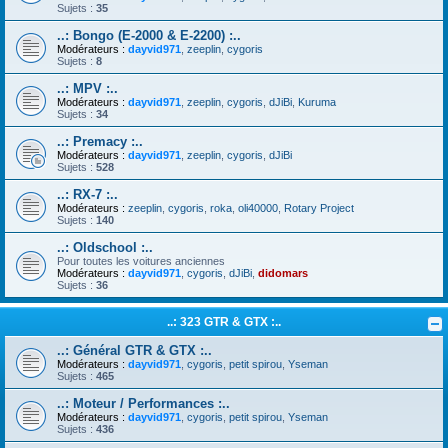
Sujets :
35
..: Bongo (E-2000 & E-2200) :..
Modérateurs :
dayvid971
,
zeeplin
,
cygoris
Sujets :
8
..: MPV :..
Modérateurs :
dayvid971
,
zeeplin
,
cygoris
,
dJiBi
,
Kuruma
Sujets :
34
..: Premacy :..
Modérateurs :
dayvid971
,
zeeplin
,
cygoris
,
dJiBi
Sujets :
528
..: RX-7 :..
Modérateurs :
zeeplin
,
cygoris
,
roka
,
oli40000
,
Rotary Project
Sujets :
140
..: Oldschool :..
Pour toutes les voitures anciennes
Modérateurs :
dayvid971
,
cygoris
,
dJiBi
,
didomars
Sujets :
36
..: 323 GTR & GTX :..
..: Général GTR & GTX :..
Modérateurs :
dayvid971
,
cygoris
,
petit spirou
,
Yseman
Sujets :
465
..: Moteur / Performances :..
Modérateurs :
dayvid971
,
cygoris
,
petit spirou
,
Yseman
Sujets :
436