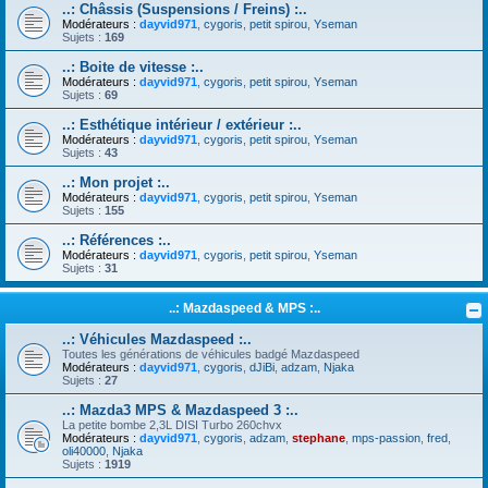
..: Châssis (Suspensions / Freins) :..
Modérateurs :
dayvid971
,
cygoris
,
petit spirou
,
Yseman
Sujets :
169
..: Boite de vitesse :..
Modérateurs :
dayvid971
,
cygoris
,
petit spirou
,
Yseman
Sujets :
69
..: Esthétique intérieur / extérieur :..
Modérateurs :
dayvid971
,
cygoris
,
petit spirou
,
Yseman
Sujets :
43
..: Mon projet :..
Modérateurs :
dayvid971
,
cygoris
,
petit spirou
,
Yseman
Sujets :
155
..: Références :..
Modérateurs :
dayvid971
,
cygoris
,
petit spirou
,
Yseman
Sujets :
31
..: Mazdaspeed & MPS :..
..: Véhicules Mazdaspeed :..
Toutes les générations de véhicules badgé Mazdaspeed
Modérateurs :
dayvid971
,
cygoris
,
dJiBi
,
adzam
,
Njaka
Sujets :
27
..: Mazda3 MPS & Mazdaspeed 3 :..
La petite bombe 2,3L DISI Turbo 260chvx
Modérateurs :
dayvid971
,
cygoris
,
adzam
,
stephane
,
mps-passion
,
fred
,
oli40000
,
Njaka
Sujets :
1919