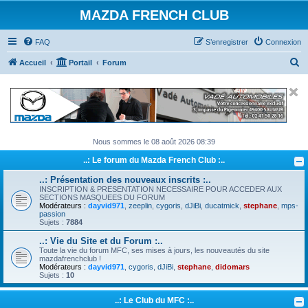
MAZDA FRENCH CLUB
FAQ
S’enregistrer
Connexion
R
Accueil
Portail
Forum
e
c
h
e
Nous sommes le 08 août 2026 08:39
r
..: Le forum du Mazda French Club :..
c
h
..: Présentation des nouveaux inscrits :..
INSCRIPTION & PRESENTATION NECESSAIRE POUR ACCEDER AUX
e
SECTIONS MASQUEES DU FORUM
Modérateurs :
dayvid971
,
zeeplin
,
cygoris
,
dJiBi
,
ducatmick
,
stephane
,
mps-
r
passion
Sujets :
7884
..: Vie du Site et du Forum :..
Toute la vie du forum MFC, ses mises à jours, les nouveautés du site
mazdafrenchclub !
Modérateurs :
dayvid971
,
cygoris
,
dJiBi
,
stephane
,
didomars
Sujets :
10
..: Le Club du MFC :..