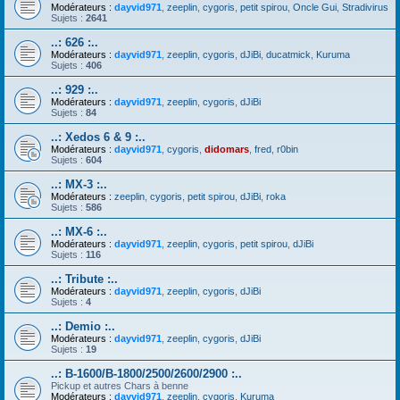
Modérateurs :
dayvid971
,
zeeplin
,
cygoris
,
petit spirou
,
Oncle Gui
,
Stradivirus
Sujets :
2641
..: 626 :..
Modérateurs :
dayvid971
,
zeeplin
,
cygoris
,
dJiBi
,
ducatmick
,
Kuruma
Sujets :
406
..: 929 :..
Modérateurs :
dayvid971
,
zeeplin
,
cygoris
,
dJiBi
Sujets :
84
..: Xedos 6 & 9 :..
Modérateurs :
dayvid971
,
cygoris
,
didomars
,
fred
,
r0bin
Sujets :
604
..: MX-3 :..
Modérateurs :
zeeplin
,
cygoris
,
petit spirou
,
dJiBi
,
roka
Sujets :
586
..: MX-6 :..
Modérateurs :
dayvid971
,
zeeplin
,
cygoris
,
petit spirou
,
dJiBi
Sujets :
116
..: Tribute :..
Modérateurs :
dayvid971
,
zeeplin
,
cygoris
,
dJiBi
Sujets :
4
..: Demio :..
Modérateurs :
dayvid971
,
zeeplin
,
cygoris
,
dJiBi
Sujets :
19
..: B-1600/B-1800/2500/2600/2900 :..
Pickup et autres Chars à benne
Modérateurs :
dayvid971
,
zeeplin
,
cygoris
,
Kuruma