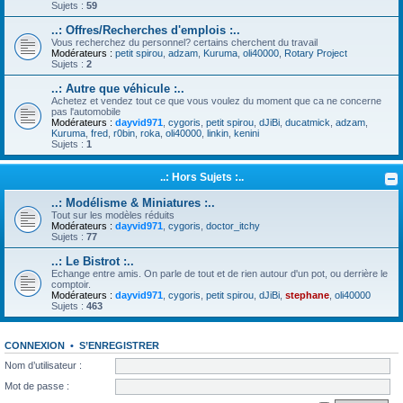
Sujets :
59
..: Offres/Recherches d'emplois :..
Vous recherchez du personnel? certains cherchent du travail
Modérateurs :
petit spirou
,
adzam
,
Kuruma
,
oli40000
,
Rotary Project
Sujets :
2
..: Autre que véhicule :..
Achetez et vendez tout ce que vous voulez du moment que ca ne concerne
pas l'automobile
Modérateurs :
dayvid971
,
cygoris
,
petit spirou
,
dJiBi
,
ducatmick
,
adzam
,
Kuruma
,
fred
,
r0bin
,
roka
,
oli40000
,
linkin
,
kenini
Sujets :
1
..: Hors Sujets :..
..: Modélisme & Miniatures :..
Tout sur les modèles réduits
Modérateurs :
dayvid971
,
cygoris
,
doctor_itchy
Sujets :
77
..: Le Bistrot :..
Echange entre amis. On parle de tout et de rien autour d'un pot, ou derrière le
comptoir.
Modérateurs :
dayvid971
,
cygoris
,
petit spirou
,
dJiBi
,
stephane
,
oli40000
Sujets :
463
CONNEXION
•
S’ENREGISTRER
Nom d’utilisateur :
Mot de passe :