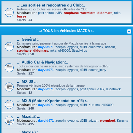
..:Les sorties et rencontres du Club:..
Retrouvez ici toutes les sorties officielles du Club
Modérateurs :
petit spirou
,
dJiBi
,
stephane
,
wormlord
,
didomars
,
roka
,
basse
Sujets :
44
..: TOUS les Véhicules MAZDA :..
..: Général :..
Echanges principalement autour de Mazda ou liés à la marque
Modérateurs :
dayvid971
,
zeeplin
,
cygoris
,
dJiBi
,
ducatmick
,
adzam
,
stephane
,
didomars
,
roka
,
oli40000
,
Stradivirus
Sujets :
858
..: Audio Car & Navigation:..
Tout ce qui touche au son et aux systèmes de Navigation (GPS)
Modérateurs :
dayvid971
,
zeeplin
,
cygoris
,
dJiBi
,
doctor_itchy
Sujets :
227
..: MX-30 :..
Premier véhicule 100% électrique de la marque
Modérateurs :
dayvid971
,
zeeplin
,
cygoris
,
petit spirou
,
dJiBi
,
ducatmick
Sujets :
12
..: MX-5 (Motor eXperimentation n°5) :..
Modérateurs :
dayvid971
,
zeeplin
,
cygoris
,
dJiBi
,
Kuruma
,
oli40000
Sujets :
248
..: Mazda2 :..
Modérateurs :
dayvid971
,
zeeplin
,
cygoris
,
dJiBi
,
adzam
,
wormlord
,
Kuruma
Sujets :
495
..: Mazda3 :..