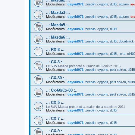
..: Mazda2 :..
Modérateurs :
dayvid971
,
zeeplin
,
cygoris
,
dJiBi
,
adzam
,
wo
..: Mazda3 :..
Modérateurs :
dayvid971
,
zeeplin
,
cygoris
,
dJiBi
,
adzam
,
st
..: Mazda5 :..
Modérateurs :
dayvid971
,
zeeplin
,
cygoris
,
dJiBi
..: Mazda6 :..
Modérateurs :
dayvid971
,
zeeplin
,
cygoris
,
dJiBi
,
ducatmick
..: RX-8 :..
Modérateurs :
dayvid971
,
zeeplin
,
cygoris
,
dJiBi
,
roka
,
oli40
..: CX-3 :..
Le SUV Mazda présenté au salon de Genève 2015
Modérateurs :
dayvid971
,
zeeplin
,
cygoris
,
petit spirou
,
dJiBi
..: CX-30 :..
Modérateurs :
dayvid971
,
zeeplin
,
cygoris
,
petit spirou
,
dJiBi
..: Cx-60/Cx-80 :..
Modérateurs :
dayvid971
,
zeeplin
,
cygoris
,
petit spirou
,
dJiBi
..: CX-5 :..
Le SUV Mazda présenté au salon de la saucisse 2011
Modérateurs :
dayvid971
,
zeeplin
,
cygoris
,
dJiBi
..: CX-7 :..
Modérateurs :
dayvid971
,
zeeplin
,
cygoris
,
dJiBi
..: CX-9 :..
Modérateurs :
dayvid971
,
zeeplin
,
cygoris
,
dJiBi