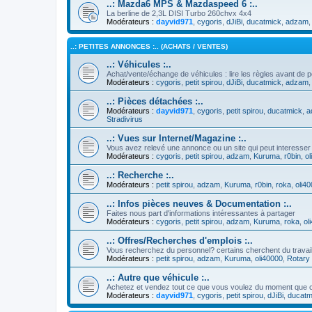
..: Mazda6 MPS & Mazdaspeed 6 :..
La berline de 2,3L DISI Turbo 260chvx 4x4
Modérateurs :
dayvid971
,
cygoris
,
dJiBi
,
ducatmick
,
adzam
..: PETITES ANNONCES :.. (ACHATS / VENTES)
..: Véhicules :..
Achat/vente/échange de véhicules : lire les règles avant de p
Modérateurs :
cygoris
,
petit spirou
,
dJiBi
,
ducatmick
,
adzam
..: Pièces détachées :..
Modérateurs :
dayvid971
,
cygoris
,
petit spirou
,
ducatmick
,
a
Stradivirus
..: Vues sur Internet/Magazine :..
Vous avez relevé une annonce ou un site qui peut interesser
Modérateurs :
cygoris
,
petit spirou
,
adzam
,
Kuruma
,
r0bin
,
ol
..: Recherche :..
Modérateurs :
petit spirou
,
adzam
,
Kuruma
,
r0bin
,
roka
,
oli4
..: Infos pièces neuves & Documentation :..
Faites nous part d'informations intéressantes à partager
Modérateurs :
cygoris
,
petit spirou
,
adzam
,
Kuruma
,
roka
,
ol
..: Offres/Recherches d'emplois :..
Vous recherchez du personnel? certains cherchent du travai
Modérateurs :
petit spirou
,
adzam
,
Kuruma
,
oli40000
,
Rotary 
..: Autre que véhicule :..
Achetez et vendez tout ce que vous voulez du moment que c
Modérateurs :
dayvid971
,
cygoris
,
petit spirou
,
dJiBi
,
ducatm