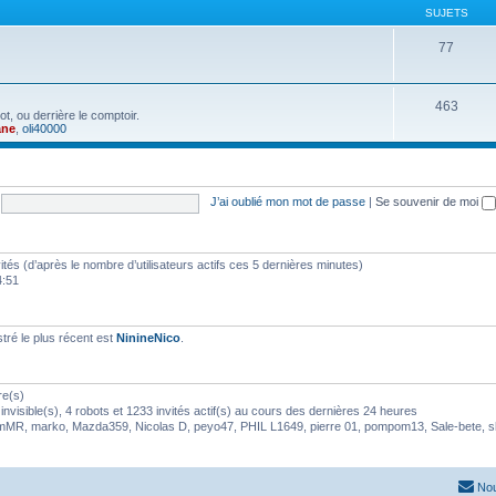
SUJETS
77
463
t, ou derrière le comptoir.
ane
,
oli40000
J’ai oublié mon mot de passe
|
Se souvenir de moi
nvités (d’après le nombre d’utilisateurs actifs ces 5 dernières minutes)
4:51
ré le plus récent est
NinineNico
.
re(s)
nvisible(s), 4 robots et 1233 invités actif(s) au cours des dernières 24 heures
rmMR
,
marko
,
Mazda359
,
Nicolas D
,
peyo47
,
PHIL L1649
,
pierre 01
,
pompom13
,
Sale-bete
,
s
Nou