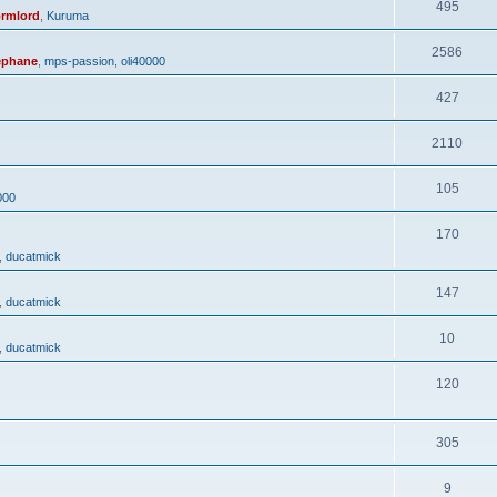
495
rmlord
,
Kuruma
2586
ephane
,
mps-passion
,
oli40000
427
2110
105
000
170
,
ducatmick
147
,
ducatmick
10
,
ducatmick
120
305
9