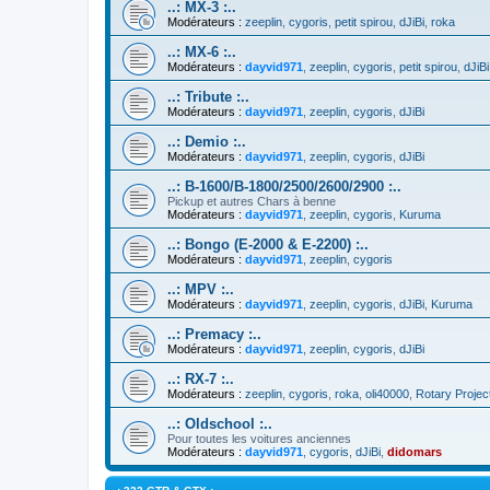
..: MX-3 :..
Modérateurs :
zeeplin
,
cygoris
,
petit spirou
,
dJiBi
,
roka
..: MX-6 :..
Modérateurs :
dayvid971
,
zeeplin
,
cygoris
,
petit spirou
,
dJiBi
..: Tribute :..
Modérateurs :
dayvid971
,
zeeplin
,
cygoris
,
dJiBi
..: Demio :..
Modérateurs :
dayvid971
,
zeeplin
,
cygoris
,
dJiBi
..: B-1600/B-1800/2500/2600/2900 :..
Pickup et autres Chars à benne
Modérateurs :
dayvid971
,
zeeplin
,
cygoris
,
Kuruma
..: Bongo (E-2000 & E-2200) :..
Modérateurs :
dayvid971
,
zeeplin
,
cygoris
..: MPV :..
Modérateurs :
dayvid971
,
zeeplin
,
cygoris
,
dJiBi
,
Kuruma
..: Premacy :..
Modérateurs :
dayvid971
,
zeeplin
,
cygoris
,
dJiBi
..: RX-7 :..
Modérateurs :
zeeplin
,
cygoris
,
roka
,
oli40000
,
Rotary Projec
..: Oldschool :..
Pour toutes les voitures anciennes
Modérateurs :
dayvid971
,
cygoris
,
dJiBi
,
didomars