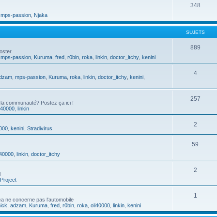
348
,
mps-passion
,
Njaka
SUJETS
889
oster
,
mps-passion
,
Kuruma
,
fred
,
r0bin
,
roka
,
linkin
,
doctor_itchy
,
kenini
4
dzam
,
mps-passion
,
Kuruma
,
roka
,
linkin
,
doctor_itchy
,
kenini
,
257
 la communauté? Postez ça ici !
i40000
,
linkin
2
0000
,
kenini
,
Stradivirus
59
i40000
,
linkin
,
doctor_itchy
2
l
Project
1
a ne concerne pas l'automobile
ick
,
adzam
,
Kuruma
,
fred
,
r0bin
,
roka
,
oli40000
,
linkin
,
kenini