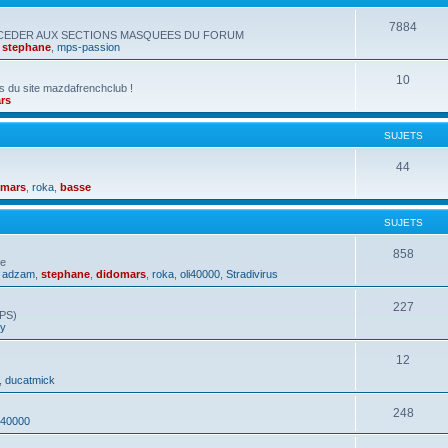
7884
CCEDER AUX SECTIONS MASQUEES DU FORUM
,
stephane
,
mps-passion
10
s du site mazdafrenchclub !
rs
SUJETS
44
omars
,
roka
,
basse
SUJETS
858
ue
,
adzam
,
stephane
,
didomars
,
roka
,
oli40000
,
Stradivirus
227
GPS)
hy
12
,
ducatmick
248
i40000