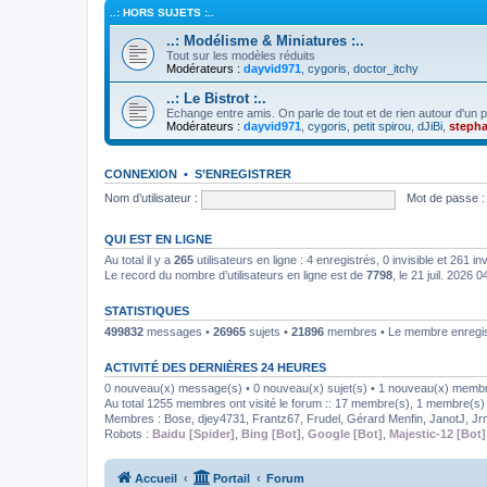
..: HORS SUJETS :..
..: Modélisme & Miniatures :..
Tout sur les modèles réduits
Modérateurs :
dayvid971
,
cygoris
,
doctor_itchy
..: Le Bistrot :..
Echange entre amis. On parle de tout et de rien autour d'un po
Modérateurs :
dayvid971
,
cygoris
,
petit spirou
,
dJiBi
,
steph
CONNEXION
•
S’ENREGISTRER
Nom d’utilisateur :
Mot de passe :
QUI EST EN LIGNE
Au total il y a
265
utilisateurs en ligne : 4 enregistrés, 0 invisible et 261 i
Le record du nombre d’utilisateurs en ligne est de
7798
, le 21 juil. 2026 0
STATISTIQUES
499832
messages •
26965
sujets •
21896
membres • Le membre enregist
ACTIVITÉ DES DERNIÈRES 24 HEURES
0 nouveau(x) message(s) • 0 nouveau(x) sujet(s) • 1 nouveau(x) memb
Au total 1255 membres ont visité le forum :: 17 membre(s), 1 membre(s) i
Membres :
Bose
,
djey4731
,
Frantz67
,
Frudel
,
Gérard Menfin
,
JanotJ
,
J
Robots :
Baidu [Spider]
,
Bing [Bot]
,
Google [Bot]
,
Majestic-12 [Bot]
Accueil
Portail
Forum