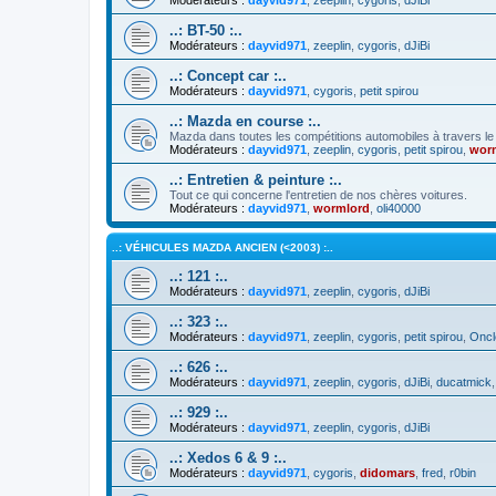
..: BT-50 :..
Modérateurs :
dayvid971
,
zeeplin
,
cygoris
,
dJiBi
..: Concept car :..
Modérateurs :
dayvid971
,
cygoris
,
petit spirou
..: Mazda en course :..
Mazda dans toutes les compétitions automobiles à travers l
Modérateurs :
dayvid971
,
zeeplin
,
cygoris
,
petit spirou
,
wor
..: Entretien & peinture :..
Tout ce qui concerne l'entretien de nos chères voitures.
Modérateurs :
dayvid971
,
wormlord
,
oli40000
..: VÉHICULES MAZDA ANCIEN (<2003) :..
..: 121 :..
Modérateurs :
dayvid971
,
zeeplin
,
cygoris
,
dJiBi
..: 323 :..
Modérateurs :
dayvid971
,
zeeplin
,
cygoris
,
petit spirou
,
Oncl
..: 626 :..
Modérateurs :
dayvid971
,
zeeplin
,
cygoris
,
dJiBi
,
ducatmick
..: 929 :..
Modérateurs :
dayvid971
,
zeeplin
,
cygoris
,
dJiBi
..: Xedos 6 & 9 :..
Modérateurs :
dayvid971
,
cygoris
,
didomars
,
fred
,
r0bin