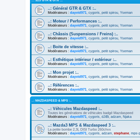
..: 323 GTR & GTX :..
..: Général GTR & GTX :..
Modérateurs :
dayvid971
,
cygoris
,
petit spirou
,
Yseman
..: Moteur / Performances :..
Modérateurs :
dayvid971
,
cygoris
,
petit spirou
,
Yseman
..: Châssis (Suspensions / Freins) :..
Modérateurs :
dayvid971
,
cygoris
,
petit spirou
,
Yseman
..: Boite de vitesse :..
Modérateurs :
dayvid971
,
cygoris
,
petit spirou
,
Yseman
..: Esthétique intérieur / extérieur :..
Modérateurs :
dayvid971
,
cygoris
,
petit spirou
,
Yseman
..: Mon projet :..
Modérateurs :
dayvid971
,
cygoris
,
petit spirou
,
Yseman
..: Références :..
Modérateurs :
dayvid971
,
cygoris
,
petit spirou
,
Yseman
..: MAZDASPEED & MPS :..
..: Véhicules Mazdaspeed :..
Toutes les générations de véhicules badgé Mazdaspeed
Modérateurs :
dayvid971
,
cygoris
,
dJiBi
,
adzam
,
Njaka
..: Mazda3 MPS & Mazdaspeed 3 :..
La petite bombe 2,3L DISI Turbo 260chvx
Modérateurs :
dayvid971
,
cygoris
,
adzam
,
stephane
,
mps-p