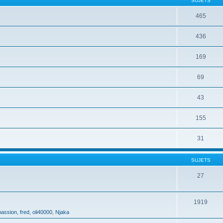
SUJETS
465
436
169
69
43
155
31
SUJETS
27
1919
assion
,
fred
,
oli40000
,
Njaka