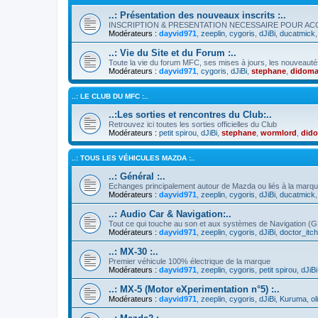
..: Présentation des nouveaux inscrits :..
INSCRIPTION & PRESENTATION NECESSAIRE POUR A
Modérateurs :
dayvid971
,
zeeplin
,
cygoris
,
dJiBi
,
ducatmick
..: Vie du Site et du Forum :..
Toute la vie du forum MFC, ses mises à jours, les nouveauté
Modérateurs :
dayvid971
,
cygoris
,
dJiBi
,
stephane
,
didoma
..: LE CLUB DU MFC :..
..:Les sorties et rencontres du Club:..
Retrouvez ici toutes les sorties officielles du Club
Modérateurs :
petit spirou
,
dJiBi
,
stephane
,
wormlord
,
did
..: TOUS LES VÉHICULES MAZDA :..
..: Général :..
Echanges principalement autour de Mazda ou liés à la marq
Modérateurs :
dayvid971
,
zeeplin
,
cygoris
,
dJiBi
,
ducatmick
..: Audio Car & Navigation:..
Tout ce qui touche au son et aux systèmes de Navigation (
Modérateurs :
dayvid971
,
zeeplin
,
cygoris
,
dJiBi
,
doctor_itc
..: MX-30 :..
Premier véhicule 100% électrique de la marque
Modérateurs :
dayvid971
,
zeeplin
,
cygoris
,
petit spirou
,
dJiBi
..: MX-5 (Motor eXperimentation n°5) :..
Modérateurs :
dayvid971
,
zeeplin
,
cygoris
,
dJiBi
,
Kuruma
,
ol