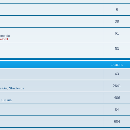
6
38
61
e monde
mlord
53
SUJETS
43
2641
e Gui
,
Stradivirus
406
,
Kuruma
84
604