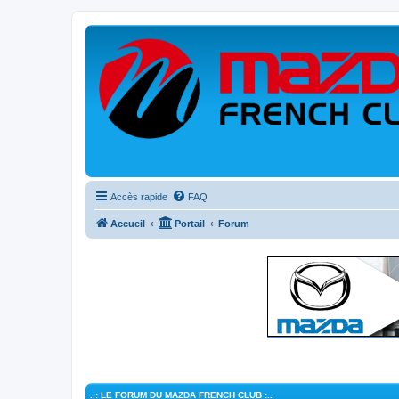
Accès rapide
FAQ
Accueil
Portail
Forum
..: LE FORUM DU MAZDA FRENCH CLUB :..