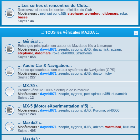
..:Les sorties et rencontres du Club:..
Retrouvez ici toutes les sorties officielles du Club
Modérateurs :
petit spirou
,
dJiBi
,
stephane
,
wormlord
,
didomars
,
roka
,
basse
Sujets :
44
..: TOUS les Véhicules MAZDA :..
..: Général :..
Echanges principalement autour de Mazda ou liés à la marque
Modérateurs :
dayvid971
,
zeeplin
,
cygoris
,
dJiBi
,
ducatmick
,
adzam
,
stephane
,
didomars
,
roka
,
oli40000
,
Stradivirus
Sujets :
858
..: Audio Car & Navigation:..
Tout ce qui touche au son et aux systèmes de Navigation (GPS)
Modérateurs :
dayvid971
,
zeeplin
,
cygoris
,
dJiBi
,
doctor_itchy
Sujets :
227
..: MX-30 :..
Premier véhicule 100% électrique de la marque
Modérateurs :
dayvid971
,
zeeplin
,
cygoris
,
petit spirou
,
dJiBi
,
ducatmick
Sujets :
12
..: MX-5 (Motor eXperimentation n°5) :..
Modérateurs :
dayvid971
,
zeeplin
,
cygoris
,
dJiBi
,
Kuruma
,
oli40000
Sujets :
248
..: Mazda2 :..
Modérateurs :
dayvid971
,
zeeplin
,
cygoris
,
dJiBi
,
adzam
,
wormlord
,
Kuruma
Sujets :
495
..: Mazda3 :..