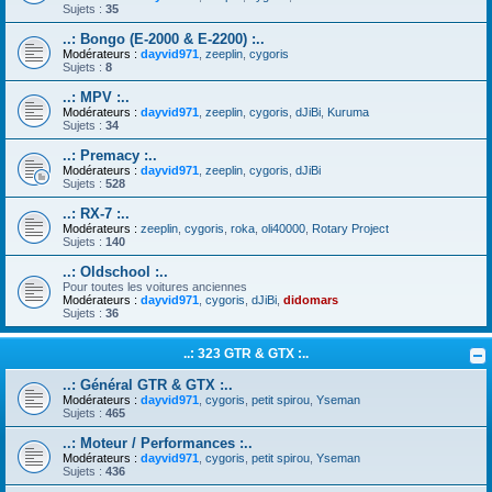
Sujets :
35
..: Bongo (E-2000 & E-2200) :..
Modérateurs :
dayvid971
,
zeeplin
,
cygoris
Sujets :
8
..: MPV :..
Modérateurs :
dayvid971
,
zeeplin
,
cygoris
,
dJiBi
,
Kuruma
Sujets :
34
..: Premacy :..
Modérateurs :
dayvid971
,
zeeplin
,
cygoris
,
dJiBi
Sujets :
528
..: RX-7 :..
Modérateurs :
zeeplin
,
cygoris
,
roka
,
oli40000
,
Rotary Project
Sujets :
140
..: Oldschool :..
Pour toutes les voitures anciennes
Modérateurs :
dayvid971
,
cygoris
,
dJiBi
,
didomars
Sujets :
36
..: 323 GTR & GTX :..
..: Général GTR & GTX :..
Modérateurs :
dayvid971
,
cygoris
,
petit spirou
,
Yseman
Sujets :
465
..: Moteur / Performances :..
Modérateurs :
dayvid971
,
cygoris
,
petit spirou
,
Yseman
Sujets :
436