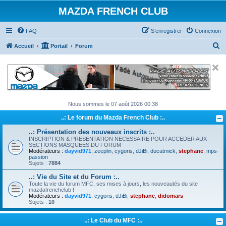
MAZDA FRENCH CLUB
FAQ
S’enregistrer
Connexion
R
Accueil
Portail
Forum
e
c
h
e
Nous sommes le 07 août 2026 00:38
r
..: Le forum du Mazda French Club :..
c
h
..: Présentation des nouveaux inscrits :..
INSCRIPTION & PRESENTATION NECESSAIRE POUR ACCEDER AUX
e
SECTIONS MASQUEES DU FORUM
Modérateurs :
dayvid971
,
zeeplin
,
cygoris
,
dJiBi
,
ducatmick
,
stephane
,
mps-
r
passion
Sujets :
7884
..: Vie du Site et du Forum :..
Toute la vie du forum MFC, ses mises à jours, les nouveautés du site
mazdafrenchclub !
Modérateurs :
dayvid971
,
cygoris
,
dJiBi
,
stephane
,
didomars
Sujets :
10
..: Le Club du MFC :..