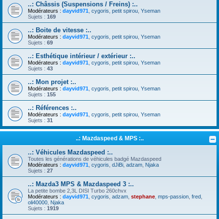
..: Châssis (Suspensions / Freins) :..
Modérateurs :
dayvid971
,
cygoris
,
petit spirou
,
Yseman
Sujets :
169
..: Boite de vitesse :..
Modérateurs :
dayvid971
,
cygoris
,
petit spirou
,
Yseman
Sujets :
69
..: Esthétique intérieur / extérieur :..
Modérateurs :
dayvid971
,
cygoris
,
petit spirou
,
Yseman
Sujets :
43
..: Mon projet :..
Modérateurs :
dayvid971
,
cygoris
,
petit spirou
,
Yseman
Sujets :
155
..: Références :..
Modérateurs :
dayvid971
,
cygoris
,
petit spirou
,
Yseman
Sujets :
31
..: Mazdaspeed & MPS :..
..: Véhicules Mazdaspeed :..
Toutes les générations de véhicules badgé Mazdaspeed
Modérateurs :
dayvid971
,
cygoris
,
dJiBi
,
adzam
,
Njaka
Sujets :
27
..: Mazda3 MPS & Mazdaspeed 3 :..
La petite bombe 2,3L DISI Turbo 260chvx
Modérateurs :
dayvid971
,
cygoris
,
adzam
,
stephane
,
mps-passion
,
fred
,
oli40000
,
Njaka
Sujets :
1919