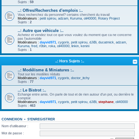
Sujets :
59
..: Offres/Recherches d'emplois :..
Vous recherchez du personnel? certains cherchent du travail
Modérateurs :
petit spirou
,
adzam
,
Kuruma
,
oli40000
,
Rotary Project
Sujets :
2
..: Autre que véhicule :..
Achetez et vendez tout ce que vous voulez du moment que ca ne concerne
pas l'automobile
Modérateurs :
dayvid971
,
cygoris
,
petit spirou
,
dJiBi
,
ducatmick
,
adzam
,
Kuruma
,
fred
,
r0bin
,
roka
,
oli40000
,
linkin
,
kenini
Sujets :
1
..: Hors Sujets :..
..: Modélisme & Miniatures :..
Tout sur les modèles réduits
Modérateurs :
dayvid971
,
cygoris
,
doctor_itchy
Sujets :
77
..: Le Bistrot :..
Echange entre amis. On parle de tout et de rien autour d'un pot, ou derrière le
comptoir.
Modérateurs :
dayvid971
,
cygoris
,
petit spirou
,
dJiBi
,
stephane
,
oli40000
Sujets :
463
CONNEXION
•
S’ENREGISTRER
Nom d’utilisateur :
Mot de passe :