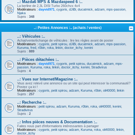
..: Mazda6 MPS & Mazdaspeed 6 :..
La berline de 2,3L DISI Turbo 260chvx 4x4
Modérateurs :
dayvid971
,
cygoris
,
dJiBi
,
ducatmick
,
adzam
,
mps-passion
,
Njaka
Sujets :
348
..: Petites Annonces :.. (achats / ventes)
..: Véhicules :..
Achat/vente/échange de véhicules : lire les règles avant de poster
Modérateurs :
cygoris
,
petit spirou
,
dJiBi
,
ducatmick
,
adzam
,
mps-passion
,
Kuruma
,
fred
,
r0bin
,
roka
,
linkin
,
doctor_itchy
,
kenini
Sujets :
889
..: Pièces détachées :..
Modérateurs :
dayvid971
,
cygoris
,
petit spirou
,
ducatmick
,
adzam
,
mps-
passion
,
Kuruma
,
roka
,
linkin
,
doctor_itchy
,
kenini
,
Stradivirus
Sujets :
4
..: Vues sur Internet/Magazine :..
Vous avez relevé une annonce ou un site qui peut interesser la communauté?
Postez ça ici !
Modérateurs :
cygoris
,
petit spirou
,
adzam
,
Kuruma
,
r0bin
,
oli40000
,
linkin
Sujets :
257
..: Recherche :..
Modérateurs :
petit spirou
,
adzam
,
Kuruma
,
r0bin
,
roka
,
oli40000
,
kenini
,
Stradivirus
Sujets :
2
..: Infos pièces neuves & Documentation :..
Faites nous part d'informations intéressantes à partager
Modérateurs :
cygoris
,
petit spirou
,
adzam
,
Kuruma
,
roka
,
oli40000
,
linkin
,
doctor_itchy