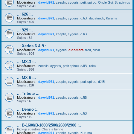
Modérateurs :
dayvid971
,
zeeplin
,
cygoris
,
petit spirou
,
Oncle Gui
,
Stradivirus
Sujets :
2641
..: 626 :..
Modérateurs :
dayvid971
,
zeeplin
,
cygoris
,
dJiBi
,
ducatmick
,
Kuruma
Sujets :
406
..: 929 :..
Modérateurs :
dayvid971
,
zeeplin
,
cygoris
,
dJiBi
Sujets :
84
..: Xedos 6 & 9 :..
Modérateurs :
dayvid971
,
cygoris
,
didomars
,
fred
,
r0bin
Sujets :
604
..: MX-3 :..
Modérateurs :
zeeplin
,
cygoris
,
petit spirou
,
dJiBi
,
roka
Sujets :
586
..: MX-6 :..
Modérateurs :
dayvid971
,
zeeplin
,
cygoris
,
petit spirou
,
dJiBi
Sujets :
116
..: Tribute :..
Modérateurs :
dayvid971
,
zeeplin
,
cygoris
,
dJiBi
Sujets :
4
..: Demio :..
Modérateurs :
dayvid971
,
zeeplin
,
cygoris
,
dJiBi
Sujets :
19
..: B-1600/B-1800/2500/2600/2900 :..
Pickup et autres Chars à benne
Modérateurs :
dayvid971
,
zeeplin
,
cygoris
,
Kuruma