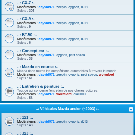
..: CX-7 :..
Modérateurs :
dayvid971
,
zeeplin
,
cygoris
,
dJiBi
Sujets :
305
..: CX-9 :..
Modérateurs :
dayvid971
,
zeeplin
,
cygoris
,
dJiBi
Sujets :
9
..: BT-50 :..
Modérateurs :
dayvid971
,
zeeplin
,
cygoris
,
dJiBi
Sujets :
6
..: Concept car :..
Modérateurs :
dayvid971
,
cygoris
,
petit spirou
Sujets :
38
..: Mazda en course :..
Mazda dans toutes les compétitions automobiles à travers le monde
Modérateurs :
dayvid971
,
zeeplin
,
cygoris
,
petit spirou
,
wormlord
Sujets :
61
..: Entretien & peinture :..
Tout ce qui concerne l'entretien de nos chères voitures.
Modérateurs :
dayvid971
,
wormlord
,
oli40000
Sujets :
53
..: Véhicules Mazda ancien (<2003) :..
..: 121 :..
Modérateurs :
dayvid971
,
zeeplin
,
cygoris
,
dJiBi
Sujets :
43
..: 323 :..