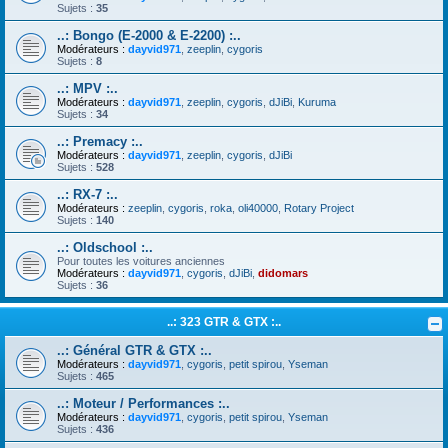
Sujets :
35
..: Bongo (E-2000 & E-2200) :..
Modérateurs :
dayvid971
,
zeeplin
,
cygoris
Sujets :
8
..: MPV :..
Modérateurs :
dayvid971
,
zeeplin
,
cygoris
,
dJiBi
,
Kuruma
Sujets :
34
..: Premacy :..
Modérateurs :
dayvid971
,
zeeplin
,
cygoris
,
dJiBi
Sujets :
528
..: RX-7 :..
Modérateurs :
zeeplin
,
cygoris
,
roka
,
oli40000
,
Rotary Project
Sujets :
140
..: Oldschool :..
Pour toutes les voitures anciennes
Modérateurs :
dayvid971
,
cygoris
,
dJiBi
,
didomars
Sujets :
36
..: 323 GTR & GTX :..
..: Général GTR & GTX :..
Modérateurs :
dayvid971
,
cygoris
,
petit spirou
,
Yseman
Sujets :
465
..: Moteur / Performances :..
Modérateurs :
dayvid971
,
cygoris
,
petit spirou
,
Yseman
Sujets :
436