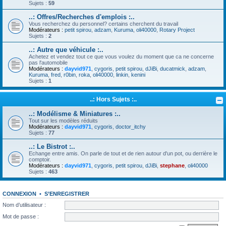
Sujets :
59
..: Offres/Recherches d'emplois :..
Vous recherchez du personnel? certains cherchent du travail
Modérateurs :
petit spirou
,
adzam
,
Kuruma
,
oli40000
,
Rotary Project
Sujets :
2
..: Autre que véhicule :..
Achetez et vendez tout ce que vous voulez du moment que ca ne concerne
pas l'automobile
Modérateurs :
dayvid971
,
cygoris
,
petit spirou
,
dJiBi
,
ducatmick
,
adzam
,
Kuruma
,
fred
,
r0bin
,
roka
,
oli40000
,
linkin
,
kenini
Sujets :
1
..: Hors Sujets :..
..: Modélisme & Miniatures :..
Tout sur les modèles réduits
Modérateurs :
dayvid971
,
cygoris
,
doctor_itchy
Sujets :
77
..: Le Bistrot :..
Echange entre amis. On parle de tout et de rien autour d'un pot, ou derrière le
comptoir.
Modérateurs :
dayvid971
,
cygoris
,
petit spirou
,
dJiBi
,
stephane
,
oli40000
Sujets :
463
CONNEXION
•
S’ENREGISTRER
Nom d’utilisateur :
Mot de passe :