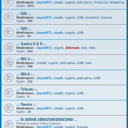
Modérateurs :
dayvid971
,
zeeplin
,
cygoris
,
petit spirou
,
Oncle Gui
,
Stradivirus
Sujets :
2641
..: 626 :..
Modérateurs :
dayvid971
,
zeeplin
,
cygoris
,
dJiBi
,
ducatmick
,
Kuruma
Sujets :
406
..: 929 :..
Modérateurs :
dayvid971
,
zeeplin
,
cygoris
,
dJiBi
Sujets :
84
..: Xedos 6 & 9 :..
Modérateurs :
dayvid971
,
cygoris
,
didomars
,
fred
,
r0bin
Sujets :
604
..: MX-3 :..
Modérateurs :
zeeplin
,
cygoris
,
petit spirou
,
dJiBi
,
roka
Sujets :
586
..: MX-6 :..
Modérateurs :
dayvid971
,
zeeplin
,
cygoris
,
petit spirou
,
dJiBi
Sujets :
116
..: Tribute :..
Modérateurs :
dayvid971
,
zeeplin
,
cygoris
,
dJiBi
Sujets :
4
..: Demio :..
Modérateurs :
dayvid971
,
zeeplin
,
cygoris
,
dJiBi
Sujets :
19
..: B-1600/B-1800/2500/2600/2900 :..
Pickup et autres Chars à benne
Modérateurs :
dayvid971
,
zeeplin
,
cygoris
,
Kuruma