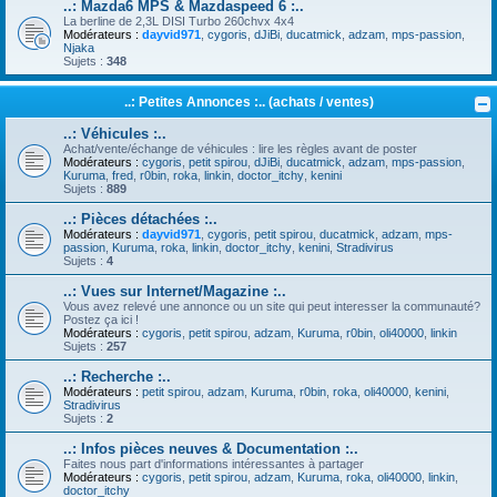
..: Mazda6 MPS & Mazdaspeed 6 :..
La berline de 2,3L DISI Turbo 260chvx 4x4
Modérateurs :
dayvid971
,
cygoris
,
dJiBi
,
ducatmick
,
adzam
,
mps-passion
,
Njaka
Sujets :
348
..: Petites Annonces :.. (achats / ventes)
..: Véhicules :..
Achat/vente/échange de véhicules : lire les règles avant de poster
Modérateurs :
cygoris
,
petit spirou
,
dJiBi
,
ducatmick
,
adzam
,
mps-passion
,
Kuruma
,
fred
,
r0bin
,
roka
,
linkin
,
doctor_itchy
,
kenini
Sujets :
889
..: Pièces détachées :..
Modérateurs :
dayvid971
,
cygoris
,
petit spirou
,
ducatmick
,
adzam
,
mps-
passion
,
Kuruma
,
roka
,
linkin
,
doctor_itchy
,
kenini
,
Stradivirus
Sujets :
4
..: Vues sur Internet/Magazine :..
Vous avez relevé une annonce ou un site qui peut interesser la communauté?
Postez ça ici !
Modérateurs :
cygoris
,
petit spirou
,
adzam
,
Kuruma
,
r0bin
,
oli40000
,
linkin
Sujets :
257
..: Recherche :..
Modérateurs :
petit spirou
,
adzam
,
Kuruma
,
r0bin
,
roka
,
oli40000
,
kenini
,
Stradivirus
Sujets :
2
..: Infos pièces neuves & Documentation :..
Faites nous part d'informations intéressantes à partager
Modérateurs :
cygoris
,
petit spirou
,
adzam
,
Kuruma
,
roka
,
oli40000
,
linkin
,
doctor_itchy