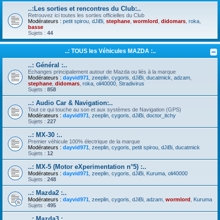
..:Les sorties et rencontres du Club:..
Retrouvez ici toutes les sorties officielles du Club
Modérateurs :
petit spirou
,
dJiBi
,
stephane
,
wormlord
,
didomars
,
roka
,
basse
Sujets :
44
..: TOUS les Véhicules MAZDA :..
..: Général :..
Echanges principalement autour de Mazda ou liés à la marque
Modérateurs :
dayvid971
,
zeeplin
,
cygoris
,
dJiBi
,
ducatmick
,
adzam
,
stephane
,
didomars
,
roka
,
oli40000
,
Stradivirus
Sujets :
858
..: Audio Car & Navigation:..
Tout ce qui touche au son et aux systèmes de Navigation (GPS)
Modérateurs :
dayvid971
,
zeeplin
,
cygoris
,
dJiBi
,
doctor_itchy
Sujets :
227
..: MX-30 :..
Premier véhicule 100% électrique de la marque
Modérateurs :
dayvid971
,
zeeplin
,
cygoris
,
petit spirou
,
dJiBi
,
ducatmick
Sujets :
12
..: MX-5 (Motor eXperimentation n°5) :..
Modérateurs :
dayvid971
,
zeeplin
,
cygoris
,
dJiBi
,
Kuruma
,
oli40000
Sujets :
248
..: Mazda2 :..
Modérateurs :
dayvid971
,
zeeplin
,
cygoris
,
dJiBi
,
adzam
,
wormlord
,
Kuruma
Sujets :
495
..: Mazda3 :..