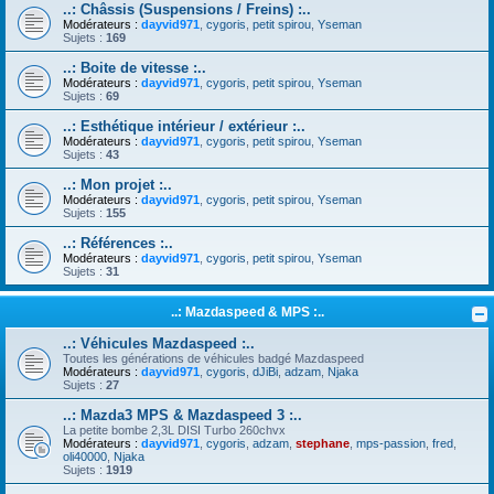
..: Châssis (Suspensions / Freins) :..
Modérateurs :
dayvid971
,
cygoris
,
petit spirou
,
Yseman
Sujets :
169
..: Boite de vitesse :..
Modérateurs :
dayvid971
,
cygoris
,
petit spirou
,
Yseman
Sujets :
69
..: Esthétique intérieur / extérieur :..
Modérateurs :
dayvid971
,
cygoris
,
petit spirou
,
Yseman
Sujets :
43
..: Mon projet :..
Modérateurs :
dayvid971
,
cygoris
,
petit spirou
,
Yseman
Sujets :
155
..: Références :..
Modérateurs :
dayvid971
,
cygoris
,
petit spirou
,
Yseman
Sujets :
31
..: Mazdaspeed & MPS :..
..: Véhicules Mazdaspeed :..
Toutes les générations de véhicules badgé Mazdaspeed
Modérateurs :
dayvid971
,
cygoris
,
dJiBi
,
adzam
,
Njaka
Sujets :
27
..: Mazda3 MPS & Mazdaspeed 3 :..
La petite bombe 2,3L DISI Turbo 260chvx
Modérateurs :
dayvid971
,
cygoris
,
adzam
,
stephane
,
mps-passion
,
fred
,
oli40000
,
Njaka
Sujets :
1919