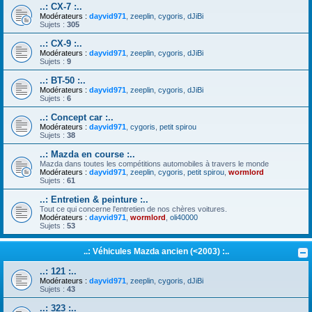
..: CX-7 :..
Modérateurs :
dayvid971
,
zeeplin
,
cygoris
,
dJiBi
Sujets :
305
..: CX-9 :..
Modérateurs :
dayvid971
,
zeeplin
,
cygoris
,
dJiBi
Sujets :
9
..: BT-50 :..
Modérateurs :
dayvid971
,
zeeplin
,
cygoris
,
dJiBi
Sujets :
6
..: Concept car :..
Modérateurs :
dayvid971
,
cygoris
,
petit spirou
Sujets :
38
..: Mazda en course :..
Mazda dans toutes les compétitions automobiles à travers le monde
Modérateurs :
dayvid971
,
zeeplin
,
cygoris
,
petit spirou
,
wormlord
Sujets :
61
..: Entretien & peinture :..
Tout ce qui concerne l'entretien de nos chères voitures.
Modérateurs :
dayvid971
,
wormlord
,
oli40000
Sujets :
53
..: Véhicules Mazda ancien (<2003) :..
..: 121 :..
Modérateurs :
dayvid971
,
zeeplin
,
cygoris
,
dJiBi
Sujets :
43
..: 323 :..