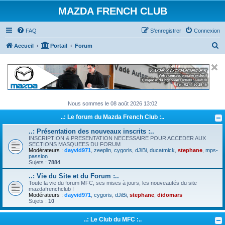
MAZDA FRENCH CLUB
FAQ
S’enregistrer
Connexion
R
Accueil
Portail
Forum
e
c
h
e
Nous sommes le 08 août 2026 13:02
r
..: Le forum du Mazda French Club :..
c
h
..: Présentation des nouveaux inscrits :..
INSCRIPTION & PRESENTATION NECESSAIRE POUR ACCEDER AUX
e
SECTIONS MASQUEES DU FORUM
Modérateurs :
dayvid971
,
zeeplin
,
cygoris
,
dJiBi
,
ducatmick
,
stephane
,
mps-
r
passion
Sujets :
7884
..: Vie du Site et du Forum :..
Toute la vie du forum MFC, ses mises à jours, les nouveautés du site
mazdafrenchclub !
Modérateurs :
dayvid971
,
cygoris
,
dJiBi
,
stephane
,
didomars
Sujets :
10
..: Le Club du MFC :..