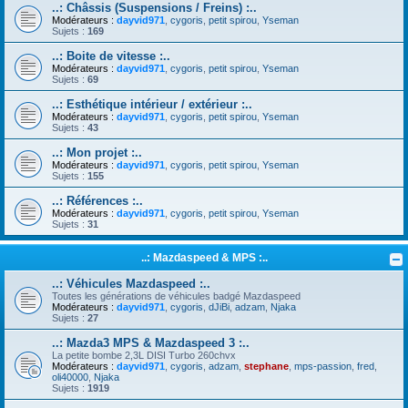
..: Châssis (Suspensions / Freins) :..
Modérateurs :
dayvid971
,
cygoris
,
petit spirou
,
Yseman
Sujets :
169
..: Boite de vitesse :..
Modérateurs :
dayvid971
,
cygoris
,
petit spirou
,
Yseman
Sujets :
69
..: Esthétique intérieur / extérieur :..
Modérateurs :
dayvid971
,
cygoris
,
petit spirou
,
Yseman
Sujets :
43
..: Mon projet :..
Modérateurs :
dayvid971
,
cygoris
,
petit spirou
,
Yseman
Sujets :
155
..: Références :..
Modérateurs :
dayvid971
,
cygoris
,
petit spirou
,
Yseman
Sujets :
31
..: Mazdaspeed & MPS :..
..: Véhicules Mazdaspeed :..
Toutes les générations de véhicules badgé Mazdaspeed
Modérateurs :
dayvid971
,
cygoris
,
dJiBi
,
adzam
,
Njaka
Sujets :
27
..: Mazda3 MPS & Mazdaspeed 3 :..
La petite bombe 2,3L DISI Turbo 260chvx
Modérateurs :
dayvid971
,
cygoris
,
adzam
,
stephane
,
mps-passion
,
fred
,
oli40000
,
Njaka
Sujets :
1919