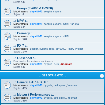
Sujets :
35
..: Bongo (E-2000 & E-2200) :..
Modérateurs :
dayvid971
,
zeeplin
,
cygoris
Sujets :
8
..: MPV :..
Modérateurs :
dayvid971
,
zeeplin
,
cygoris
,
dJiBi
,
Kuruma
Sujets :
34
..: Premacy :..
Modérateurs :
dayvid971
,
zeeplin
,
cygoris
,
dJiBi
Sujets :
528
..: RX-7 :..
Modérateurs :
zeeplin
,
cygoris
,
roka
,
oli40000
,
Rotary Project
Sujets :
140
..: Oldschool :..
Pour toutes les voitures anciennes
Modérateurs :
dayvid971
,
cygoris
,
dJiBi
,
didomars
Sujets :
36
..: 323 GTR & GTX :..
..: Général GTR & GTX :..
Modérateurs :
dayvid971
,
cygoris
,
petit spirou
,
Yseman
Sujets :
465
..: Moteur / Performances :..
Modérateurs :
dayvid971
,
cygoris
,
petit spirou
,
Yseman
Sujets :
436