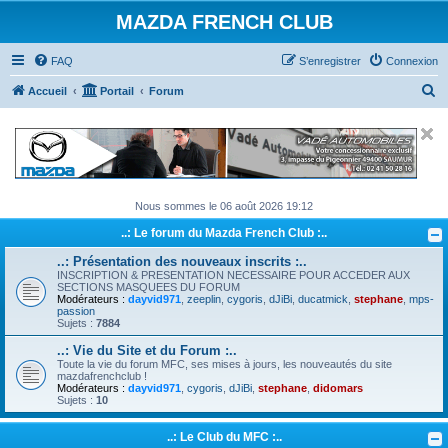
MAZDA FRENCH CLUB
FAQ
S’enregistrer
Connexion
R
Accueil
Portail
Forum
e
c
h
e
Nous sommes le 06 août 2026 19:12
r
..: Le forum du Mazda French Club :..
c
h
..: Présentation des nouveaux inscrits :..
INSCRIPTION & PRESENTATION NECESSAIRE POUR ACCEDER AUX
e
SECTIONS MASQUEES DU FORUM
Modérateurs :
dayvid971
,
zeeplin
,
cygoris
,
dJiBi
,
ducatmick
,
stephane
,
mps-
r
passion
Sujets :
7884
..: Vie du Site et du Forum :..
Toute la vie du forum MFC, ses mises à jours, les nouveautés du site
mazdafrenchclub !
Modérateurs :
dayvid971
,
cygoris
,
dJiBi
,
stephane
,
didomars
Sujets :
10
..: Le Club du MFC :..