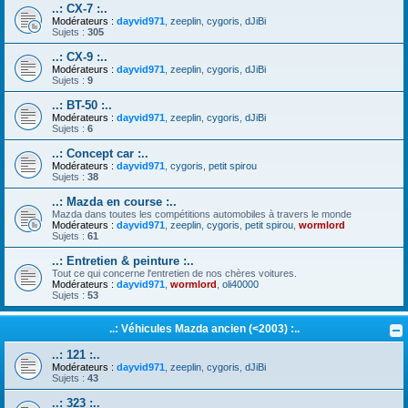
..: CX-7 :..
Modérateurs :
dayvid971
,
zeeplin
,
cygoris
,
dJiBi
Sujets :
305
..: CX-9 :..
Modérateurs :
dayvid971
,
zeeplin
,
cygoris
,
dJiBi
Sujets :
9
..: BT-50 :..
Modérateurs :
dayvid971
,
zeeplin
,
cygoris
,
dJiBi
Sujets :
6
..: Concept car :..
Modérateurs :
dayvid971
,
cygoris
,
petit spirou
Sujets :
38
..: Mazda en course :..
Mazda dans toutes les compétitions automobiles à travers le monde
Modérateurs :
dayvid971
,
zeeplin
,
cygoris
,
petit spirou
,
wormlord
Sujets :
61
..: Entretien & peinture :..
Tout ce qui concerne l'entretien de nos chères voitures.
Modérateurs :
dayvid971
,
wormlord
,
oli40000
Sujets :
53
..: Véhicules Mazda ancien (<2003) :..
..: 121 :..
Modérateurs :
dayvid971
,
zeeplin
,
cygoris
,
dJiBi
Sujets :
43
..: 323 :..