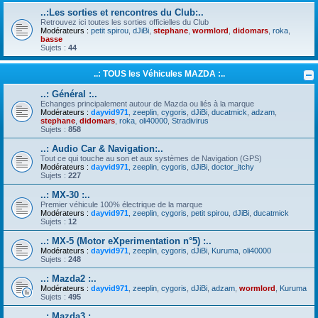
..:Les sorties et rencontres du Club:..
Retrouvez ici toutes les sorties officielles du Club
Modérateurs :
petit spirou
,
dJiBi
,
stephane
,
wormlord
,
didomars
,
roka
,
basse
Sujets :
44
..: TOUS les Véhicules MAZDA :..
..: Général :..
Echanges principalement autour de Mazda ou liés à la marque
Modérateurs :
dayvid971
,
zeeplin
,
cygoris
,
dJiBi
,
ducatmick
,
adzam
,
stephane
,
didomars
,
roka
,
oli40000
,
Stradivirus
Sujets :
858
..: Audio Car & Navigation:..
Tout ce qui touche au son et aux systèmes de Navigation (GPS)
Modérateurs :
dayvid971
,
zeeplin
,
cygoris
,
dJiBi
,
doctor_itchy
Sujets :
227
..: MX-30 :..
Premier véhicule 100% électrique de la marque
Modérateurs :
dayvid971
,
zeeplin
,
cygoris
,
petit spirou
,
dJiBi
,
ducatmick
Sujets :
12
..: MX-5 (Motor eXperimentation n°5) :..
Modérateurs :
dayvid971
,
zeeplin
,
cygoris
,
dJiBi
,
Kuruma
,
oli40000
Sujets :
248
..: Mazda2 :..
Modérateurs :
dayvid971
,
zeeplin
,
cygoris
,
dJiBi
,
adzam
,
wormlord
,
Kuruma
Sujets :
495
..: Mazda3 :..