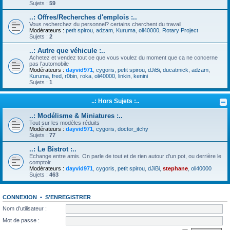
Sujets :
59
..: Offres/Recherches d'emplois :..
Vous recherchez du personnel? certains cherchent du travail
Modérateurs :
petit spirou
,
adzam
,
Kuruma
,
oli40000
,
Rotary Project
Sujets :
2
..: Autre que véhicule :..
Achetez et vendez tout ce que vous voulez du moment que ca ne concerne
pas l'automobile
Modérateurs :
dayvid971
,
cygoris
,
petit spirou
,
dJiBi
,
ducatmick
,
adzam
,
Kuruma
,
fred
,
r0bin
,
roka
,
oli40000
,
linkin
,
kenini
Sujets :
1
..: Hors Sujets :..
..: Modélisme & Miniatures :..
Tout sur les modèles réduits
Modérateurs :
dayvid971
,
cygoris
,
doctor_itchy
Sujets :
77
..: Le Bistrot :..
Echange entre amis. On parle de tout et de rien autour d'un pot, ou derrière le
comptoir.
Modérateurs :
dayvid971
,
cygoris
,
petit spirou
,
dJiBi
,
stephane
,
oli40000
Sujets :
463
CONNEXION
•
S’ENREGISTRER
Nom d’utilisateur :
Mot de passe :