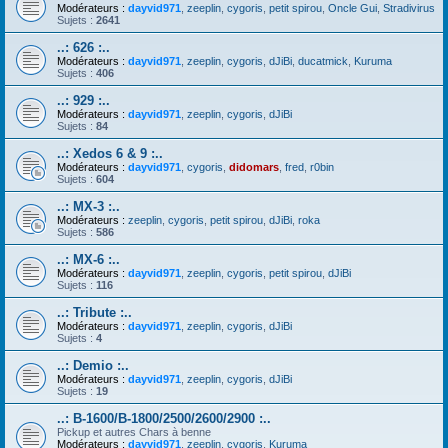
Modérateurs :
dayvid971
,
zeeplin
,
cygoris
,
petit spirou
,
Oncle Gui
,
Stradivirus
Sujets :
2641
..: 626 :..
Modérateurs :
dayvid971
,
zeeplin
,
cygoris
,
dJiBi
,
ducatmick
,
Kuruma
Sujets :
406
..: 929 :..
Modérateurs :
dayvid971
,
zeeplin
,
cygoris
,
dJiBi
Sujets :
84
..: Xedos 6 & 9 :..
Modérateurs :
dayvid971
,
cygoris
,
didomars
,
fred
,
r0bin
Sujets :
604
..: MX-3 :..
Modérateurs :
zeeplin
,
cygoris
,
petit spirou
,
dJiBi
,
roka
Sujets :
586
..: MX-6 :..
Modérateurs :
dayvid971
,
zeeplin
,
cygoris
,
petit spirou
,
dJiBi
Sujets :
116
..: Tribute :..
Modérateurs :
dayvid971
,
zeeplin
,
cygoris
,
dJiBi
Sujets :
4
..: Demio :..
Modérateurs :
dayvid971
,
zeeplin
,
cygoris
,
dJiBi
Sujets :
19
..: B-1600/B-1800/2500/2600/2900 :..
Pickup et autres Chars à benne
Modérateurs :
dayvid971
,
zeeplin
,
cygoris
,
Kuruma