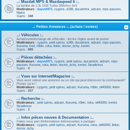
..: Mazda6 MPS & Mazdaspeed 6 :..
La berline de 2,3L DISI Turbo 260chvx 4x4
Modérateurs :
dayvid971
,
cygoris
,
dJiBi
,
ducatmick
,
adzam
,
mps-passion
,
Njaka
Sujets :
348
..: Petites Annonces :.. (achats / ventes)
..: Véhicules :..
Achat/vente/échange de véhicules : lire les règles avant de poster
Modérateurs :
cygoris
,
petit spirou
,
dJiBi
,
ducatmick
,
adzam
,
mps-passion
,
Kuruma
,
fred
,
r0bin
,
roka
,
linkin
,
doctor_itchy
,
kenini
Sujets :
889
..: Pièces détachées :..
Modérateurs :
dayvid971
,
cygoris
,
petit spirou
,
ducatmick
,
adzam
,
mps-
passion
,
Kuruma
,
roka
,
linkin
,
doctor_itchy
,
kenini
,
Stradivirus
Sujets :
4
..: Vues sur Internet/Magazine :..
Vous avez relevé une annonce ou un site qui peut interesser la communauté?
Postez ça ici !
Modérateurs :
cygoris
,
petit spirou
,
adzam
,
Kuruma
,
r0bin
,
oli40000
,
linkin
Sujets :
257
..: Recherche :..
Modérateurs :
petit spirou
,
adzam
,
Kuruma
,
r0bin
,
roka
,
oli40000
,
kenini
,
Stradivirus
Sujets :
2
..: Infos pièces neuves & Documentation :..
Faites nous part d'informations intéressantes à partager
Modérateurs :
cygoris
,
petit spirou
,
adzam
,
Kuruma
,
roka
,
oli40000
,
linkin
,
doctor_itchy