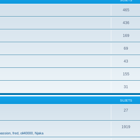
SUJETS
465
436
169
69
43
155
31
SUJETS
27
1919
assion
,
fred
,
oli40000
,
Njaka