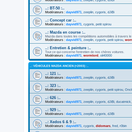
..: BT-50 :..
Modérateurs :
dayvid971
,
zeeplin
,
cygoris
,
dJiBi
..: Concept car :..
Modérateurs :
dayvid971
,
cygoris
,
petit spirou
..: Mazda en course :..
Mazda dans toutes les compétitions automobiles à travers l
Modérateurs :
dayvid971
,
zeeplin
,
cygoris
,
petit spirou
,
wor
..: Entretien & peinture :..
Tout ce qui concerne l'entretien de nos chères voitures.
Modérateurs :
dayvid971
,
wormlord
,
oli40000
..: VÉHICULES MAZDA ANCIEN (<2003) :..
..: 121 :..
Modérateurs :
dayvid971
,
zeeplin
,
cygoris
,
dJiBi
..: 323 :..
Modérateurs :
dayvid971
,
zeeplin
,
cygoris
,
petit spirou
,
Oncl
..: 626 :..
Modérateurs :
dayvid971
,
zeeplin
,
cygoris
,
dJiBi
,
ducatmick
..: 929 :..
Modérateurs :
dayvid971
,
zeeplin
,
cygoris
,
dJiBi
..: Xedos 6 & 9 :..
Modérateurs :
dayvid971
,
cygoris
,
didomars
,
fred
,
r0bin