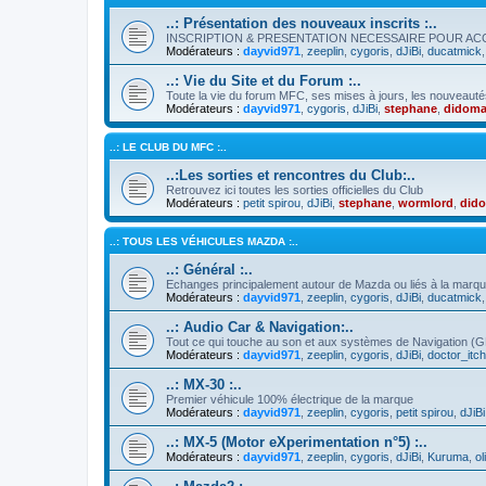
..: Présentation des nouveaux inscrits :..
INSCRIPTION & PRESENTATION NECESSAIRE POUR A
Modérateurs :
dayvid971
,
zeeplin
,
cygoris
,
dJiBi
,
ducatmick
..: Vie du Site et du Forum :..
Toute la vie du forum MFC, ses mises à jours, les nouveauté
Modérateurs :
dayvid971
,
cygoris
,
dJiBi
,
stephane
,
didoma
..: LE CLUB DU MFC :..
..:Les sorties et rencontres du Club:..
Retrouvez ici toutes les sorties officielles du Club
Modérateurs :
petit spirou
,
dJiBi
,
stephane
,
wormlord
,
did
..: TOUS LES VÉHICULES MAZDA :..
..: Général :..
Echanges principalement autour de Mazda ou liés à la marq
Modérateurs :
dayvid971
,
zeeplin
,
cygoris
,
dJiBi
,
ducatmick
..: Audio Car & Navigation:..
Tout ce qui touche au son et aux systèmes de Navigation (
Modérateurs :
dayvid971
,
zeeplin
,
cygoris
,
dJiBi
,
doctor_itc
..: MX-30 :..
Premier véhicule 100% électrique de la marque
Modérateurs :
dayvid971
,
zeeplin
,
cygoris
,
petit spirou
,
dJiBi
..: MX-5 (Motor eXperimentation n°5) :..
Modérateurs :
dayvid971
,
zeeplin
,
cygoris
,
dJiBi
,
Kuruma
,
ol