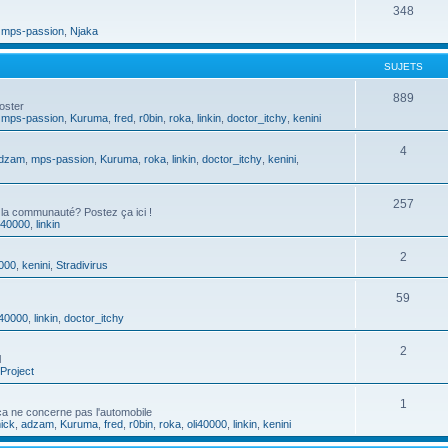
348
,
mps-passion
,
Njaka
SUJETS
889
oster
,
mps-passion
,
Kuruma
,
fred
,
r0bin
,
roka
,
linkin
,
doctor_itchy
,
kenini
4
dzam
,
mps-passion
,
Kuruma
,
roka
,
linkin
,
doctor_itchy
,
kenini
,
257
 la communauté? Postez ça ici !
i40000
,
linkin
2
0000
,
kenini
,
Stradivirus
59
i40000
,
linkin
,
doctor_itchy
2
l
Project
1
a ne concerne pas l'automobile
ick
,
adzam
,
Kuruma
,
fred
,
r0bin
,
roka
,
oli40000
,
linkin
,
kenini