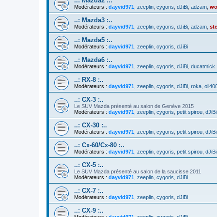
..: Mazda2 :..
Modérateurs :
dayvid971
,
zeeplin
,
cygoris
,
dJiBi
,
adzam
,
wo
..: Mazda3 :..
Modérateurs :
dayvid971
,
zeeplin
,
cygoris
,
dJiBi
,
adzam
,
st
..: Mazda5 :..
Modérateurs :
dayvid971
,
zeeplin
,
cygoris
,
dJiBi
..: Mazda6 :..
Modérateurs :
dayvid971
,
zeeplin
,
cygoris
,
dJiBi
,
ducatmick
..: RX-8 :..
Modérateurs :
dayvid971
,
zeeplin
,
cygoris
,
dJiBi
,
roka
,
oli40
..: CX-3 :..
Le SUV Mazda présenté au salon de Genève 2015
Modérateurs :
dayvid971
,
zeeplin
,
cygoris
,
petit spirou
,
dJiBi
..: CX-30 :..
Modérateurs :
dayvid971
,
zeeplin
,
cygoris
,
petit spirou
,
dJiBi
..: Cx-60/Cx-80 :..
Modérateurs :
dayvid971
,
zeeplin
,
cygoris
,
petit spirou
,
dJiBi
..: CX-5 :..
Le SUV Mazda présenté au salon de la saucisse 2011
Modérateurs :
dayvid971
,
zeeplin
,
cygoris
,
dJiBi
..: CX-7 :..
Modérateurs :
dayvid971
,
zeeplin
,
cygoris
,
dJiBi
..: CX-9 :..
Modérateurs :
dayvid971
,
zeeplin
,
cygoris
,
dJiBi