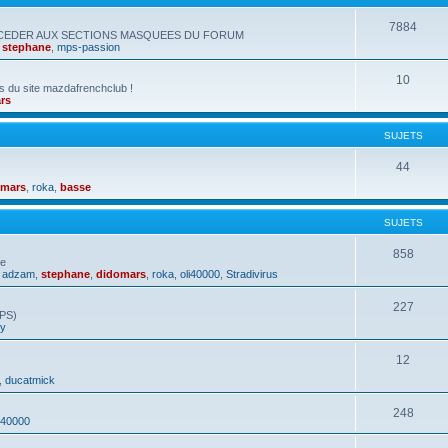
7884
CCEDER AUX SECTIONS MASQUEES DU FORUM
,
stephane
,
mps-passion
10
s du site mazdafrenchclub !
rs
SUJETS
44
omars
,
roka
,
basse
SUJETS
858
ue
,
adzam
,
stephane
,
didomars
,
roka
,
oli40000
,
Stradivirus
227
GPS)
hy
12
,
ducatmick
248
i40000