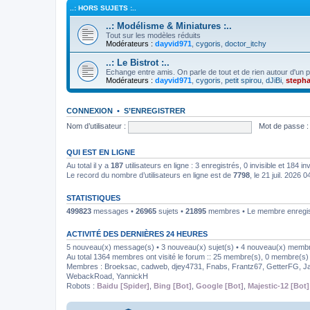
..: HORS SUJETS :..
..: Modélisme & Miniatures :..
Tout sur les modèles réduits
Modérateurs :
dayvid971
,
cygoris
,
doctor_itchy
..: Le Bistrot :..
Echange entre amis. On parle de tout et de rien autour d'un po
Modérateurs :
dayvid971
,
cygoris
,
petit spirou
,
dJiBi
,
steph
CONNEXION
•
S’ENREGISTRER
Nom d’utilisateur :
Mot de passe :
QUI EST EN LIGNE
Au total il y a
187
utilisateurs en ligne : 3 enregistrés, 0 invisible et 184 i
Le record du nombre d’utilisateurs en ligne est de
7798
, le 21 juil. 2026 0
STATISTIQUES
499823
messages •
26965
sujets •
21895
membres • Le membre enregist
ACTIVITÉ DES DERNIÈRES 24 HEURES
5 nouveau(x) message(s) • 3 nouveau(x) sujet(s) • 4 nouveau(x) memb
Au total 1364 membres ont visité le forum :: 25 membre(s), 0 membre(s) i
Membres :
Broeksac
,
cadweb
,
djey4731
,
Fnabs
,
Frantz67
,
GetterFG
,
J
WebackRoad
,
YannickH
Robots :
Baidu [Spider]
,
Bing [Bot]
,
Google [Bot]
,
Majestic-12 [Bot]