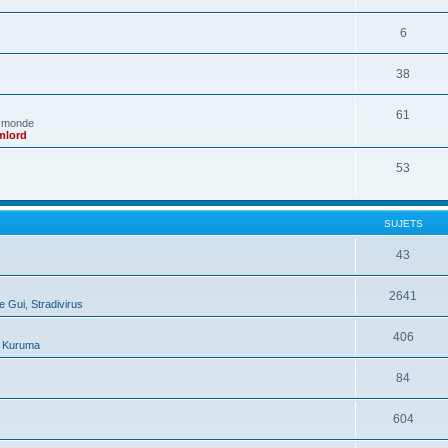
6
38
61
e monde
mlord
53
SUJETS
43
2641
e Gui
,
Stradivirus
406
,
Kuruma
84
604