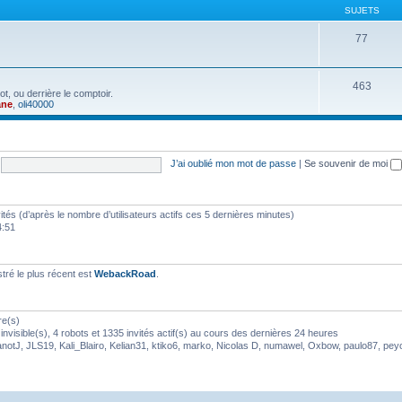
SUJETS
77
463
t, ou derrière le comptoir.
ane
,
oli40000
J’ai oublié mon mot de passe
|
Se souvenir de moi
nvités (d’après le nombre d’utilisateurs actifs ces 5 dernières minutes)
4:51
ré le plus récent est
WebackRoad
.
re(s)
nvisible(s), 4 robots et 1335 invités actif(s) au cours des dernières 24 heures
anotJ
,
JLS19
,
Kali_Blairo
,
Kelian31
,
ktiko6
,
marko
,
Nicolas D
,
numawel
,
Oxbow
,
paulo87
,
pey