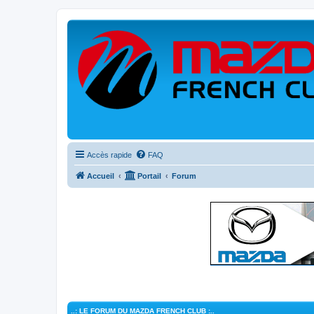
Accès rapide
FAQ
Accueil
Portail
Forum
..: LE FORUM DU MAZDA FRENCH CLUB :..