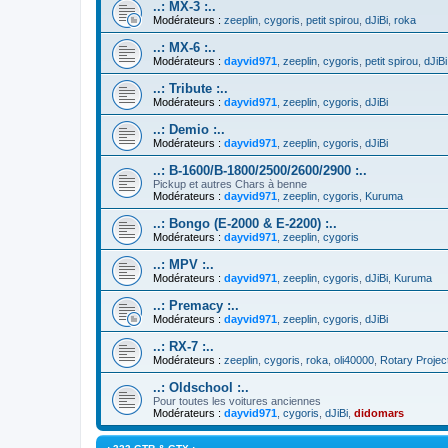
..: MX-3 :..
Modérateurs :
zeeplin
,
cygoris
,
petit spirou
,
dJiBi
,
roka
..: MX-6 :..
Modérateurs :
dayvid971
,
zeeplin
,
cygoris
,
petit spirou
,
dJiBi
..: Tribute :..
Modérateurs :
dayvid971
,
zeeplin
,
cygoris
,
dJiBi
..: Demio :..
Modérateurs :
dayvid971
,
zeeplin
,
cygoris
,
dJiBi
..: B-1600/B-1800/2500/2600/2900 :..
Pickup et autres Chars à benne
Modérateurs :
dayvid971
,
zeeplin
,
cygoris
,
Kuruma
..: Bongo (E-2000 & E-2200) :..
Modérateurs :
dayvid971
,
zeeplin
,
cygoris
..: MPV :..
Modérateurs :
dayvid971
,
zeeplin
,
cygoris
,
dJiBi
,
Kuruma
..: Premacy :..
Modérateurs :
dayvid971
,
zeeplin
,
cygoris
,
dJiBi
..: RX-7 :..
Modérateurs :
zeeplin
,
cygoris
,
roka
,
oli40000
,
Rotary Projec
..: Oldschool :..
Pour toutes les voitures anciennes
Modérateurs :
dayvid971
,
cygoris
,
dJiBi
,
didomars