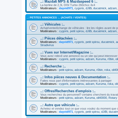
..: Mazda6 MPS & Mazdaspeed 6 :..
La berline de 2,3L DISI Turbo 260chvx 4x4
Modérateurs :
dayvid971
,
cygoris
,
dJiBi
,
ducatmick
,
adzam
..: PETITES ANNONCES :.. (ACHATS / VENTES)
..: Véhicules :..
Achat/vente/échange de véhicules : lire les règles avant de p
Modérateurs :
cygoris
,
petit spirou
,
dJiBi
,
ducatmick
,
adzam
..: Pièces détachées :..
Modérateurs :
dayvid971
,
cygoris
,
petit spirou
,
ducatmick
,
a
Stradivirus
..: Vues sur Internet/Magazine :..
Vous avez relevé une annonce ou un site qui peut interesser
Modérateurs :
cygoris
,
petit spirou
,
adzam
,
Kuruma
,
r0bin
,
ol
..: Recherche :..
Modérateurs :
petit spirou
,
adzam
,
Kuruma
,
r0bin
,
roka
,
oli4
..: Infos pièces neuves & Documentation :..
Faites nous part d'informations intéressantes à partager
Modérateurs :
cygoris
,
petit spirou
,
adzam
,
Kuruma
,
roka
,
ol
..: Offres/Recherches d'emplois :..
Vous recherchez du personnel? certains cherchent du travai
Modérateurs :
petit spirou
,
adzam
,
Kuruma
,
oli40000
,
Rotary 
..: Autre que véhicule :..
Achetez et vendez tout ce que vous voulez du moment que c
Modérateurs :
dayvid971
,
cygoris
,
petit spirou
,
dJiBi
,
ducatm