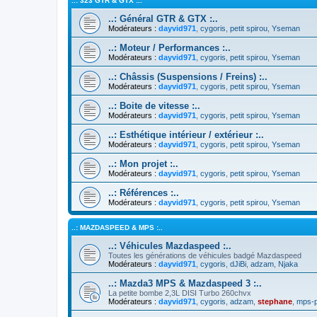
..: 323 GTR & GTX :..
..: Général GTR & GTX :..
Modérateurs :
dayvid971
,
cygoris
,
petit spirou
,
Yseman
..: Moteur / Performances :..
Modérateurs :
dayvid971
,
cygoris
,
petit spirou
,
Yseman
..: Châssis (Suspensions / Freins) :..
Modérateurs :
dayvid971
,
cygoris
,
petit spirou
,
Yseman
..: Boite de vitesse :..
Modérateurs :
dayvid971
,
cygoris
,
petit spirou
,
Yseman
..: Esthétique intérieur / extérieur :..
Modérateurs :
dayvid971
,
cygoris
,
petit spirou
,
Yseman
..: Mon projet :..
Modérateurs :
dayvid971
,
cygoris
,
petit spirou
,
Yseman
..: Références :..
Modérateurs :
dayvid971
,
cygoris
,
petit spirou
,
Yseman
..: MAZDASPEED & MPS :..
..: Véhicules Mazdaspeed :..
Toutes les générations de véhicules badgé Mazdaspeed
Modérateurs :
dayvid971
,
cygoris
,
dJiBi
,
adzam
,
Njaka
..: Mazda3 MPS & Mazdaspeed 3 :..
La petite bombe 2,3L DISI Turbo 260chvx
Modérateurs :
dayvid971
,
cygoris
,
adzam
,
stephane
,
mps-p