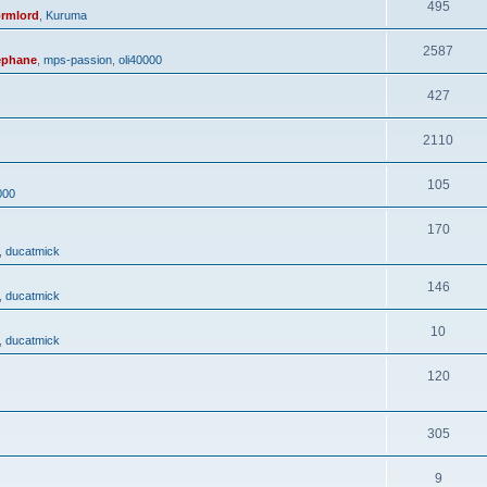
495
rmlord
,
Kuruma
2587
ephane
,
mps-passion
,
oli40000
427
2110
105
000
170
,
ducatmick
146
,
ducatmick
10
,
ducatmick
120
305
9