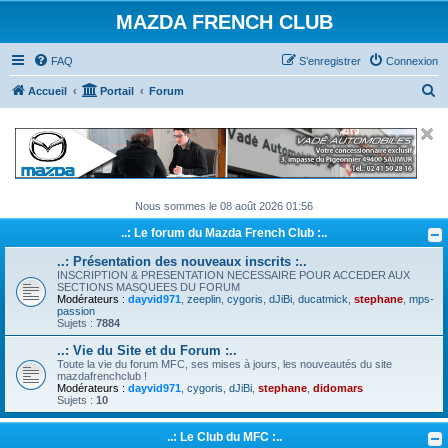
MAZDA FRENCH CLUB
FAQ
S’enregistrer
Connexion
R
Accueil
Portail
Forum
e
c
h
e
Nous sommes le 08 août 2026 01:56
r
..: Le forum du Mazda French Club :..
c
h
..: Présentation des nouveaux inscrits :..
INSCRIPTION & PRESENTATION NECESSAIRE POUR ACCEDER AUX
e
SECTIONS MASQUEES DU FORUM
Modérateurs :
dayvid971
,
zeeplin
,
cygoris
,
dJiBi
,
ducatmick
,
stephane
,
mps-
r
passion
Sujets :
7884
..: Vie du Site et du Forum :..
Toute la vie du forum MFC, ses mises à jours, les nouveautés du site
mazdafrenchclub !
Modérateurs :
dayvid971
,
cygoris
,
dJiBi
,
stephane
,
didomars
Sujets :
10
..: Le Club du MFC :..