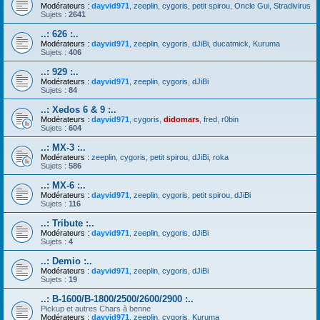
Modérateurs :
dayvid971
,
zeeplin
,
cygoris
,
petit spirou
,
Oncle Gui
,
Stradivirus
Sujets :
2641
..: 626 :..
Modérateurs :
dayvid971
,
zeeplin
,
cygoris
,
dJiBi
,
ducatmick
,
Kuruma
Sujets :
406
..: 929 :..
Modérateurs :
dayvid971
,
zeeplin
,
cygoris
,
dJiBi
Sujets :
84
..: Xedos 6 & 9 :..
Modérateurs :
dayvid971
,
cygoris
,
didomars
,
fred
,
r0bin
Sujets :
604
..: MX-3 :..
Modérateurs :
zeeplin
,
cygoris
,
petit spirou
,
dJiBi
,
roka
Sujets :
586
..: MX-6 :..
Modérateurs :
dayvid971
,
zeeplin
,
cygoris
,
petit spirou
,
dJiBi
Sujets :
116
..: Tribute :..
Modérateurs :
dayvid971
,
zeeplin
,
cygoris
,
dJiBi
Sujets :
4
..: Demio :..
Modérateurs :
dayvid971
,
zeeplin
,
cygoris
,
dJiBi
Sujets :
19
..: B-1600/B-1800/2500/2600/2900 :..
Pickup et autres Chars à benne
Modérateurs :
dayvid971
,
zeeplin
,
cygoris
,
Kuruma