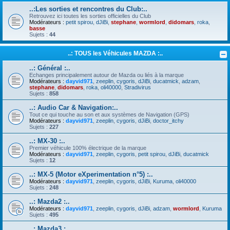
..:Les sorties et rencontres du Club:..
Retrouvez ici toutes les sorties officielles du Club
Modérateurs :
petit spirou
,
dJiBi
,
stephane
,
wormlord
,
didomars
,
roka
,
basse
Sujets :
44
..: TOUS les Véhicules MAZDA :..
..: Général :..
Echanges principalement autour de Mazda ou liés à la marque
Modérateurs :
dayvid971
,
zeeplin
,
cygoris
,
dJiBi
,
ducatmick
,
adzam
,
stephane
,
didomars
,
roka
,
oli40000
,
Stradivirus
Sujets :
858
..: Audio Car & Navigation:..
Tout ce qui touche au son et aux systèmes de Navigation (GPS)
Modérateurs :
dayvid971
,
zeeplin
,
cygoris
,
dJiBi
,
doctor_itchy
Sujets :
227
..: MX-30 :..
Premier véhicule 100% électrique de la marque
Modérateurs :
dayvid971
,
zeeplin
,
cygoris
,
petit spirou
,
dJiBi
,
ducatmick
Sujets :
12
..: MX-5 (Motor eXperimentation n°5) :..
Modérateurs :
dayvid971
,
zeeplin
,
cygoris
,
dJiBi
,
Kuruma
,
oli40000
Sujets :
248
..: Mazda2 :..
Modérateurs :
dayvid971
,
zeeplin
,
cygoris
,
dJiBi
,
adzam
,
wormlord
,
Kuruma
Sujets :
495
..: Mazda3 :..