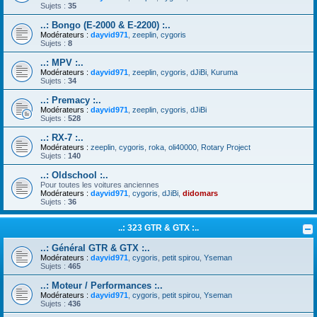
Sujets :
35
..: Bongo (E-2000 & E-2200) :..
Modérateurs :
dayvid971
,
zeeplin
,
cygoris
Sujets :
8
..: MPV :..
Modérateurs :
dayvid971
,
zeeplin
,
cygoris
,
dJiBi
,
Kuruma
Sujets :
34
..: Premacy :..
Modérateurs :
dayvid971
,
zeeplin
,
cygoris
,
dJiBi
Sujets :
528
..: RX-7 :..
Modérateurs :
zeeplin
,
cygoris
,
roka
,
oli40000
,
Rotary Project
Sujets :
140
..: Oldschool :..
Pour toutes les voitures anciennes
Modérateurs :
dayvid971
,
cygoris
,
dJiBi
,
didomars
Sujets :
36
..: 323 GTR & GTX :..
..: Général GTR & GTX :..
Modérateurs :
dayvid971
,
cygoris
,
petit spirou
,
Yseman
Sujets :
465
..: Moteur / Performances :..
Modérateurs :
dayvid971
,
cygoris
,
petit spirou
,
Yseman
Sujets :
436