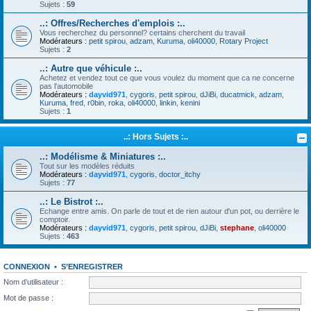
Sujets :
59
..: Offres/Recherches d'emplois :..
Vous recherchez du personnel? certains cherchent du travail
Modérateurs :
petit spirou
,
adzam
,
Kuruma
,
oli40000
,
Rotary Project
Sujets :
2
..: Autre que véhicule :..
Achetez et vendez tout ce que vous voulez du moment que ca ne concerne
pas l'automobile
Modérateurs :
dayvid971
,
cygoris
,
petit spirou
,
dJiBi
,
ducatmick
,
adzam
,
Kuruma
,
fred
,
r0bin
,
roka
,
oli40000
,
linkin
,
kenini
Sujets :
1
..: Hors Sujets :..
..: Modélisme & Miniatures :..
Tout sur les modèles réduits
Modérateurs :
dayvid971
,
cygoris
,
doctor_itchy
Sujets :
77
..: Le Bistrot :..
Echange entre amis. On parle de tout et de rien autour d'un pot, ou derrière le
comptoir.
Modérateurs :
dayvid971
,
cygoris
,
petit spirou
,
dJiBi
,
stephane
,
oli40000
Sujets :
463
CONNEXION
•
S’ENREGISTRER
Nom d’utilisateur :
Mot de passe :