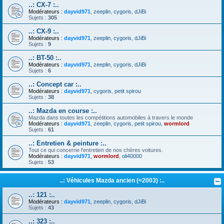
..: CX-7 :..
Modérateurs :
dayvid971
,
zeeplin
,
cygoris
,
dJiBi
Sujets :
305
..: CX-9 :..
Modérateurs :
dayvid971
,
zeeplin
,
cygoris
,
dJiBi
Sujets :
9
..: BT-50 :..
Modérateurs :
dayvid971
,
zeeplin
,
cygoris
,
dJiBi
Sujets :
6
..: Concept car :..
Modérateurs :
dayvid971
,
cygoris
,
petit spirou
Sujets :
38
..: Mazda en course :..
Mazda dans toutes les compétitions automobiles à travers le monde
Modérateurs :
dayvid971
,
zeeplin
,
cygoris
,
petit spirou
,
wormlord
Sujets :
61
..: Entretien & peinture :..
Tout ce qui concerne l'entretien de nos chères voitures.
Modérateurs :
dayvid971
,
wormlord
,
oli40000
Sujets :
53
..: Véhicules Mazda ancien (<2003) :..
..: 121 :..
Modérateurs :
dayvid971
,
zeeplin
,
cygoris
,
dJiBi
Sujets :
43
..: 323 :..