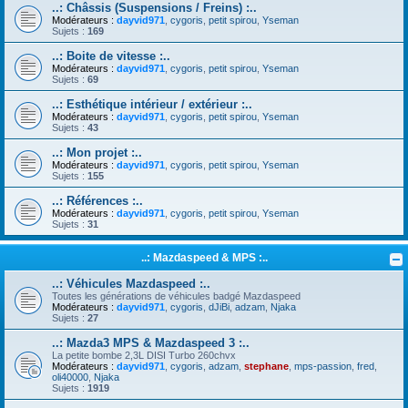
..: Châssis (Suspensions / Freins) :..
Modérateurs :
dayvid971
,
cygoris
,
petit spirou
,
Yseman
Sujets :
169
..: Boite de vitesse :..
Modérateurs :
dayvid971
,
cygoris
,
petit spirou
,
Yseman
Sujets :
69
..: Esthétique intérieur / extérieur :..
Modérateurs :
dayvid971
,
cygoris
,
petit spirou
,
Yseman
Sujets :
43
..: Mon projet :..
Modérateurs :
dayvid971
,
cygoris
,
petit spirou
,
Yseman
Sujets :
155
..: Références :..
Modérateurs :
dayvid971
,
cygoris
,
petit spirou
,
Yseman
Sujets :
31
..: Mazdaspeed & MPS :..
..: Véhicules Mazdaspeed :..
Toutes les générations de véhicules badgé Mazdaspeed
Modérateurs :
dayvid971
,
cygoris
,
dJiBi
,
adzam
,
Njaka
Sujets :
27
..: Mazda3 MPS & Mazdaspeed 3 :..
La petite bombe 2,3L DISI Turbo 260chvx
Modérateurs :
dayvid971
,
cygoris
,
adzam
,
stephane
,
mps-passion
,
fred
,
oli40000
,
Njaka
Sujets :
1919