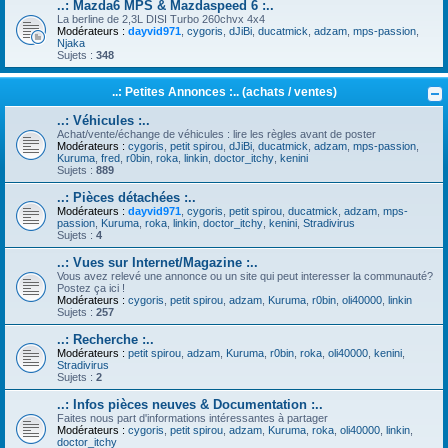
..: Mazda6 MPS & Mazdaspeed 6 :..
La berline de 2,3L DISI Turbo 260chvx 4x4
Modérateurs :
dayvid971
,
cygoris
,
dJiBi
,
ducatmick
,
adzam
,
mps-passion
,
Njaka
Sujets :
348
..: Petites Annonces :.. (achats / ventes)
..: Véhicules :..
Achat/vente/échange de véhicules : lire les règles avant de poster
Modérateurs :
cygoris
,
petit spirou
,
dJiBi
,
ducatmick
,
adzam
,
mps-passion
,
Kuruma
,
fred
,
r0bin
,
roka
,
linkin
,
doctor_itchy
,
kenini
Sujets :
889
..: Pièces détachées :..
Modérateurs :
dayvid971
,
cygoris
,
petit spirou
,
ducatmick
,
adzam
,
mps-
passion
,
Kuruma
,
roka
,
linkin
,
doctor_itchy
,
kenini
,
Stradivirus
Sujets :
4
..: Vues sur Internet/Magazine :..
Vous avez relevé une annonce ou un site qui peut interesser la communauté?
Postez ça ici !
Modérateurs :
cygoris
,
petit spirou
,
adzam
,
Kuruma
,
r0bin
,
oli40000
,
linkin
Sujets :
257
..: Recherche :..
Modérateurs :
petit spirou
,
adzam
,
Kuruma
,
r0bin
,
roka
,
oli40000
,
kenini
,
Stradivirus
Sujets :
2
..: Infos pièces neuves & Documentation :..
Faites nous part d'informations intéressantes à partager
Modérateurs :
cygoris
,
petit spirou
,
adzam
,
Kuruma
,
roka
,
oli40000
,
linkin
,
doctor_itchy