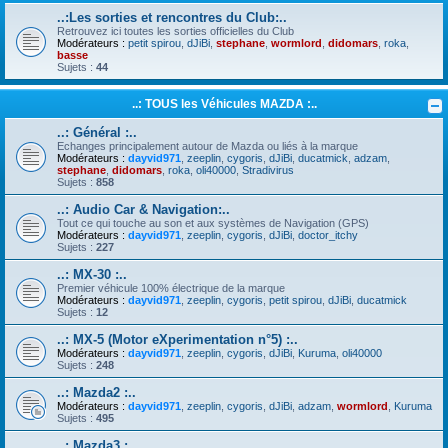
..:Les sorties et rencontres du Club:..
Retrouvez ici toutes les sorties officielles du Club
Modérateurs :
petit spirou
,
dJiBi
,
stephane
,
wormlord
,
didomars
,
roka
,
basse
Sujets :
44
..: TOUS les Véhicules MAZDA :..
..: Général :..
Echanges principalement autour de Mazda ou liés à la marque
Modérateurs :
dayvid971
,
zeeplin
,
cygoris
,
dJiBi
,
ducatmick
,
adzam
,
stephane
,
didomars
,
roka
,
oli40000
,
Stradivirus
Sujets :
858
..: Audio Car & Navigation:..
Tout ce qui touche au son et aux systèmes de Navigation (GPS)
Modérateurs :
dayvid971
,
zeeplin
,
cygoris
,
dJiBi
,
doctor_itchy
Sujets :
227
..: MX-30 :..
Premier véhicule 100% électrique de la marque
Modérateurs :
dayvid971
,
zeeplin
,
cygoris
,
petit spirou
,
dJiBi
,
ducatmick
Sujets :
12
..: MX-5 (Motor eXperimentation n°5) :..
Modérateurs :
dayvid971
,
zeeplin
,
cygoris
,
dJiBi
,
Kuruma
,
oli40000
Sujets :
248
..: Mazda2 :..
Modérateurs :
dayvid971
,
zeeplin
,
cygoris
,
dJiBi
,
adzam
,
wormlord
,
Kuruma
Sujets :
495
..: Mazda3 :..