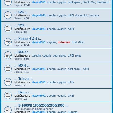
Modérateurs :
dayvid971
,
zeeplin
,
cygoris
,
petit spirou
,
Oncle Gui
,
Stradivirus
Sujets :
2641
..: 626 :..
Modérateurs :
dayvid971
,
zeeplin
,
cygoris
,
dJiBi
,
ducatmick
,
Kuruma
Sujets :
406
..: 929 :..
Modérateurs :
dayvid971
,
zeeplin
,
cygoris
,
dJiBi
Sujets :
84
..: Xedos 6 & 9 :..
Modérateurs :
dayvid971
,
cygoris
,
didomars
,
fred
,
r0bin
Sujets :
604
..: MX-3 :..
Modérateurs :
zeeplin
,
cygoris
,
petit spirou
,
dJiBi
,
roka
Sujets :
586
..: MX-6 :..
Modérateurs :
dayvid971
,
zeeplin
,
cygoris
,
petit spirou
,
dJiBi
Sujets :
116
..: Tribute :..
Modérateurs :
dayvid971
,
zeeplin
,
cygoris
,
dJiBi
Sujets :
4
..: Demio :..
Modérateurs :
dayvid971
,
zeeplin
,
cygoris
,
dJiBi
Sujets :
19
..: B-1600/B-1800/2500/2600/2900 :..
Pickup et autres Chars à benne
Modérateurs :
dayvid971
,
zeeplin
,
cygoris
,
Kuruma