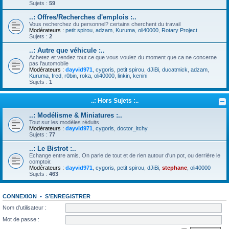
Sujets :
59
..: Offres/Recherches d'emplois :..
Vous recherchez du personnel? certains cherchent du travail
Modérateurs :
petit spirou
,
adzam
,
Kuruma
,
oli40000
,
Rotary Project
Sujets :
2
..: Autre que véhicule :..
Achetez et vendez tout ce que vous voulez du moment que ca ne concerne
pas l'automobile
Modérateurs :
dayvid971
,
cygoris
,
petit spirou
,
dJiBi
,
ducatmick
,
adzam
,
Kuruma
,
fred
,
r0bin
,
roka
,
oli40000
,
linkin
,
kenini
Sujets :
1
..: Hors Sujets :..
..: Modélisme & Miniatures :..
Tout sur les modèles réduits
Modérateurs :
dayvid971
,
cygoris
,
doctor_itchy
Sujets :
77
..: Le Bistrot :..
Echange entre amis. On parle de tout et de rien autour d'un pot, ou derrière le
comptoir.
Modérateurs :
dayvid971
,
cygoris
,
petit spirou
,
dJiBi
,
stephane
,
oli40000
Sujets :
463
CONNEXION
•
S’ENREGISTRER
Nom d’utilisateur :
Mot de passe :