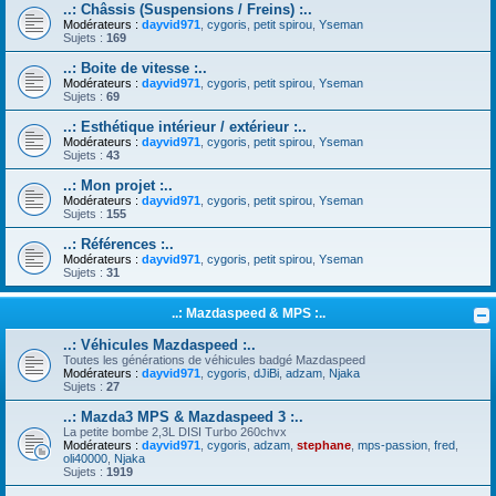
..: Châssis (Suspensions / Freins) :..
Modérateurs :
dayvid971
,
cygoris
,
petit spirou
,
Yseman
Sujets :
169
..: Boite de vitesse :..
Modérateurs :
dayvid971
,
cygoris
,
petit spirou
,
Yseman
Sujets :
69
..: Esthétique intérieur / extérieur :..
Modérateurs :
dayvid971
,
cygoris
,
petit spirou
,
Yseman
Sujets :
43
..: Mon projet :..
Modérateurs :
dayvid971
,
cygoris
,
petit spirou
,
Yseman
Sujets :
155
..: Références :..
Modérateurs :
dayvid971
,
cygoris
,
petit spirou
,
Yseman
Sujets :
31
..: Mazdaspeed & MPS :..
..: Véhicules Mazdaspeed :..
Toutes les générations de véhicules badgé Mazdaspeed
Modérateurs :
dayvid971
,
cygoris
,
dJiBi
,
adzam
,
Njaka
Sujets :
27
..: Mazda3 MPS & Mazdaspeed 3 :..
La petite bombe 2,3L DISI Turbo 260chvx
Modérateurs :
dayvid971
,
cygoris
,
adzam
,
stephane
,
mps-passion
,
fred
,
oli40000
,
Njaka
Sujets :
1919