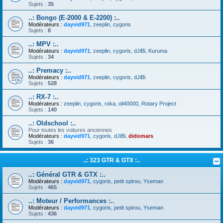
Sujets :
35
..: Bongo (E-2000 & E-2200) :..
Modérateurs :
dayvid971
,
zeeplin
,
cygoris
Sujets :
8
..: MPV :..
Modérateurs :
dayvid971
,
zeeplin
,
cygoris
,
dJiBi
,
Kuruma
Sujets :
34
..: Premacy :..
Modérateurs :
dayvid971
,
zeeplin
,
cygoris
,
dJiBi
Sujets :
528
..: RX-7 :..
Modérateurs :
zeeplin
,
cygoris
,
roka
,
oli40000
,
Rotary Project
Sujets :
140
..: Oldschool :..
Pour toutes les voitures anciennes
Modérateurs :
dayvid971
,
cygoris
,
dJiBi
,
didomars
Sujets :
36
..: 323 GTR & GTX :..
..: Général GTR & GTX :..
Modérateurs :
dayvid971
,
cygoris
,
petit spirou
,
Yseman
Sujets :
465
..: Moteur / Performances :..
Modérateurs :
dayvid971
,
cygoris
,
petit spirou
,
Yseman
Sujets :
436