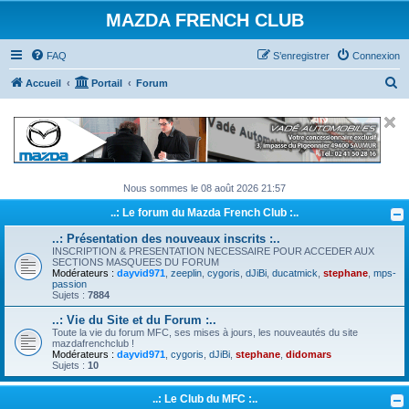
MAZDA FRENCH CLUB
FAQ
S’enregistrer
Connexion
R
Accueil
Portail
Forum
e
c
h
e
Nous sommes le 08 août 2026 21:57
r
..: Le forum du Mazda French Club :..
c
h
..: Présentation des nouveaux inscrits :..
INSCRIPTION & PRESENTATION NECESSAIRE POUR ACCEDER AUX
e
SECTIONS MASQUEES DU FORUM
Modérateurs :
dayvid971
,
zeeplin
,
cygoris
,
dJiBi
,
ducatmick
,
stephane
,
mps-
r
passion
Sujets :
7884
..: Vie du Site et du Forum :..
Toute la vie du forum MFC, ses mises à jours, les nouveautés du site
mazdafrenchclub !
Modérateurs :
dayvid971
,
cygoris
,
dJiBi
,
stephane
,
didomars
Sujets :
10
..: Le Club du MFC :..