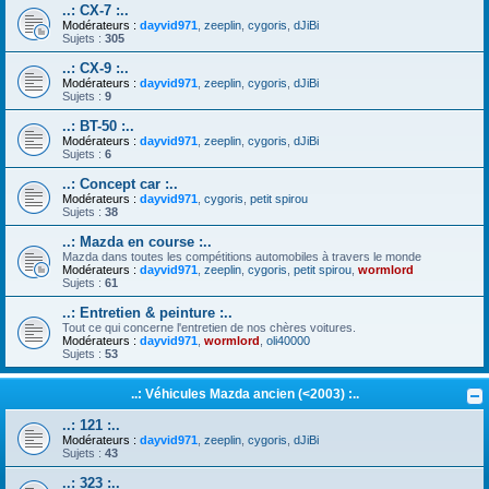
..: CX-7 :..
Modérateurs :
dayvid971
,
zeeplin
,
cygoris
,
dJiBi
Sujets :
305
..: CX-9 :..
Modérateurs :
dayvid971
,
zeeplin
,
cygoris
,
dJiBi
Sujets :
9
..: BT-50 :..
Modérateurs :
dayvid971
,
zeeplin
,
cygoris
,
dJiBi
Sujets :
6
..: Concept car :..
Modérateurs :
dayvid971
,
cygoris
,
petit spirou
Sujets :
38
..: Mazda en course :..
Mazda dans toutes les compétitions automobiles à travers le monde
Modérateurs :
dayvid971
,
zeeplin
,
cygoris
,
petit spirou
,
wormlord
Sujets :
61
..: Entretien & peinture :..
Tout ce qui concerne l'entretien de nos chères voitures.
Modérateurs :
dayvid971
,
wormlord
,
oli40000
Sujets :
53
..: Véhicules Mazda ancien (<2003) :..
..: 121 :..
Modérateurs :
dayvid971
,
zeeplin
,
cygoris
,
dJiBi
Sujets :
43
..: 323 :..