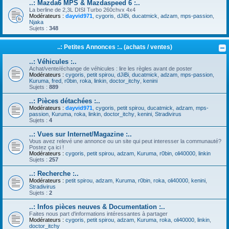
..: Mazda6 MPS & Mazdaspeed 6 :..
La berline de 2,3L DISI Turbo 260chvx 4x4
Modérateurs :
dayvid971
,
cygoris
,
dJiBi
,
ducatmick
,
adzam
,
mps-passion
,
Njaka
Sujets :
348
..: Petites Annonces :.. (achats / ventes)
..: Véhicules :..
Achat/vente/échange de véhicules : lire les règles avant de poster
Modérateurs :
cygoris
,
petit spirou
,
dJiBi
,
ducatmick
,
adzam
,
mps-passion
,
Kuruma
,
fred
,
r0bin
,
roka
,
linkin
,
doctor_itchy
,
kenini
Sujets :
889
..: Pièces détachées :..
Modérateurs :
dayvid971
,
cygoris
,
petit spirou
,
ducatmick
,
adzam
,
mps-
passion
,
Kuruma
,
roka
,
linkin
,
doctor_itchy
,
kenini
,
Stradivirus
Sujets :
4
..: Vues sur Internet/Magazine :..
Vous avez relevé une annonce ou un site qui peut interesser la communauté?
Postez ça ici !
Modérateurs :
cygoris
,
petit spirou
,
adzam
,
Kuruma
,
r0bin
,
oli40000
,
linkin
Sujets :
257
..: Recherche :..
Modérateurs :
petit spirou
,
adzam
,
Kuruma
,
r0bin
,
roka
,
oli40000
,
kenini
,
Stradivirus
Sujets :
2
..: Infos pièces neuves & Documentation :..
Faites nous part d'informations intéressantes à partager
Modérateurs :
cygoris
,
petit spirou
,
adzam
,
Kuruma
,
roka
,
oli40000
,
linkin
,
doctor_itchy