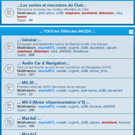
..:Les sorties et rencontres du Club:..
Retrouvez ici toutes les sorties officielles du Club
Modérateurs :
petit spirou
,
dJiBi
,
stephane
,
wormlord
,
didomars
,
roka
,
basse
Sujets :
44
..: TOUS les Véhicules MAZDA :..
..: Général :..
Echanges principalement autour de Mazda ou liés à la marque
Modérateurs :
dayvid971
,
zeeplin
,
cygoris
,
dJiBi
,
ducatmick
,
adzam
,
stephane
,
didomars
,
roka
,
oli40000
,
Stradivirus
Sujets :
858
..: Audio Car & Navigation:..
Tout ce qui touche au son et aux systèmes de Navigation (GPS)
Modérateurs :
dayvid971
,
zeeplin
,
cygoris
,
dJiBi
,
doctor_itchy
Sujets :
227
..: MX-30 :..
Premier véhicule 100% électrique de la marque
Modérateurs :
dayvid971
,
zeeplin
,
cygoris
,
petit spirou
,
dJiBi
,
ducatmick
Sujets :
12
..: MX-5 (Motor eXperimentation n°5) :..
Modérateurs :
dayvid971
,
zeeplin
,
cygoris
,
dJiBi
,
Kuruma
,
oli40000
Sujets :
248
..: Mazda2 :..
Modérateurs :
dayvid971
,
zeeplin
,
cygoris
,
dJiBi
,
adzam
,
wormlord
,
Kuruma
Sujets :
495
..: Mazda3 :..