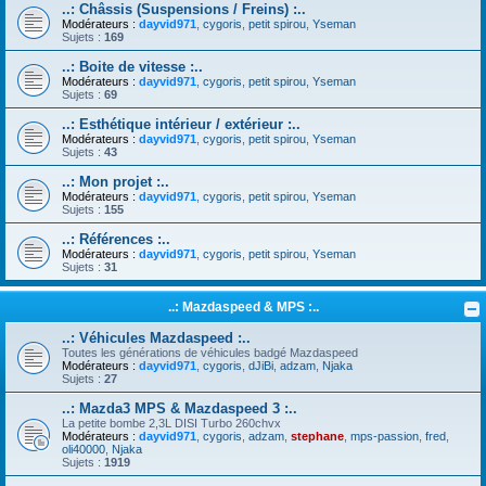
..: Châssis (Suspensions / Freins) :..
Modérateurs :
dayvid971
,
cygoris
,
petit spirou
,
Yseman
Sujets :
169
..: Boite de vitesse :..
Modérateurs :
dayvid971
,
cygoris
,
petit spirou
,
Yseman
Sujets :
69
..: Esthétique intérieur / extérieur :..
Modérateurs :
dayvid971
,
cygoris
,
petit spirou
,
Yseman
Sujets :
43
..: Mon projet :..
Modérateurs :
dayvid971
,
cygoris
,
petit spirou
,
Yseman
Sujets :
155
..: Références :..
Modérateurs :
dayvid971
,
cygoris
,
petit spirou
,
Yseman
Sujets :
31
..: Mazdaspeed & MPS :..
..: Véhicules Mazdaspeed :..
Toutes les générations de véhicules badgé Mazdaspeed
Modérateurs :
dayvid971
,
cygoris
,
dJiBi
,
adzam
,
Njaka
Sujets :
27
..: Mazda3 MPS & Mazdaspeed 3 :..
La petite bombe 2,3L DISI Turbo 260chvx
Modérateurs :
dayvid971
,
cygoris
,
adzam
,
stephane
,
mps-passion
,
fred
,
oli40000
,
Njaka
Sujets :
1919