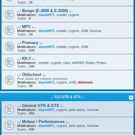
Sujets :
35
..: Bongo (E-2000 & E-2200) :..
Modérateurs :
dayvid971
,
zeeplin
,
cygoris
Sujets :
8
..: MPV :..
Modérateurs :
dayvid971
,
zeeplin
,
cygoris
,
dJiBi
,
Kuruma
Sujets :
34
..: Premacy :..
Modérateurs :
dayvid971
,
zeeplin
,
cygoris
,
dJiBi
Sujets :
528
..: RX-7 :..
Modérateurs :
zeeplin
,
cygoris
,
roka
,
oli40000
,
Rotary Project
Sujets :
140
..: Oldschool :..
Pour toutes les voitures anciennes
Modérateurs :
dayvid971
,
cygoris
,
dJiBi
,
didomars
Sujets :
36
..: 323 GTR & GTX :..
..: Général GTR & GTX :..
Modérateurs :
dayvid971
,
cygoris
,
petit spirou
,
Yseman
Sujets :
465
..: Moteur / Performances :..
Modérateurs :
dayvid971
,
cygoris
,
petit spirou
,
Yseman
Sujets :
436