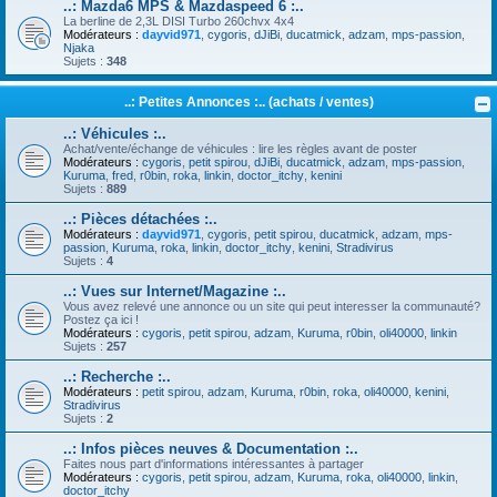
..: Mazda6 MPS & Mazdaspeed 6 :..
La berline de 2,3L DISI Turbo 260chvx 4x4
Modérateurs :
dayvid971
,
cygoris
,
dJiBi
,
ducatmick
,
adzam
,
mps-passion
,
Njaka
Sujets :
348
..: Petites Annonces :.. (achats / ventes)
..: Véhicules :..
Achat/vente/échange de véhicules : lire les règles avant de poster
Modérateurs :
cygoris
,
petit spirou
,
dJiBi
,
ducatmick
,
adzam
,
mps-passion
,
Kuruma
,
fred
,
r0bin
,
roka
,
linkin
,
doctor_itchy
,
kenini
Sujets :
889
..: Pièces détachées :..
Modérateurs :
dayvid971
,
cygoris
,
petit spirou
,
ducatmick
,
adzam
,
mps-
passion
,
Kuruma
,
roka
,
linkin
,
doctor_itchy
,
kenini
,
Stradivirus
Sujets :
4
..: Vues sur Internet/Magazine :..
Vous avez relevé une annonce ou un site qui peut interesser la communauté?
Postez ça ici !
Modérateurs :
cygoris
,
petit spirou
,
adzam
,
Kuruma
,
r0bin
,
oli40000
,
linkin
Sujets :
257
..: Recherche :..
Modérateurs :
petit spirou
,
adzam
,
Kuruma
,
r0bin
,
roka
,
oli40000
,
kenini
,
Stradivirus
Sujets :
2
..: Infos pièces neuves & Documentation :..
Faites nous part d'informations intéressantes à partager
Modérateurs :
cygoris
,
petit spirou
,
adzam
,
Kuruma
,
roka
,
oli40000
,
linkin
,
doctor_itchy