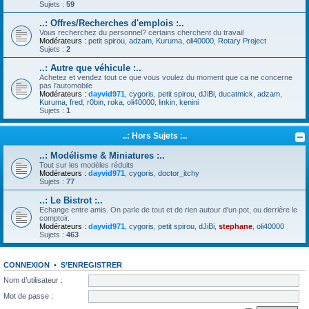
Sujets :
59
..: Offres/Recherches d'emplois :..
Vous recherchez du personnel? certains cherchent du travail
Modérateurs :
petit spirou
,
adzam
,
Kuruma
,
oli40000
,
Rotary Project
Sujets :
2
..: Autre que véhicule :..
Achetez et vendez tout ce que vous voulez du moment que ca ne concerne
pas l'automobile
Modérateurs :
dayvid971
,
cygoris
,
petit spirou
,
dJiBi
,
ducatmick
,
adzam
,
Kuruma
,
fred
,
r0bin
,
roka
,
oli40000
,
linkin
,
kenini
Sujets :
1
..: Hors Sujets :..
..: Modélisme & Miniatures :..
Tout sur les modèles réduits
Modérateurs :
dayvid971
,
cygoris
,
doctor_itchy
Sujets :
77
..: Le Bistrot :..
Echange entre amis. On parle de tout et de rien autour d'un pot, ou derrière le
comptoir.
Modérateurs :
dayvid971
,
cygoris
,
petit spirou
,
dJiBi
,
stephane
,
oli40000
Sujets :
463
CONNEXION
•
S’ENREGISTRER
Nom d’utilisateur :
Mot de passe :