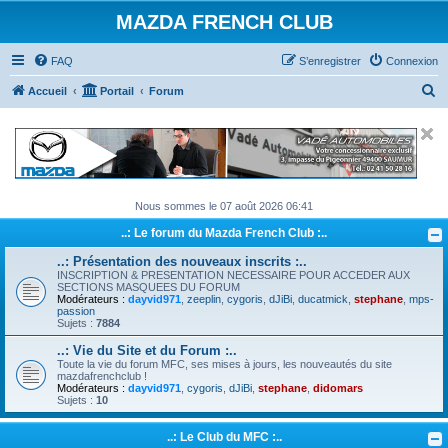
MAZDA FRENCH CLUB
FAQ
S’enregistrer
Connexion
R
Accueil
Portail
Forum
e
c
h
e
Nous sommes le 07 août 2026 06:41
r
..: Le forum du Mazda French Club :..
c
h
..: Présentation des nouveaux inscrits :..
INSCRIPTION & PRESENTATION NECESSAIRE POUR ACCEDER AUX
e
SECTIONS MASQUEES DU FORUM
Modérateurs :
dayvid971
,
zeeplin
,
cygoris
,
dJiBi
,
ducatmick
,
stephane
,
mps-
r
passion
Sujets :
7884
..: Vie du Site et du Forum :..
Toute la vie du forum MFC, ses mises à jours, les nouveautés du site
mazdafrenchclub !
Modérateurs :
dayvid971
,
cygoris
,
dJiBi
,
stephane
,
didomars
Sujets :
10
..: Le Club du MFC :..