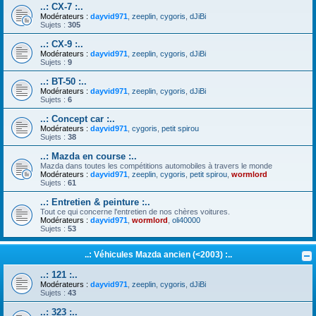
..: CX-7 :..
Modérateurs :
dayvid971
,
zeeplin
,
cygoris
,
dJiBi
Sujets :
305
..: CX-9 :..
Modérateurs :
dayvid971
,
zeeplin
,
cygoris
,
dJiBi
Sujets :
9
..: BT-50 :..
Modérateurs :
dayvid971
,
zeeplin
,
cygoris
,
dJiBi
Sujets :
6
..: Concept car :..
Modérateurs :
dayvid971
,
cygoris
,
petit spirou
Sujets :
38
..: Mazda en course :..
Mazda dans toutes les compétitions automobiles à travers le monde
Modérateurs :
dayvid971
,
zeeplin
,
cygoris
,
petit spirou
,
wormlord
Sujets :
61
..: Entretien & peinture :..
Tout ce qui concerne l'entretien de nos chères voitures.
Modérateurs :
dayvid971
,
wormlord
,
oli40000
Sujets :
53
..: Véhicules Mazda ancien (<2003) :..
..: 121 :..
Modérateurs :
dayvid971
,
zeeplin
,
cygoris
,
dJiBi
Sujets :
43
..: 323 :..