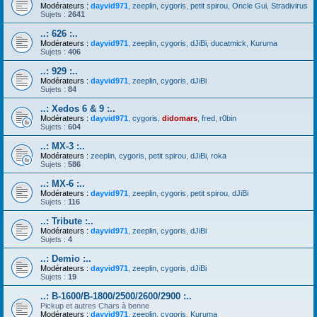
Modérateurs :
dayvid971
,
zeeplin
,
cygoris
,
petit spirou
,
Oncle Gui
,
Stradivirus
Sujets :
2641
..: 626 :..
Modérateurs :
dayvid971
,
zeeplin
,
cygoris
,
dJiBi
,
ducatmick
,
Kuruma
Sujets :
406
..: 929 :..
Modérateurs :
dayvid971
,
zeeplin
,
cygoris
,
dJiBi
Sujets :
84
..: Xedos 6 & 9 :..
Modérateurs :
dayvid971
,
cygoris
,
didomars
,
fred
,
r0bin
Sujets :
604
..: MX-3 :..
Modérateurs :
zeeplin
,
cygoris
,
petit spirou
,
dJiBi
,
roka
Sujets :
586
..: MX-6 :..
Modérateurs :
dayvid971
,
zeeplin
,
cygoris
,
petit spirou
,
dJiBi
Sujets :
116
..: Tribute :..
Modérateurs :
dayvid971
,
zeeplin
,
cygoris
,
dJiBi
Sujets :
4
..: Demio :..
Modérateurs :
dayvid971
,
zeeplin
,
cygoris
,
dJiBi
Sujets :
19
..: B-1600/B-1800/2500/2600/2900 :..
Pickup et autres Chars à benne
Modérateurs :
dayvid971
,
zeeplin
,
cygoris
,
Kuruma