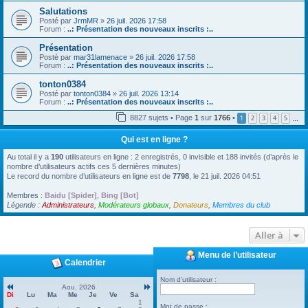
Salutations
Posté par
JrmMR
»
26 juil. 2026 17:58
Forum :
..: Présentation des nouveaux inscrits :..
Présentation
Posté par
mar31lamenace
»
26 juil. 2026 17:58
Forum :
..: Présentation des nouveaux inscrits :..
tonton0384
Posté par
tonton0384
»
26 juil. 2026 13:14
Forum :
..: Présentation des nouveaux inscrits :..
8827 sujets • Page
1
sur
1766
•
1
2
3
4
5
…
Qui est en ligne ?
Au total il y a
190
utilisateurs en ligne : 2 enregistrés, 0 invisible et 188 invités (d’après le
nombre d’utilisateurs actifs ces 5 dernières minutes)
Le record du nombre d’utilisateurs en ligne est de
7798
, le 21 juil. 2026 04:51
Membres :
Baidu [Spider]
,
Bing [Bot]
Légende :
Administrateurs
,
Modérateurs globaux
,
Donateurs
,
Membres du club
Aller à
Menu de l’utilisateur
Calendrier
Nom d’utilisateur :
Aou. 2026
Di
Lu
Ma
Me
Je
Ve
Sa
1
Mot de passe :