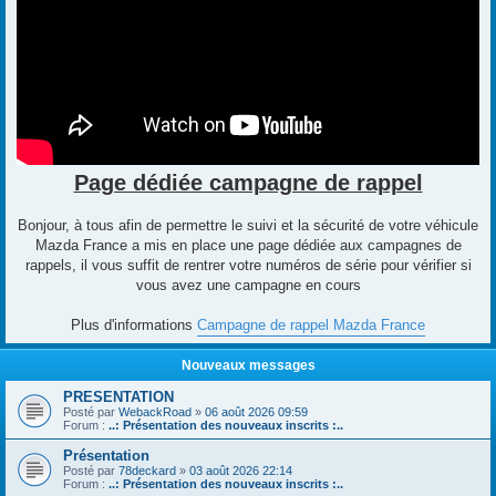
Page dédiée campagne de rappel
Bonjour, à tous afin de permettre le suivi et la sécurité de votre véhicule
Mazda France a mis en place une page dédiée aux campagnes de
rappels, il vous suffit de rentrer votre numéros de série pour vérifier si
vous avez une campagne en cours
Plus d'informations
Campagne de rappel Mazda France
Nouveaux messages
PRESENTATION
Posté par
WebackRoad
»
06 août 2026 09:59
Forum :
..: Présentation des nouveaux inscrits :..
Présentation
Posté par
78deckard
»
03 août 2026 22:14
Forum :
..: Présentation des nouveaux inscrits :..