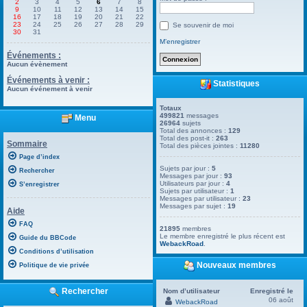
2
3
4
5
6
7
8
9
10
11
12
13
14
15
16
17
18
19
20
21
22
23
24
25
26
27
28
29
Se souvenir de moi
30
31
M’enregistrer
Événements :
Aucun évènement
Événements à venir :
Statistiques
Aucun événement à venir
Totaux
499821
messages
Menu
26964
sujets
Total des annonces :
129
Total des post-it :
263
Sommaire
Total des pièces jointes :
11280
Page d’index
Sujets par jour :
5
Rechercher
Messages par jour :
93
Utilisateurs par jour :
4
S’enregistrer
Sujets par utilisateur :
1
Messages par utilisateur :
23
Messages par sujet :
19
Aide
FAQ
21895
membres
Le membre enregistré le plus récent est
Guide du BBCode
WebackRoad
.
Conditions d’utilisation
Nouveaux membres
Politique de vie privée
Rechercher
Nom d’utilisateur
Enregistré le
06 août
WebackRoad