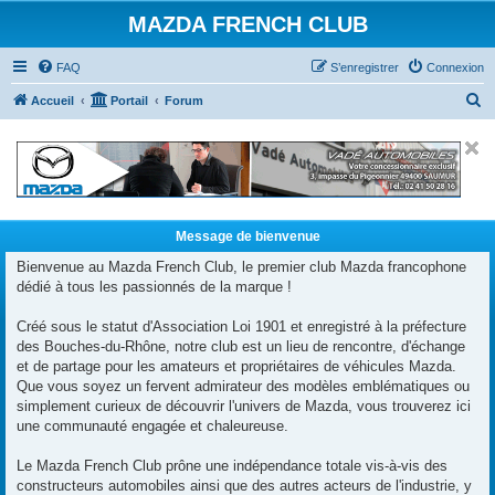
MAZDA FRENCH CLUB
FAQ
S’enregistrer
Connexion
R
Accueil
Portail
Forum
e
c
h
e
r
Message de bienvenue
c
Bienvenue au Mazda French Club, le premier club Mazda francophone
dédié à tous les passionnés de la marque !
h
e
Créé sous le statut d'Association Loi 1901 et enregistré à la préfecture
r
des Bouches-du-Rhône, notre club est un lieu de rencontre, d'échange
et de partage pour les amateurs et propriétaires de véhicules Mazda.
Que vous soyez un fervent admirateur des modèles emblématiques ou
simplement curieux de découvrir l'univers de Mazda, vous trouverez ici
une communauté engagée et chaleureuse.
Le Mazda French Club prône une indépendance totale vis-à-vis des
constructeurs automobiles ainsi que des autres acteurs de l'industrie, y