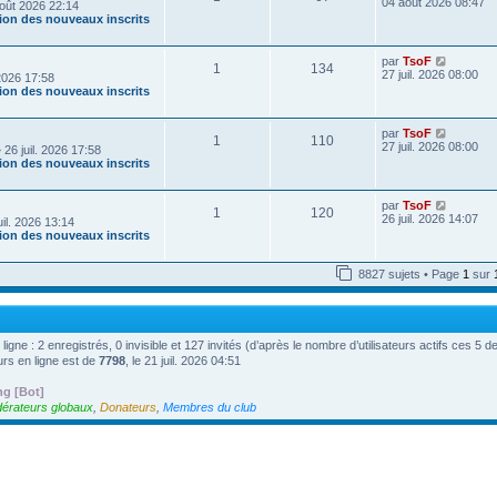
o
04 août 2026 08:47
oût 2026 22:14
e
i
tion des nouveaux inscrits
r
r
n
l
i
e
V
par
TsoF
e
1
134
d
o
27 juil. 2026 08:00
r
 2026 17:58
e
i
m
tion des nouveaux inscrits
r
r
e
n
l
s
i
e
s
V
par
TsoF
e
1
110
d
a
o
27 juil. 2026 08:00
r
 26 juil. 2026 17:58
e
g
i
m
tion des nouveaux inscrits
r
e
r
e
n
l
s
i
e
s
V
par
TsoF
e
1
120
d
a
o
26 juil. 2026 14:07
r
uil. 2026 13:14
e
g
i
m
tion des nouveaux inscrits
r
e
r
e
n
l
s
i
e
s
8827 sujets • Page
1
sur
e
d
a
r
e
g
m
r
e
e
n
s
i
 ligne : 2 enregistrés, 0 invisible et 127 invités (d’après le nombre d’utilisateurs actifs ces 5 
s
e
a
urs en ligne est de
7798
, le 21 juil. 2026 04:51
r
g
m
e
e
ng [Bot]
s
érateurs globaux
,
Donateurs
,
Membres du club
s
a
g
e