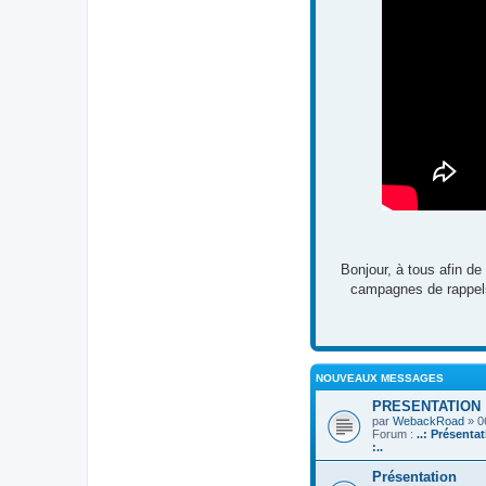
Bonjour, à tous afin de
campagnes de rappels,
NOUVEAUX MESSAGES
PRESENTATION
par
WebackRoad
» 0
Forum :
..: Présenta
:..
Présentation