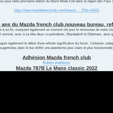
us pour notre prochaine édition du Mazd Week End dans la région des Pays de
https://www.mazdafrenchclub.com/forum/v ... 37&t=42431
0 ans du Mazda french club,nouveau bureau, re
he à sa fin, marquant également un moment clé pour le renouveau de notre clu
 nommé, avec à sa tête deux co-présidents, Mazdadonf et Didomars, ainsi qu
ure également le début d'une refonte significative du forum. Certaines catég
supprimées dans le but d'offrir une plateforme plus claire et plus fonctionnelle
Adhésion Mazda french club
Bulletin d'adhésion
Mazda 787B Le Mans classic 2022