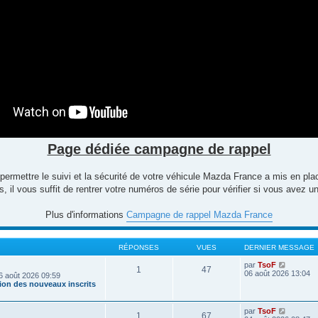
Page dédiée campagne de rappel
 permettre le suivi et la sécurité de votre véhicule Mazda France a mis en p
 il vous suffit de rentrer votre numéros de série pour vérifier si vous avez
Plus d'informations
Campagne de rappel Mazda France
RÉPONSES
VUES
DERNIER MESSAGE
V
par
TsoF
1
47
o
06 août 2026 13:04
6 août 2026 09:59
i
tion des nouveaux inscrits
r
l
e
V
par
TsoF
1
67
d