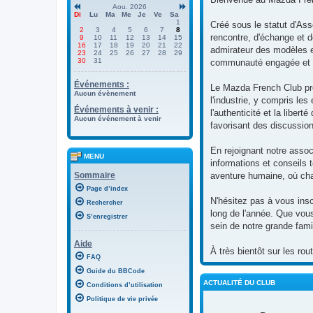
Aou. 2026
Di
Lu
Ma
Me
Je
Ve
Sa
1
Créé sous le statut d'Ass
2
3
4
5
6
7
8
rencontre, d'échange et 
9
10
11
12
13
14
15
16
17
18
19
20
21
22
admirateur des modèles e
23
24
25
26
27
28
29
30
31
communauté engagée et 
Événements :
Le Mazda French Club prô
Aucun évènement
l'industrie, y compris le
Événements à venir :
l'authenticité et la libe
Aucun événement à venir
favorisant des discussio
En rejoignant notre asso
MENU
informations et conseils 
Sommaire
aventure humaine, où cha
Page d’index
N'hésitez pas à vous insc
Rechercher
long de l'année. Que vous
S’enregistrer
sein de notre grande fam
Aide
À très bientôt sur les ro
FAQ
Guide du BBCode
ACTUALITÉ DU CLUB
Conditions d’utilisation
Politique de vie privée