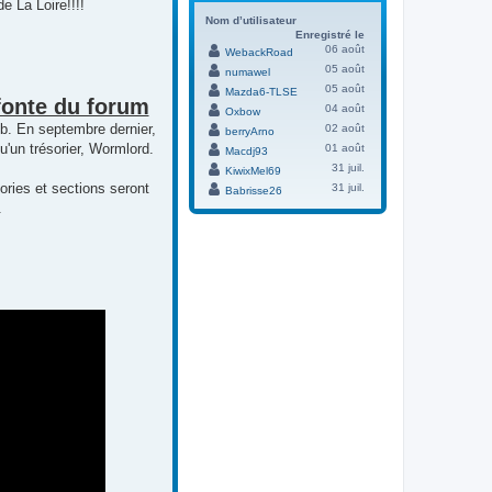
 La Loire!!!!
Nom d’utilisateur
Enregistré le
06 août
WebackRoad
05 août
numawel
05 août
Mazda6-TLSE
fonte du forum
04 août
Oxbow
b. En septembre dernier,
02 août
berryArno
'un trésorier, Wormlord.
01 août
Macdj93
31 juil.
KiwixMel69
ories et sections seront
31 juil.
Babrisse26
.