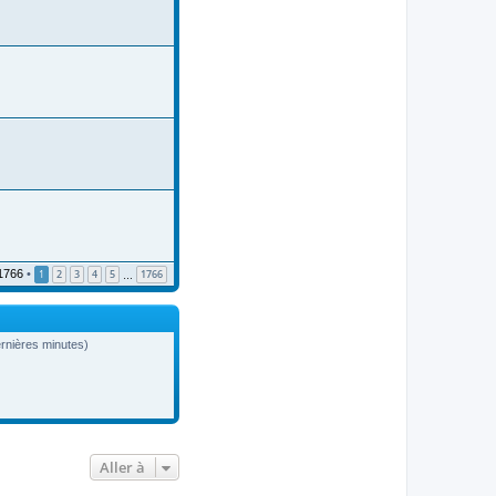
1766
•
1
2
3
4
5
1766
…
dernières minutes)
Aller à