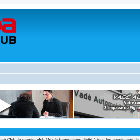
h Club, le premier club Mazda francophone dédié à tous les passionnés de 