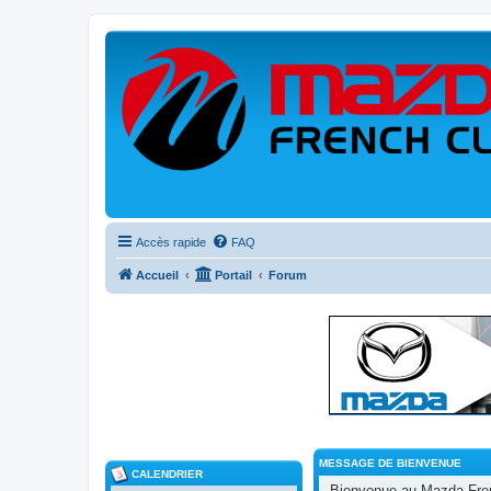
Accès rapide
FAQ
Accueil
Portail
Forum
MESSAGE DE BIENVENUE
CALENDRIER
Bienvenue au Mazda Frenc