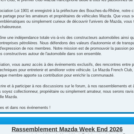
ociation Loi 1901 et enregistré à la préfecture des Bouches-du-Rhône, notre cl
de partage pour les amateurs et propriétaires de véhicules Mazda. Que vous s
mblématiques ou simplement curieux de découvrir l'univers de Mazda, vous t
chaleureuse.
ne une indépendance totale vis-à-vis des constructeurs automobiles ainsi qu
s entreprises pétrolières. Nous défendons des valeurs d'autonomie et de transp
rté d'expression de nos membres. Notre mission est de promouvoir la passion p
ns constructives autour de l'automobile dans son ensemble.
ciation, vous aurez accès à des événements exclusifs, des rencontres entre p
techniques pour entretenir et améliorer votre véhicule. Le Mazda French Club, 
que membre apporte sa contribution pour enrichir la communauté.
rire et à participer à nos discussions sur le forum, à nos rassemblements et à
 soyez collectionneur, propriétaire ou simplement amateur, nous serons ravis 
ille Mazda.
utes et dans nos événements !
Rassemblement Mazda Week End 2026