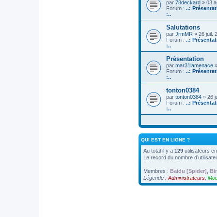
par
78deckard
» 03 a
Forum :
..: Présenta
:..
Salutations
par
JrmMR
» 26 juil.
Forum :
..: Présenta
:..
Présentation
par
mar31lamenace
»
Forum :
..: Présenta
:..
tonton0384
par
tonton0384
» 26 j
Forum :
..: Présenta
:..
QUI EST EN LIGNE ?
Au total il y a
129
utilisateurs en
Le record du nombre d’utilisate
Membres :
Baidu [Spider]
,
Bi
Légende :
Administrateurs
,
Mod