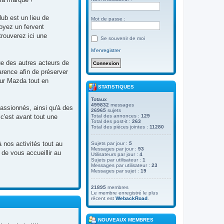
ub est un lieu de
Mot de passe :
oyez un fervent
rouverez ici une
Se souvenir de moi
M’enregistrer
e des autres acteurs de
arence afin de préserver
our Mazda tout en
STATISTIQUES
Totaux
499832
messages
assionnés, ainsi qu'à des
26965
sujets
c'est avant tout une
Total des annonces :
129
Total des post-it :
263
Total des pièces jointes :
11280
 nos activités tout au
Sujets par jour :
5
Messages par jour :
93
de vous accueillir au
Utilisateurs par jour :
4
Sujets par utilisateur :
1
Messages par utilisateur :
23
Messages par sujet :
19
21895
membres
Le membre enregistré le plus
récent est
WebackRoad
.
NOUVEAUX MEMBRES