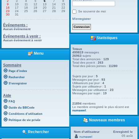
2
3
4
5
6
7
8
9
10
11
12
13
14
15
16
17
18
19
20
21
22
23
24
25
26
27
28
29
Se souvenir de moi
30
31
M’enregistrer
Événements :
Aucun évènement
Événements à venir :
Statistiques
Aucun événement à venir
Totaux
499819
messages
Menu
26963
sujets
Total des annonces :
129
Total des post-it :
263
Sommaire
Total des pièces jointes :
11280
Page d’index
Sujets par jour :
5
Rechercher
Messages par jour :
93
Utilisateurs par jour :
4
S’enregistrer
Sujets par utilisateur :
1
Messages par utilisateur :
23
Messages par sujet :
19
Aide
FAQ
21894
membres
Le membre enregistré le plus récent est
Guide du BBCode
numawel
.
Conditions d’utilisation
Nouveaux membres
Politique de vie privée
Rechercher
Nom d’utilisateur
Enregistré le
05 août
numawel