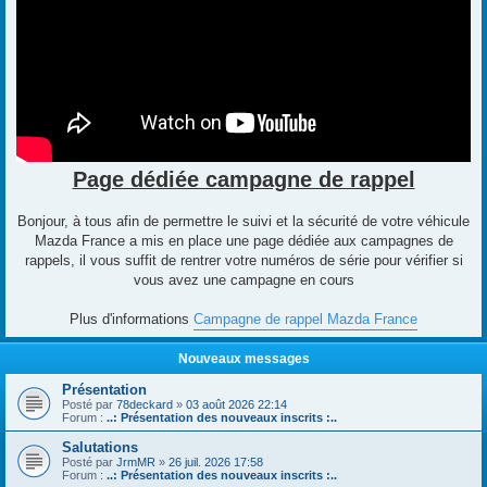
Page dédiée campagne de rappel
Bonjour, à tous afin de permettre le suivi et la sécurité de votre véhicule
Mazda France a mis en place une page dédiée aux campagnes de
rappels, il vous suffit de rentrer votre numéros de série pour vérifier si
vous avez une campagne en cours
Plus d'informations
Campagne de rappel Mazda France
Nouveaux messages
Présentation
Posté par
78deckard
»
03 août 2026 22:14
Forum :
..: Présentation des nouveaux inscrits :..
Salutations
Posté par
JrmMR
»
26 juil. 2026 17:58
Forum :
..: Présentation des nouveaux inscrits :..