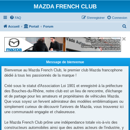
MAZDA FRENCH CLUB
FAQ
S’enregistrer
Connexion
R
Accueil
Portail
Forum
e
c
h
e
r
Message de bienvenue
c
Bienvenue au Mazda French Club, le premier club Mazda francophone
dédié à tous les passionnés de la marque !
h
e
Créé sous le statut d'Association Loi 1901 et enregistré à la préfecture
r
des Bouches-du-Rhône, notre club est un lieu de rencontre, d'échange
et de partage pour les amateurs et propriétaires de véhicules Mazda.
Que vous soyez un fervent admirateur des modèles emblématiques ou
simplement curieux de découvrir l'univers de Mazda, vous trouverez ici
une communauté engagée et chaleureuse.
Le Mazda French Club prône une indépendance totale vis-à-vis des
constructeurs automobiles ainsi que des autres acteurs de l'industrie, y