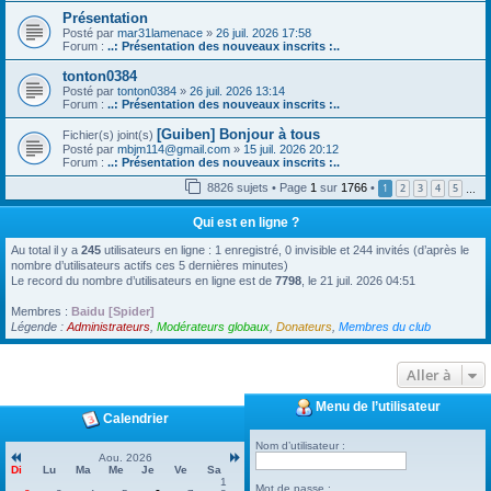
Présentation
Posté par
mar31lamenace
»
26 juil. 2026 17:58
Forum :
..: Présentation des nouveaux inscrits :..
tonton0384
Posté par
tonton0384
»
26 juil. 2026 13:14
Forum :
..: Présentation des nouveaux inscrits :..
[Guiben] Bonjour à tous
Fichier(s) joint(s)
Posté par
mbjm114@gmail.com
»
15 juil. 2026 20:12
Forum :
..: Présentation des nouveaux inscrits :..
8826 sujets • Page
1
sur
1766
•
1
2
3
4
5
…
Qui est en ligne ?
Au total il y a
245
utilisateurs en ligne : 1 enregistré, 0 invisible et 244 invités (d’après le
nombre d’utilisateurs actifs ces 5 dernières minutes)
Le record du nombre d’utilisateurs en ligne est de
7798
, le 21 juil. 2026 04:51
Membres :
Baidu [Spider]
Légende :
Administrateurs
,
Modérateurs globaux
,
Donateurs
,
Membres du club
Aller à
Menu de l’utilisateur
Calendrier
Nom d’utilisateur :
Aou. 2026
Di
Lu
Ma
Me
Je
Ve
Sa
1
Mot de passe :