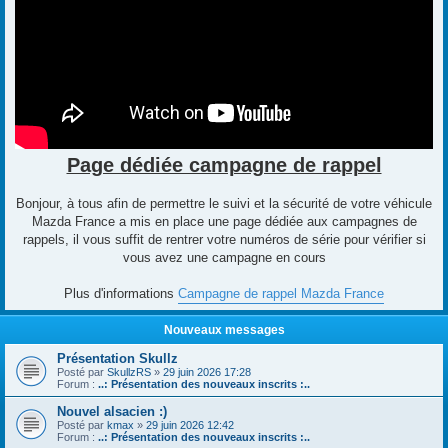
Page dédiée campagne de rappel
Bonjour, à tous afin de permettre le suivi et la sécurité de votre véhicule
Mazda France a mis en place une page dédiée aux campagnes de
rappels, il vous suffit de rentrer votre numéros de série pour vérifier si
vous avez une campagne en cours
Plus d'informations
Campagne de rappel Mazda France
Nouveaux messages
Présentation Skullz
Posté par
SkullzRS
»
29 juin 2026 17:28
Forum :
..: Présentation des nouveaux inscrits :..
Nouvel alsacien :)
Posté par
kmax
»
29 juin 2026 12:42
Forum :
..: Présentation des nouveaux inscrits :..