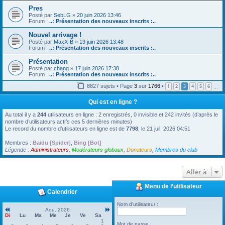
Pres
Posté par
SebLG
»
20 juin 2026 13:46
Forum :
..: Présentation des nouveaux inscrits :..
Nouvel arrivage !
Posté par
MaxX-B
»
19 juin 2026 13:48
Forum :
..: Présentation des nouveaux inscrits :..
Présentation
Posté par
chang
»
17 juin 2026 17:38
Forum :
..: Présentation des nouveaux inscrits :..
8827 sujets • Page
3
sur
1766
•
1
2
3
4
5
6
…
Qui est en ligne ?
Au total il y a
244
utilisateurs en ligne : 2 enregistrés, 0 invisible et 242 invités (d’après le
nombre d’utilisateurs actifs ces 5 dernières minutes)
Le record du nombre d’utilisateurs en ligne est de
7798
, le 21 juil. 2026 04:51
Membres :
Baidu [Spider]
,
Bing [Bot]
Légende :
Administrateurs
,
Modérateurs globaux
,
Donateurs
,
Membres du club
Aller à
Menu de l’utilisateur
Calendrier
Nom d’utilisateur :
Aou. 2026
Di
Lu
Ma
Me
Je
Ve
Sa
1
Mot de passe :