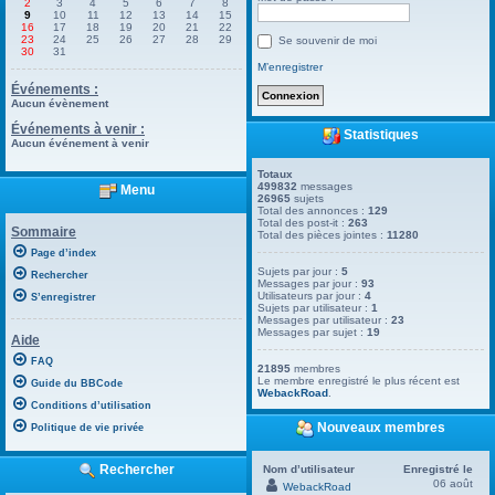
2
3
4
5
6
7
8
9
10
11
12
13
14
15
16
17
18
19
20
21
22
23
24
25
26
27
28
29
Se souvenir de moi
30
31
M’enregistrer
Événements :
Aucun évènement
Événements à venir :
Statistiques
Aucun événement à venir
Totaux
499832
messages
Menu
26965
sujets
Total des annonces :
129
Total des post-it :
263
Sommaire
Total des pièces jointes :
11280
Page d’index
Sujets par jour :
5
Rechercher
Messages par jour :
93
Utilisateurs par jour :
4
S’enregistrer
Sujets par utilisateur :
1
Messages par utilisateur :
23
Messages par sujet :
19
Aide
FAQ
21895
membres
Le membre enregistré le plus récent est
Guide du BBCode
WebackRoad
.
Conditions d’utilisation
Nouveaux membres
Politique de vie privée
Rechercher
Nom d’utilisateur
Enregistré le
06 août
WebackRoad