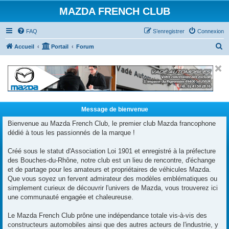
MAZDA FRENCH CLUB
FAQ
S’enregistrer
Connexion
R
Accueil
Portail
Forum
e
c
h
e
r
Message de bienvenue
c
Bienvenue au Mazda French Club, le premier club Mazda francophone
dédié à tous les passionnés de la marque !
h
e
Créé sous le statut d'Association Loi 1901 et enregistré à la préfecture
r
des Bouches-du-Rhône, notre club est un lieu de rencontre, d'échange
et de partage pour les amateurs et propriétaires de véhicules Mazda.
Que vous soyez un fervent admirateur des modèles emblématiques ou
simplement curieux de découvrir l'univers de Mazda, vous trouverez ici
une communauté engagée et chaleureuse.
Le Mazda French Club prône une indépendance totale vis-à-vis des
constructeurs automobiles ainsi que des autres acteurs de l'industrie, y