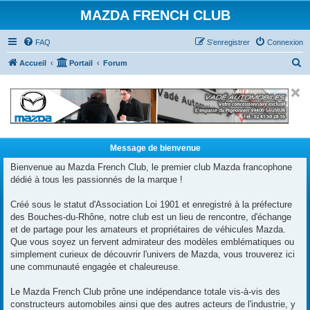
MAZDA FRENCH CLUB
FAQ
S’enregistrer
Connexion
R
Accueil
Portail
Forum
e
c
h
e
r
Message de bienvenue
c
Bienvenue au Mazda French Club, le premier club Mazda francophone
dédié à tous les passionnés de la marque !
h
e
Créé sous le statut d'Association Loi 1901 et enregistré à la préfecture
r
des Bouches-du-Rhône, notre club est un lieu de rencontre, d'échange
et de partage pour les amateurs et propriétaires de véhicules Mazda.
Que vous soyez un fervent admirateur des modèles emblématiques ou
simplement curieux de découvrir l'univers de Mazda, vous trouverez ici
une communauté engagée et chaleureuse.
Le Mazda French Club prône une indépendance totale vis-à-vis des
constructeurs automobiles ainsi que des autres acteurs de l'industrie, y