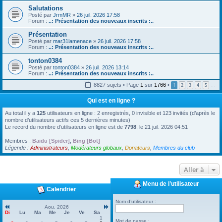
Salutations
Posté par
JrmMR
»
26 juil. 2026 17:58
Forum :
..: Présentation des nouveaux inscrits :..
Présentation
Posté par
mar31lamenace
»
26 juil. 2026 17:58
Forum :
..: Présentation des nouveaux inscrits :..
tonton0384
Posté par
tonton0384
»
26 juil. 2026 13:14
Forum :
..: Présentation des nouveaux inscrits :..
8827 sujets • Page
1
sur
1766
•
1
2
3
4
5
…
Qui est en ligne ?
Au total il y a
125
utilisateurs en ligne : 2 enregistrés, 0 invisible et 123 invités (d’après le
nombre d’utilisateurs actifs ces 5 dernières minutes)
Le record du nombre d’utilisateurs en ligne est de
7798
, le 21 juil. 2026 04:51
Membres :
Baidu [Spider]
,
Bing [Bot]
Légende :
Administrateurs
,
Modérateurs globaux
,
Donateurs
,
Membres du club
Aller à
Menu de l’utilisateur
Calendrier
Nom d’utilisateur :
Aou. 2026
Di
Lu
Ma
Me
Je
Ve
Sa
1
Mot de passe :