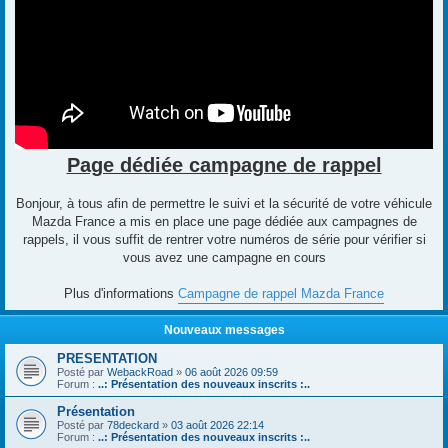
Page dédiée campagne de rappel
Bonjour, à tous afin de permettre le suivi et la sécurité de votre véhicule
Mazda France a mis en place une page dédiée aux campagnes de
rappels, il vous suffit de rentrer votre numéros de série pour vérifier si
vous avez une campagne en cours
Plus d'informations
Campagne de rappel Mazda France
Nouveaux messages
PRESENTATION
Posté par
WebackRoad
»
06 août 2026 09:59
Forum :
..: Présentation des nouveaux inscrits :..
Présentation
Posté par
78deckard
»
03 août 2026 22:14
Forum :
..: Présentation des nouveaux inscrits :..