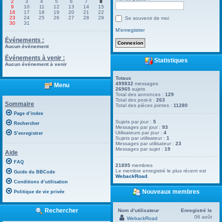
2
3
4
5
6
7
8
9
10
11
12
13
14
15
16
17
18
19
20
21
22
23
24
25
26
27
28
29
Se souvenir de moi
30
31
M’enregistrer
Événements :
Aucun évènement
Événements à venir :
Statistiques
Aucun événement à venir
Totaux
499832
messages
Menu
26965
sujets
Total des annonces :
129
Total des post-it :
263
Sommaire
Total des pièces jointes :
11280
Page d’index
Sujets par jour :
5
Rechercher
Messages par jour :
93
Utilisateurs par jour :
4
S’enregistrer
Sujets par utilisateur :
1
Messages par utilisateur :
23
Messages par sujet :
19
Aide
FAQ
21895
membres
Le membre enregistré le plus récent est
Guide du BBCode
WebackRoad
.
Conditions d’utilisation
Nouveaux membres
Politique de vie privée
Rechercher
Nom d’utilisateur
Enregistré le
06 août
WebackRoad