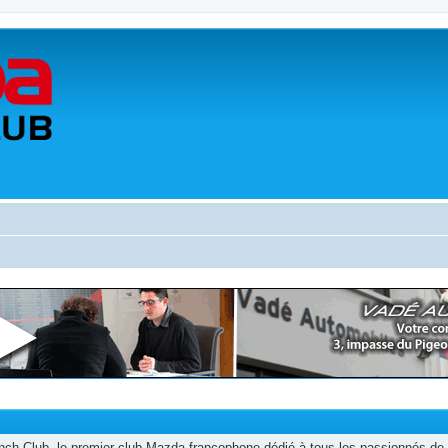
h Club, le premier club Mazda francophone dédié à tous les passionnés de 