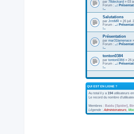
par
78deckard
» 03 a
Forum :
..: Présenta
:..
Salutations
par
JrmMR
» 26 juil.
Forum :
..: Présenta
:..
Présentation
par
mar31lamenace
»
Forum :
..: Présenta
:..
tonton0384
par
tonton0384
» 26 j
Forum :
..: Présenta
:..
QUI EST EN LIGNE ?
Au total il y a
194
utilisateurs en
Le record du nombre d’utilisate
Membres :
Baidu [Spider]
,
Bi
Légende :
Administrateurs
,
Mod