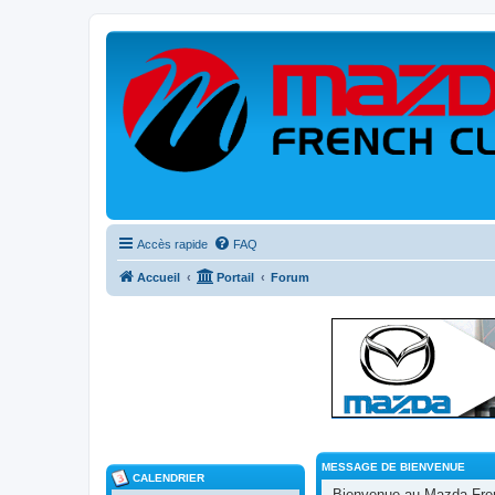
Accès rapide
FAQ
Accueil
Portail
Forum
MESSAGE DE BIENVENUE
CALENDRIER
Bienvenue au Mazda Frenc