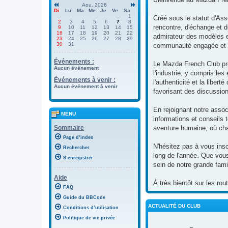
Aou. 2026
Di
Lu
Ma
Me
Je
Ve
Sa
1
Créé sous le statut d'Ass
2
3
4
5
6
7
8
rencontre, d'échange et 
9
10
11
12
13
14
15
16
17
18
19
20
21
22
admirateur des modèles e
23
24
25
26
27
28
29
30
31
communauté engagée et 
Événements :
Le Mazda French Club prô
Aucun évènement
l'industrie, y compris le
Événements à venir :
l'authenticité et la libe
Aucun événement à venir
favorisant des discussio
En rejoignant notre asso
MENU
informations et conseils 
Sommaire
aventure humaine, où cha
Page d’index
N'hésitez pas à vous insc
Rechercher
long de l'année. Que vous
S’enregistrer
sein de notre grande fam
Aide
À très bientôt sur les ro
FAQ
Guide du BBCode
ACTUALITÉ DU CLUB
Conditions d’utilisation
Politique de vie privée