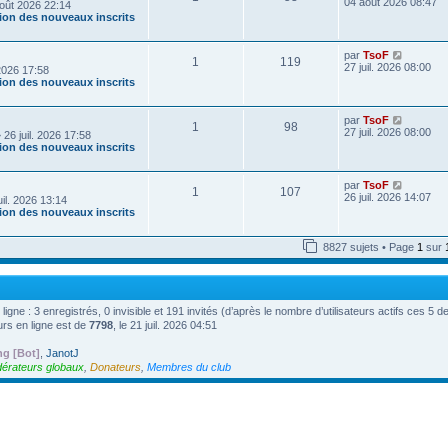
o
04 août 2026 08:47
oût 2026 22:14
e
i
tion des nouveaux inscrits
r
r
n
l
i
e
V
par
TsoF
e
1
119
d
o
27 juil. 2026 08:00
r
 2026 17:58
e
i
m
tion des nouveaux inscrits
r
r
e
n
l
s
i
e
s
V
par
TsoF
e
1
98
d
a
o
27 juil. 2026 08:00
r
 26 juil. 2026 17:58
e
g
i
m
tion des nouveaux inscrits
r
e
r
e
n
l
s
i
e
s
V
par
TsoF
e
1
107
d
a
o
26 juil. 2026 14:07
r
uil. 2026 13:14
e
g
i
m
tion des nouveaux inscrits
r
e
r
e
n
l
s
i
e
s
8827 sujets • Page
1
sur
e
d
a
r
e
g
m
r
e
e
n
s
i
 ligne : 3 enregistrés, 0 invisible et 191 invités (d’après le nombre d’utilisateurs actifs ces 5 
s
e
a
urs en ligne est de
7798
, le 21 juil. 2026 04:51
r
g
m
e
e
ng [Bot]
,
JanotJ
s
érateurs globaux
,
Donateurs
,
Membres du club
s
a
g
e