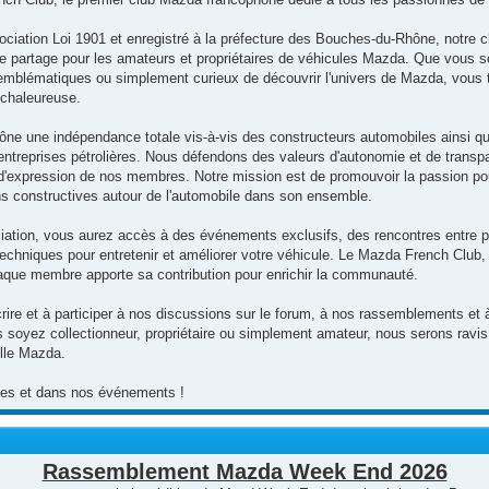
ociation Loi 1901 et enregistré à la préfecture des Bouches-du-Rhône, notre cl
de partage pour les amateurs et propriétaires de véhicules Mazda. Que vous s
mblématiques ou simplement curieux de découvrir l'univers de Mazda, vous t
chaleureuse.
ne une indépendance totale vis-à-vis des constructeurs automobiles ainsi qu
s entreprises pétrolières. Nous défendons des valeurs d'autonomie et de transp
rté d'expression de nos membres. Notre mission est de promouvoir la passion p
ns constructives autour de l'automobile dans son ensemble.
ciation, vous aurez accès à des événements exclusifs, des rencontres entre p
techniques pour entretenir et améliorer votre véhicule. Le Mazda French Club, 
que membre apporte sa contribution pour enrichir la communauté.
rire et à participer à nos discussions sur le forum, à nos rassemblements et à
 soyez collectionneur, propriétaire ou simplement amateur, nous serons ravis 
ille Mazda.
utes et dans nos événements !
Rassemblement Mazda Week End 2026