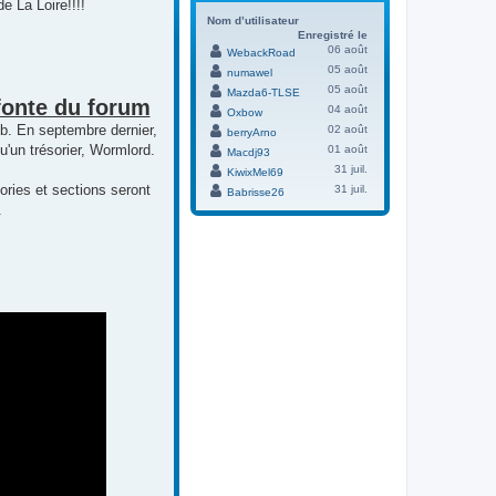
 La Loire!!!!
Nom d’utilisateur
Enregistré le
06 août
WebackRoad
05 août
numawel
05 août
Mazda6-TLSE
fonte du forum
04 août
Oxbow
b. En septembre dernier,
02 août
berryArno
'un trésorier, Wormlord.
01 août
Macdj93
31 juil.
KiwixMel69
ories et sections seront
31 juil.
Babrisse26
.