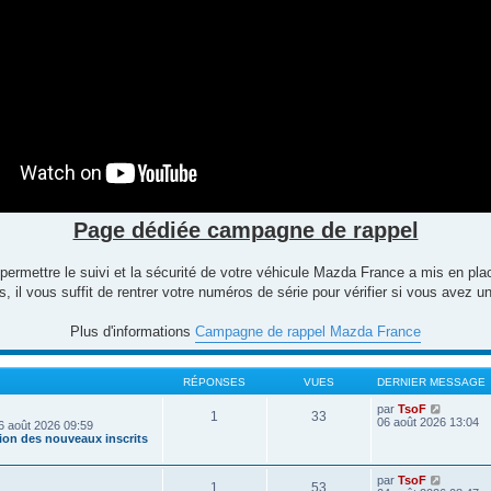
Page dédiée campagne de rappel
 permettre le suivi et la sécurité de votre véhicule Mazda France a mis en p
 il vous suffit de rentrer votre numéros de série pour vérifier si vous avez
Plus d'informations
Campagne de rappel Mazda France
RÉPONSES
VUES
DERNIER MESSAGE
V
par
TsoF
1
33
o
06 août 2026 13:04
6 août 2026 09:59
i
tion des nouveaux inscrits
r
l
e
V
par
TsoF
1
53
d