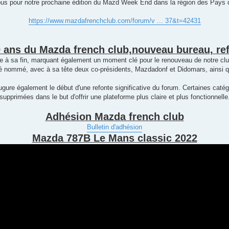
us pour notre prochaine édition du Mazd Week End dans la région des Pays de
https://www.mazdafrenchclub.com/forum/v ... 37&t=42431
0 ans du Mazda french club,nouveau bureau, re
he à sa fin, marquant également un moment clé pour le renouveau de notre clu
 nommé, avec à sa tête deux co-présidents, Mazdadonf et Didomars, ainsi qu
ure également le début d'une refonte significative du forum. Certaines catég
supprimées dans le but d'offrir une plateforme plus claire et plus fonctionnelle
Adhésion Mazda french club
Bulletin d'adhésion
Mazda 787B Le Mans classic 2022