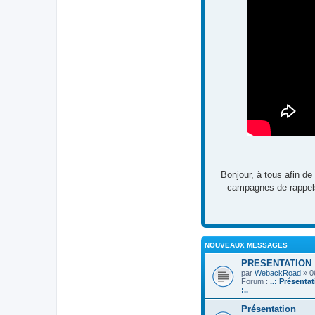
Bonjour, à tous afin de
campagnes de rappels,
NOUVEAUX MESSAGES
PRESENTATION
par
WebackRoad
» 0
Forum :
..: Présenta
:..
Présentation