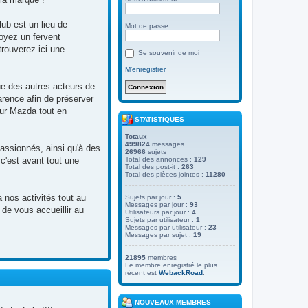
ub est un lieu de
Mot de passe :
oyez un fervent
rouverez ici une
Se souvenir de moi
M’enregistrer
e des autres acteurs de
arence afin de préserver
our Mazda tout en
STATISTIQUES
Totaux
499824
messages
assionnés, ainsi qu'à des
26966
sujets
c'est avant tout une
Total des annonces :
129
Total des post-it :
263
Total des pièces jointes :
11280
 nos activités tout au
Sujets par jour :
5
Messages par jour :
93
de vous accueillir au
Utilisateurs par jour :
4
Sujets par utilisateur :
1
Messages par utilisateur :
23
Messages par sujet :
19
21895
membres
Le membre enregistré le plus
récent est
WebackRoad
.
NOUVEAUX MEMBRES