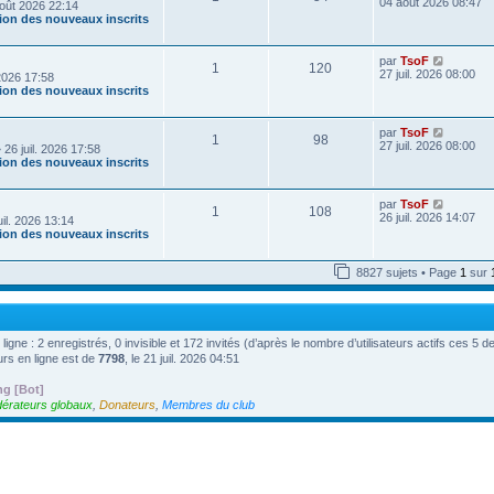
o
04 août 2026 08:47
oût 2026 22:14
e
i
tion des nouveaux inscrits
r
r
n
l
i
e
V
par
TsoF
e
1
120
d
o
27 juil. 2026 08:00
r
 2026 17:58
e
i
m
tion des nouveaux inscrits
r
r
e
n
l
s
i
e
s
V
par
TsoF
e
1
98
d
a
o
27 juil. 2026 08:00
r
 26 juil. 2026 17:58
e
g
i
m
tion des nouveaux inscrits
r
e
r
e
n
l
s
i
e
s
V
par
TsoF
e
1
108
d
a
o
26 juil. 2026 14:07
r
uil. 2026 13:14
e
g
i
m
tion des nouveaux inscrits
r
e
r
e
n
l
s
i
e
s
8827 sujets • Page
1
sur
e
d
a
r
e
g
m
r
e
e
n
s
i
 ligne : 2 enregistrés, 0 invisible et 172 invités (d’après le nombre d’utilisateurs actifs ces 5 
s
e
a
urs en ligne est de
7798
, le 21 juil. 2026 04:51
r
g
m
e
e
ng [Bot]
s
érateurs globaux
,
Donateurs
,
Membres du club
s
a
g
e