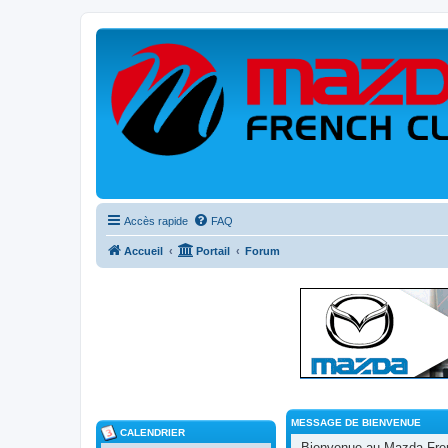
Accès rapide
FAQ
Accueil
Portail
Forum
MESSAGE DE BIENVENUE
CALENDRIER
Bienvenue au Mazda Frenc