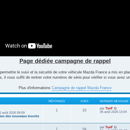
Page dédiée campagne de rappel
 permettre le suivi et la sécurité de votre véhicule Mazda France a mis en p
 il vous suffit de rentrer votre numéros de série pour vérifier si vous avez
Plus d'informations
Campagne de rappel Mazda France
RÉPONSES
VUES
DERNIER MESSAGE
V
par
TsoF
1
33
o
06 août 2026 13:04
6 août 2026 09:59
i
tion des nouveaux inscrits
r
l
e
V
par
TsoF
1
54
d