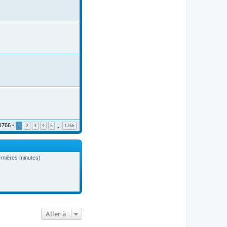
1766
•
1
2
3
4
5
1766
…
dernières minutes)
Aller à