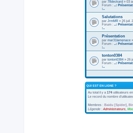
par
78deckard
» 03 a
Forum :
..: Présenta
:..
Salutations
par
JrmMR
» 26 juil.
Forum :
..: Présenta
:..
Présentation
par
mar31lamenace
»
Forum :
..: Présenta
:..
tonton0384
par
tonton0384
» 26 j
Forum :
..: Présenta
:..
QUI EST EN LIGNE ?
Au total il y a
174
utilisateurs en
Le record du nombre d’utilisate
Membres :
Baidu [Spider]
,
Bi
Légende :
Administrateurs
,
Mod