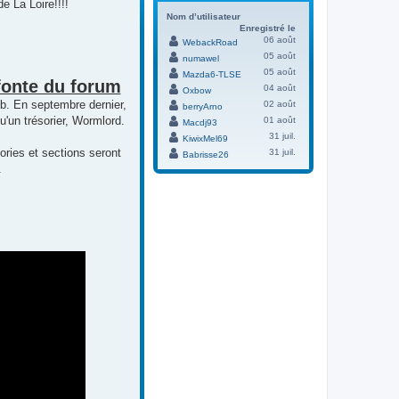
 La Loire!!!!
Nom d’utilisateur
Enregistré le
06 août
WebackRoad
05 août
numawel
05 août
Mazda6-TLSE
fonte du forum
04 août
Oxbow
b. En septembre dernier,
02 août
berryArno
'un trésorier, Wormlord.
01 août
Macdj93
31 juil.
KiwixMel69
ories et sections seront
31 juil.
Babrisse26
.