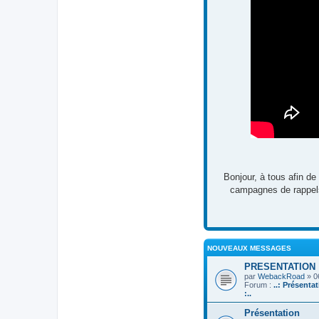
Bonjour, à tous afin de
campagnes de rappels,
NOUVEAUX MESSAGES
PRESENTATION
par
WebackRoad
» 0
Forum :
..: Présenta
:..
Présentation