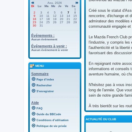
Aou. 2026
Di
Lu
Ma
Me
Je
Ve
Sa
1
Créé sous le statut d'Ass
2
3
4
5
6
7
8
rencontre, d'échange et 
9
10
11
12
13
14
15
16
17
18
19
20
21
22
admirateur des modèles e
23
24
25
26
27
28
29
30
31
communauté engagée et 
Événements :
Le Mazda French Club prô
Aucun évènement
l'industrie, y compris le
Événements à venir :
l'authenticité et la libe
Aucun événement à venir
favorisant des discussio
En rejoignant notre asso
MENU
informations et conseils 
Sommaire
aventure humaine, où cha
Page d’index
N'hésitez pas à vous insc
Rechercher
long de l'année. Que vous
S’enregistrer
sein de notre grande fam
Aide
À très bientôt sur les ro
FAQ
Guide du BBCode
ACTUALITÉ DU CLUB
Conditions d’utilisation
Politique de vie privée