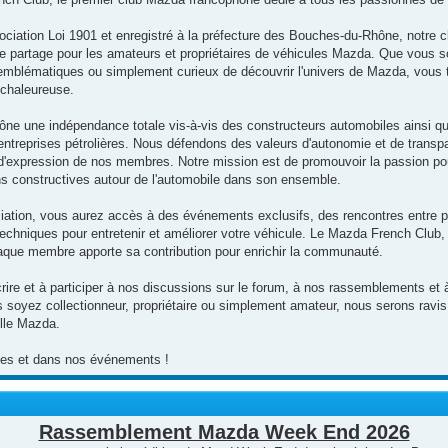
ociation Loi 1901 et enregistré à la préfecture des Bouches-du-Rhône, notre cl
de partage pour les amateurs et propriétaires de véhicules Mazda. Que vous s
mblématiques ou simplement curieux de découvrir l'univers de Mazda, vous t
chaleureuse.
ne une indépendance totale vis-à-vis des constructeurs automobiles ainsi qu
s entreprises pétrolières. Nous défendons des valeurs d'autonomie et de transp
rté d'expression de nos membres. Notre mission est de promouvoir la passion p
ns constructives autour de l'automobile dans son ensemble.
ciation, vous aurez accès à des événements exclusifs, des rencontres entre p
techniques pour entretenir et améliorer votre véhicule. Le Mazda French Club, 
que membre apporte sa contribution pour enrichir la communauté.
rire et à participer à nos discussions sur le forum, à nos rassemblements et à
 soyez collectionneur, propriétaire ou simplement amateur, nous serons ravis 
ille Mazda.
utes et dans nos événements !
Rassemblement Mazda Week End 2026