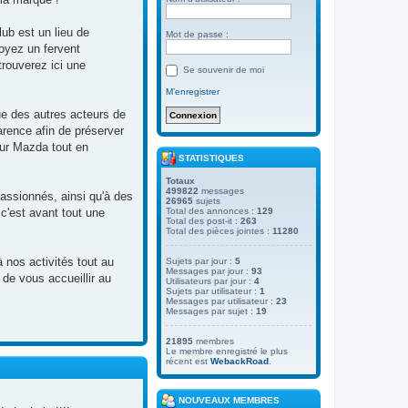
ub est un lieu de
Mot de passe :
oyez un fervent
rouverez ici une
Se souvenir de moi
M’enregistrer
e des autres acteurs de
arence afin de préserver
our Mazda tout en
STATISTIQUES
Totaux
499822
messages
assionnés, ainsi qu'à des
26965
sujets
c'est avant tout une
Total des annonces :
129
Total des post-it :
263
Total des pièces jointes :
11280
 nos activités tout au
Sujets par jour :
5
Messages par jour :
93
de vous accueillir au
Utilisateurs par jour :
4
Sujets par utilisateur :
1
Messages par utilisateur :
23
Messages par sujet :
19
21895
membres
Le membre enregistré le plus
récent est
WebackRoad
.
NOUVEAUX MEMBRES