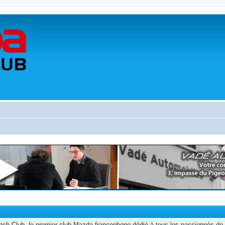
h Club, le premier club Mazda francophone dédié à tous les passionnés de 