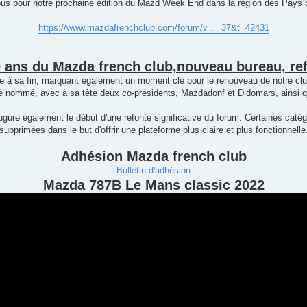
us pour notre prochaine édition du Mazd Week End dans la région des Pays de
https://www.mazdafrenchclub.com/forum/v ... 37&t=42431
0 ans du Mazda french club,nouveau bureau, re
he à sa fin, marquant également un moment clé pour le renouveau de notre clu
 nommé, avec à sa tête deux co-présidents, Mazdadonf et Didomars, ainsi qu
ure également le début d'une refonte significative du forum. Certaines catég
supprimées dans le but d'offrir une plateforme plus claire et plus fonctionnelle
Adhésion Mazda french club
Bulletin d'adhésion
Mazda 787B Le Mans classic 2022