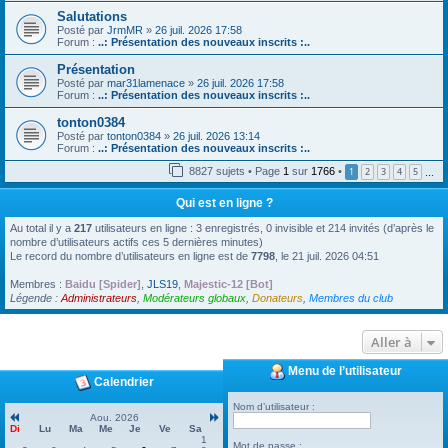
Salutations
Posté par
JrmMR
»
26 juil. 2026 17:58
Forum :
..: Présentation des nouveaux inscrits :..
Présentation
Posté par
mar31lamenace
»
26 juil. 2026 17:58
Forum :
..: Présentation des nouveaux inscrits :..
tonton0384
Posté par
tonton0384
»
26 juil. 2026 13:14
Forum :
..: Présentation des nouveaux inscrits :..
8827 sujets • Page
1
sur
1766
•
1
2
3
4
5
…
Qui est en ligne ?
Au total il y a
217
utilisateurs en ligne : 3 enregistrés, 0 invisible et 214 invités (d’après le
nombre d’utilisateurs actifs ces 5 dernières minutes)
Le record du nombre d’utilisateurs en ligne est de
7798
, le 21 juil. 2026 04:51
Membres :
Baidu [Spider]
,
JLS19
,
Majestic-12 [Bot]
Légende :
Administrateurs
,
Modérateurs globaux
,
Donateurs
,
Membres du club
Aller à
Menu de l’utilisateur
Calendrier
Nom d’utilisateur :
Aou. 2026
Di
Lu
Ma
Me
Je
Ve
Sa
1
Mot de passe :