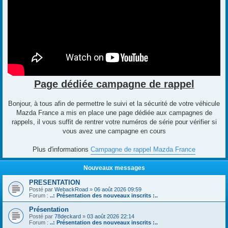
Page dédiée campagne de rappel
Bonjour, à tous afin de permettre le suivi et la sécurité de votre véhicule
Mazda France a mis en place une page dédiée aux campagnes de
rappels, il vous suffit de rentrer votre numéros de série pour vérifier si
vous avez une campagne en cours
Plus d'informations
Campagne de rappel Mazda France
Nouveaux messages
PRESENTATION
Posté par
WebackRoad
»
06 août 2026 09:59
Forum :
..: Présentation des nouveaux inscrits :..
Présentation
Posté par
78deckard
»
03 août 2026 22:14
Forum :
..: Présentation des nouveaux inscrits :..