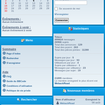
2
3
4
5
6
7
8
9
10
11
12
13
14
15
16
17
18
19
20
21
22
23
24
25
26
27
28
29
Se souvenir de moi
30
31
M’enregistrer
Événements :
Aucun évènement
Événements à venir :
Statistiques
Aucun événement à venir
Totaux
499824
messages
Menu
26966
sujets
Total des annonces :
129
Total des post-it :
263
Sommaire
Total des pièces jointes :
11280
Page d’index
Sujets par jour :
5
Rechercher
Messages par jour :
93
Utilisateurs par jour :
4
S’enregistrer
Sujets par utilisateur :
1
Messages par utilisateur :
23
Messages par sujet :
19
Aide
FAQ
21895
membres
Le membre enregistré le plus récent est
Guide du BBCode
WebackRoad
.
Conditions d’utilisation
Nouveaux membres
Politique de vie privée
Rechercher
Nom d’utilisateur
Enregistré le
06 août
WebackRoad