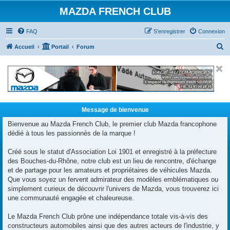
MAZDA FRENCH CLUB
FAQ
S’enregistrer
Connexion
R
Accueil
Portail
Forum
e
c
h
e
r
Message de bienvenue
c
Bienvenue au Mazda French Club, le premier club Mazda francophone
dédié à tous les passionnés de la marque !
h
e
Créé sous le statut d'Association Loi 1901 et enregistré à la préfecture
r
des Bouches-du-Rhône, notre club est un lieu de rencontre, d'échange
et de partage pour les amateurs et propriétaires de véhicules Mazda.
Que vous soyez un fervent admirateur des modèles emblématiques ou
simplement curieux de découvrir l'univers de Mazda, vous trouverez ici
une communauté engagée et chaleureuse.
Le Mazda French Club prône une indépendance totale vis-à-vis des
constructeurs automobiles ainsi que des autres acteurs de l'industrie, y