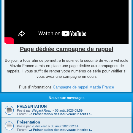
Page dédiée campagne de rappel
Bonjour, à tous afin de permettre le suivi et la sécurité de votre véhicule
Mazda France a mis en place une page dédiée aux campagnes de
rappels, il vous suffit de rentrer votre numéros de série pour vérifier si
vous avez une campagne en cours
Plus d'informations
Campagne de rappel Mazda France
Nouveaux messages
PRESENTATION
Posté par
WebackRoad
»
06 août 2026 09:59
Forum :
..: Présentation des nouveaux inscrits :..
Présentation
Posté par
78deckard
»
03 août 2026 22:14
Forum :
..: Présentation des nouveaux inscrits :..