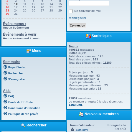
2
3
4
5
6
7
8
9
10
11
12
13
14
15
16
17
18
19
20
21
22
23
24
25
26
27
28
29
Se souvenir de moi
30
31
M’enregistrer
Événements :
Aucun évènement
Événements à venir :
Statistiques
Aucun événement à venir
Totaux
499832
messages
Menu
26965
sujets
Total des annonces :
129
Total des post-it :
263
Sommaire
Total des pièces jointes :
11280
Page d’index
Sujets par jour :
5
Rechercher
Messages par jour :
93
Utilisateurs par jour :
4
S’enregistrer
Sujets par utilisateur :
1
Messages par utilisateur :
23
Messages par sujet :
19
Aide
FAQ
21897
membres
Le membre enregistré le plus récent est
Guide du BBCode
14takumi
.
Conditions d’utilisation
Nouveaux membres
Politique de vie privée
Rechercher
Nom d’utilisateur
Enregistré le
09 août
14takumi