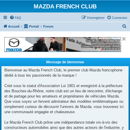
MAZDA FRENCH CLUB
FAQ
S’enregistrer
Connexion
R
Accueil
Portail
Forum
e
c
h
e
r
Message de bienvenue
c
Bienvenue au Mazda French Club, le premier club Mazda francophone
dédié à tous les passionnés de la marque !
h
e
Créé sous le statut d'Association Loi 1901 et enregistré à la préfecture
r
des Bouches-du-Rhône, notre club est un lieu de rencontre, d'échange
et de partage pour les amateurs et propriétaires de véhicules Mazda.
Que vous soyez un fervent admirateur des modèles emblématiques ou
simplement curieux de découvrir l'univers de Mazda, vous trouverez ici
une communauté engagée et chaleureuse.
Le Mazda French Club prône une indépendance totale vis-à-vis des
constructeurs automobiles ainsi que des autres acteurs de l'industrie, y