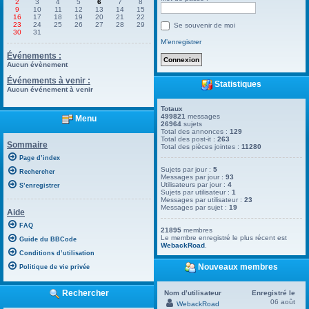
2
3
4
5
6
7
8
9
10
11
12
13
14
15
16
17
18
19
20
21
22
23
24
25
26
27
28
29
Se souvenir de moi
30
31
M’enregistrer
Événements :
Aucun évènement
Événements à venir :
Statistiques
Aucun événement à venir
Totaux
499821
messages
Menu
26964
sujets
Total des annonces :
129
Total des post-it :
263
Sommaire
Total des pièces jointes :
11280
Page d’index
Sujets par jour :
5
Rechercher
Messages par jour :
93
Utilisateurs par jour :
4
S’enregistrer
Sujets par utilisateur :
1
Messages par utilisateur :
23
Messages par sujet :
19
Aide
FAQ
21895
membres
Le membre enregistré le plus récent est
Guide du BBCode
WebackRoad
.
Conditions d’utilisation
Nouveaux membres
Politique de vie privée
Rechercher
Nom d’utilisateur
Enregistré le
06 août
WebackRoad