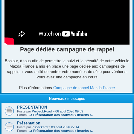
Page dédiée campagne de rappel
Bonjour, à tous afin de permettre le suivi et la sécurité de votre véhicule
Mazda France a mis en place une page dédiée aux campagnes de
rappels, il vous suffit de rentrer votre numéros de série pour vérifier si
vous avez une campagne en cours
Plus d'informations
Campagne de rappel Mazda France
Nouveaux messages
PRESENTATION
Posté par
WebackRoad
»
06 août 2026 09:59
Forum :
..: Présentation des nouveaux inscrits :..
Présentation
Posté par
78deckard
»
03 août 2026 22:14
Forum :
..: Présentation des nouveaux inscrits :..