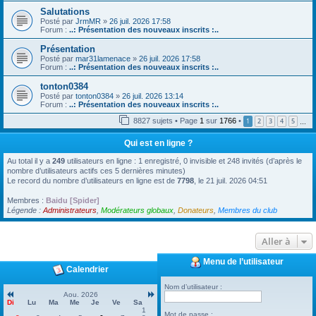
Salutations
Posté par
JrmMR
»
26 juil. 2026 17:58
Forum :
..: Présentation des nouveaux inscrits :..
Présentation
Posté par
mar31lamenace
»
26 juil. 2026 17:58
Forum :
..: Présentation des nouveaux inscrits :..
tonton0384
Posté par
tonton0384
»
26 juil. 2026 13:14
Forum :
..: Présentation des nouveaux inscrits :..
8827 sujets • Page
1
sur
1766
•
1
2
3
4
5
…
Qui est en ligne ?
Au total il y a
249
utilisateurs en ligne : 1 enregistré, 0 invisible et 248 invités (d’après le
nombre d’utilisateurs actifs ces 5 dernières minutes)
Le record du nombre d’utilisateurs en ligne est de
7798
, le 21 juil. 2026 04:51
Membres :
Baidu [Spider]
Légende :
Administrateurs
,
Modérateurs globaux
,
Donateurs
,
Membres du club
Aller à
Menu de l’utilisateur
Calendrier
Nom d’utilisateur :
Aou. 2026
Di
Lu
Ma
Me
Je
Ve
Sa
1
Mot de passe :