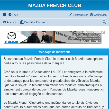
MAZDA FRENCH CLUB
FAQ
S’enregistrer
Connexion
R
Accueil
Portail
Forum
e
c
h
e
r
Message de bienvenue
c
Bienvenue au Mazda French Club, le premier club Mazda francophone
dédié à tous les passionnés de la marque !
h
e
Créé sous le statut d'Association Loi 1901 et enregistré à la préfecture
r
des Bouches-du-Rhône, notre club est un lieu de rencontre, d'échange
et de partage pour les amateurs et propriétaires de véhicules Mazda.
Que vous soyez un fervent admirateur des modèles emblématiques ou
simplement curieux de découvrir l'univers de Mazda, vous trouverez ici
une communauté engagée et chaleureuse.
Le Mazda French Club prône une indépendance totale vis-à-vis des
constructeurs automobiles ainsi que des autres acteurs de l'industrie, y