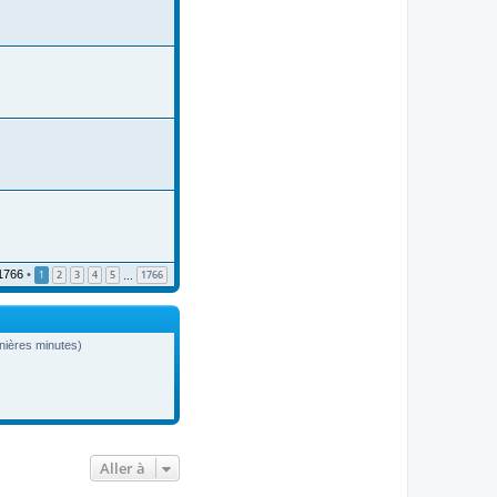
1766
•
1
2
3
4
5
1766
…
ernières minutes)
Aller à