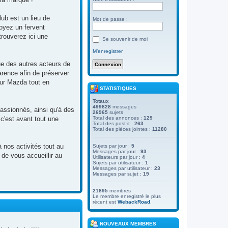
ub est un lieu de
Mot de passe :
oyez un fervent
rouverez ici une
Se souvenir de moi
M’enregistrer
e des autres acteurs de
arence afin de préserver
our Mazda tout en
STATISTIQUES
Totaux
499828
messages
assionnés, ainsi qu'à des
26965
sujets
c'est avant tout une
Total des annonces :
129
Total des post-it :
263
Total des pièces jointes :
11280
 nos activités tout au
Sujets par jour :
5
Messages par jour :
93
de vous accueillir au
Utilisateurs par jour :
4
Sujets par utilisateur :
1
Messages par utilisateur :
23
Messages par sujet :
19
21895
membres
Le membre enregistré le plus
récent est
WebackRoad
.
NOUVEAUX MEMBRES