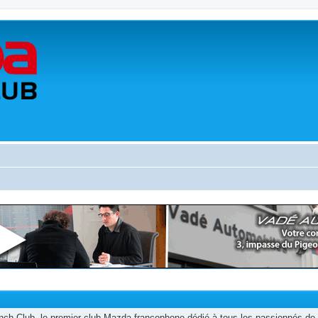
h Club, le premier club Mazda francophone dédié à tous les passionnés de 