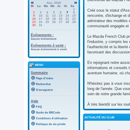
Aou. 2026
Di
Lu
Ma
Me
Je
Ve
Sa
1
Créé sous le statut d'Ass
2
3
4
5
6
7
8
rencontre, d'échange et 
9
10
11
12
13
14
15
16
17
18
19
20
21
22
admirateur des modèles e
23
24
25
26
27
28
29
30
31
communauté engagée et 
Événements :
Le Mazda French Club prô
Aucun évènement
l'industrie, y compris le
Événements à venir :
l'authenticité et la libe
Aucun événement à venir
favorisant des discussio
En rejoignant notre asso
MENU
informations et conseils 
Sommaire
aventure humaine, où cha
Page d’index
N'hésitez pas à vous insc
Rechercher
long de l'année. Que vous
S’enregistrer
sein de notre grande fam
Aide
À très bientôt sur les ro
FAQ
Guide du BBCode
ACTUALITÉ DU CLUB
Conditions d’utilisation
Politique de vie privée