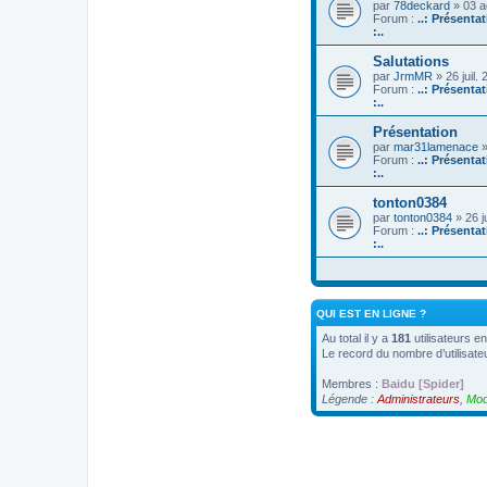
par
78deckard
» 03 a
Forum :
..: Présenta
:..
Salutations
par
JrmMR
» 26 juil.
Forum :
..: Présenta
:..
Présentation
par
mar31lamenace
»
Forum :
..: Présenta
:..
tonton0384
par
tonton0384
» 26 j
Forum :
..: Présenta
:..
QUI EST EN LIGNE ?
Au total il y a
181
utilisateurs en
Le record du nombre d’utilisate
Membres :
Baidu [Spider]
Légende :
Administrateurs
,
Mod