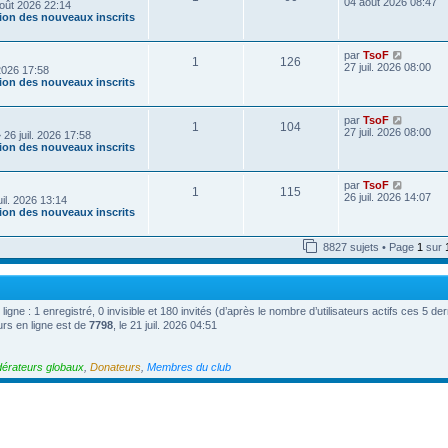
o
04 août 2026 08:47
oût 2026 22:14
e
i
tion des nouveaux inscrits
r
r
n
l
i
e
V
par
TsoF
e
1
126
d
o
27 juil. 2026 08:00
r
 2026 17:58
e
i
m
tion des nouveaux inscrits
r
r
e
n
l
s
i
e
s
V
par
TsoF
e
1
104
d
a
o
27 juil. 2026 08:00
r
 26 juil. 2026 17:58
e
g
i
m
tion des nouveaux inscrits
r
e
r
e
n
l
s
i
e
s
V
par
TsoF
e
1
115
d
a
o
26 juil. 2026 14:07
r
uil. 2026 13:14
e
g
i
m
tion des nouveaux inscrits
r
e
r
e
n
l
s
i
e
s
8827 sujets • Page
1
sur
e
d
a
r
e
g
m
r
e
e
n
s
i
 ligne : 1 enregistré, 0 invisible et 180 invités (d’après le nombre d’utilisateurs actifs ces 5 d
s
e
a
urs en ligne est de
7798
, le 21 juil. 2026 04:51
r
g
m
e
e
s
érateurs globaux
,
Donateurs
,
Membres du club
s
a
g
e