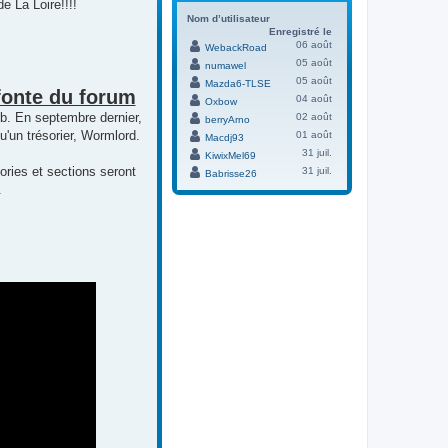
 La Loire!!!!
Nom d’utilisateur
Enregistré le
06 août
WebackRoad
05 août
numawel
05 août
Mazda6-TLSE
fonte du forum
04 août
Oxbow
b. En septembre dernier,
02 août
berryArno
'un trésorier, Wormlord.
01 août
Macdj93
31 juil.
KiwixMel69
ories et sections seront
31 juil.
Babrisse26
.