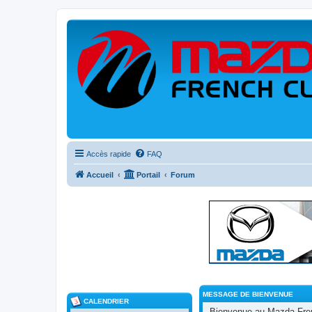
Accès rapide
FAQ
Accueil
Portail
Forum
MESSAGE DE BIENVENUE
CALENDRIER
Bienvenue au Mazda Frenc