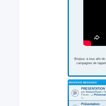
Bonjour, à tous afin de
campagnes de rappels,
NOUVEAUX MESSAGES
PRESENTATION
par
WebackRoad
» 0
Forum :
..: Présenta
:..
Présentation