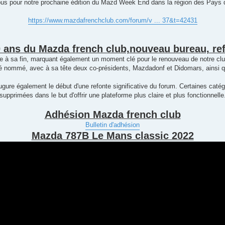
us pour notre prochaine édition du Mazd Week End dans la région des Pays de
https://www.mazdafrenchclub.com/forum/v ... 37&t=42431
0 ans du Mazda french club,nouveau bureau, re
he à sa fin, marquant également un moment clé pour le renouveau de notre clu
 nommé, avec à sa tête deux co-présidents, Mazdadonf et Didomars, ainsi qu
ure également le début d'une refonte significative du forum. Certaines catég
supprimées dans le but d'offrir une plateforme plus claire et plus fonctionnelle
Adhésion Mazda french club
Bulletin d'adhésion
Mazda 787B Le Mans classic 2022