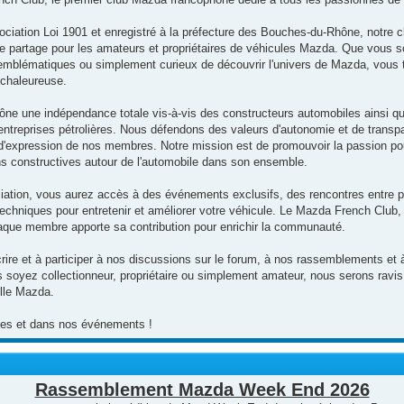
ociation Loi 1901 et enregistré à la préfecture des Bouches-du-Rhône, notre cl
de partage pour les amateurs et propriétaires de véhicules Mazda. Que vous s
mblématiques ou simplement curieux de découvrir l'univers de Mazda, vous t
chaleureuse.
ne une indépendance totale vis-à-vis des constructeurs automobiles ainsi qu
s entreprises pétrolières. Nous défendons des valeurs d'autonomie et de transp
rté d'expression de nos membres. Notre mission est de promouvoir la passion p
ns constructives autour de l'automobile dans son ensemble.
ciation, vous aurez accès à des événements exclusifs, des rencontres entre p
techniques pour entretenir et améliorer votre véhicule. Le Mazda French Club, 
que membre apporte sa contribution pour enrichir la communauté.
rire et à participer à nos discussions sur le forum, à nos rassemblements et à
 soyez collectionneur, propriétaire ou simplement amateur, nous serons ravis 
ille Mazda.
utes et dans nos événements !
Rassemblement Mazda Week End 2026