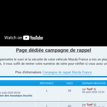
Page dédiée campagne de rappel
 permettre le suivi et la sécurité de votre véhicule Mazda France a mis en p
 il vous suffit de rentrer votre numéros de série pour vérifier si vous avez
Plus d'informations
Campagne de rappel Mazda France
RÉPONSES
VUES
DERNIER MESSAGE
V
par
TsoF
1
39
o
06 août 2026 13:04
6 août 2026 09:59
i
tion des nouveaux inscrits
r
l
e
V
par
TsoF
1
60
d