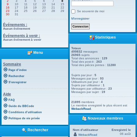
2
3
4
5
6
7
8
9
10
11
12
13
14
15
16
17
18
19
20
21
22
23
24
25
26
27
28
29
Se souvenir de moi
30
31
M’enregistrer
Événements :
Aucun évènement
Événements à venir :
Statistiques
Aucun événement à venir
Totaux
499832
messages
Menu
26965
sujets
Total des annonces :
129
Total des post-it :
263
Sommaire
Total des pièces jointes :
11280
Page d’index
Sujets par jour :
5
Rechercher
Messages par jour :
93
Utilisateurs par jour :
4
S’enregistrer
Sujets par utilisateur :
1
Messages par utilisateur :
23
Messages par sujet :
19
Aide
FAQ
21895
membres
Le membre enregistré le plus récent est
Guide du BBCode
WebackRoad
.
Conditions d’utilisation
Nouveaux membres
Politique de vie privée
Rechercher
Nom d’utilisateur
Enregistré le
06 août
WebackRoad