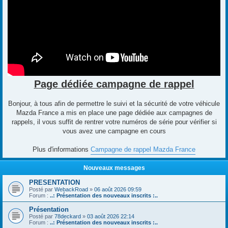
Page dédiée campagne de rappel
Bonjour, à tous afin de permettre le suivi et la sécurité de votre véhicule
Mazda France a mis en place une page dédiée aux campagnes de
rappels, il vous suffit de rentrer votre numéros de série pour vérifier si
vous avez une campagne en cours
Plus d'informations
Campagne de rappel Mazda France
Nouveaux messages
PRESENTATION
Posté par
WebackRoad
»
06 août 2026 09:59
Forum :
..: Présentation des nouveaux inscrits :..
Présentation
Posté par
78deckard
»
03 août 2026 22:14
Forum :
..: Présentation des nouveaux inscrits :..