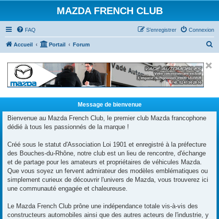
MAZDA FRENCH CLUB
FAQ
S’enregistrer
Connexion
R
Accueil
Portail
Forum
e
c
h
e
r
Message de bienvenue
c
Bienvenue au Mazda French Club, le premier club Mazda francophone
dédié à tous les passionnés de la marque !
h
e
Créé sous le statut d'Association Loi 1901 et enregistré à la préfecture
r
des Bouches-du-Rhône, notre club est un lieu de rencontre, d'échange
et de partage pour les amateurs et propriétaires de véhicules Mazda.
Que vous soyez un fervent admirateur des modèles emblématiques ou
simplement curieux de découvrir l'univers de Mazda, vous trouverez ici
une communauté engagée et chaleureuse.
Le Mazda French Club prône une indépendance totale vis-à-vis des
constructeurs automobiles ainsi que des autres acteurs de l'industrie, y