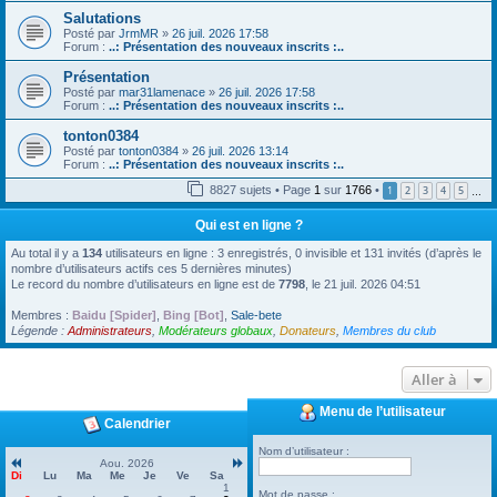
Salutations
Posté par
JrmMR
»
26 juil. 2026 17:58
Forum :
..: Présentation des nouveaux inscrits :..
Présentation
Posté par
mar31lamenace
»
26 juil. 2026 17:58
Forum :
..: Présentation des nouveaux inscrits :..
tonton0384
Posté par
tonton0384
»
26 juil. 2026 13:14
Forum :
..: Présentation des nouveaux inscrits :..
8827 sujets • Page
1
sur
1766
•
1
2
3
4
5
…
Qui est en ligne ?
Au total il y a
134
utilisateurs en ligne : 3 enregistrés, 0 invisible et 131 invités (d’après le
nombre d’utilisateurs actifs ces 5 dernières minutes)
Le record du nombre d’utilisateurs en ligne est de
7798
, le 21 juil. 2026 04:51
Membres :
Baidu [Spider]
,
Bing [Bot]
,
Sale-bete
Légende :
Administrateurs
,
Modérateurs globaux
,
Donateurs
,
Membres du club
Aller à
Menu de l’utilisateur
Calendrier
Nom d’utilisateur :
Aou. 2026
Di
Lu
Ma
Me
Je
Ve
Sa
1
Mot de passe :