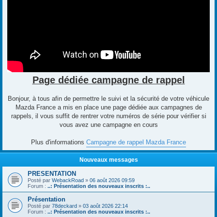
Page dédiée campagne de rappel
Bonjour, à tous afin de permettre le suivi et la sécurité de votre véhicule
Mazda France a mis en place une page dédiée aux campagnes de
rappels, il vous suffit de rentrer votre numéros de série pour vérifier si
vous avez une campagne en cours
Plus d'informations
Campagne de rappel Mazda France
Nouveaux messages
PRESENTATION
Posté par
WebackRoad
»
06 août 2026 09:59
Forum :
..: Présentation des nouveaux inscrits :..
Présentation
Posté par
78deckard
»
03 août 2026 22:14
Forum :
..: Présentation des nouveaux inscrits :..