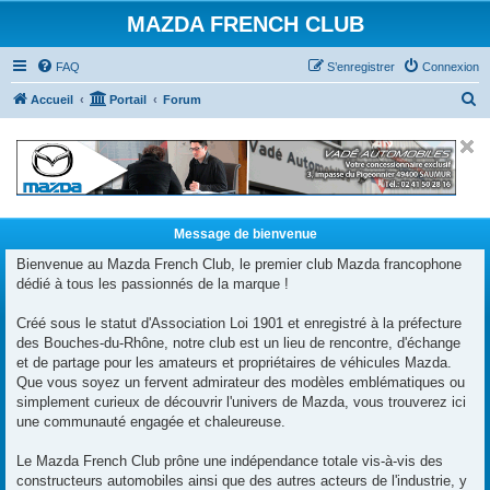
MAZDA FRENCH CLUB
FAQ
S’enregistrer
Connexion
R
Accueil
Portail
Forum
e
c
h
e
r
Message de bienvenue
c
Bienvenue au Mazda French Club, le premier club Mazda francophone
dédié à tous les passionnés de la marque !
h
e
Créé sous le statut d'Association Loi 1901 et enregistré à la préfecture
r
des Bouches-du-Rhône, notre club est un lieu de rencontre, d'échange
et de partage pour les amateurs et propriétaires de véhicules Mazda.
Que vous soyez un fervent admirateur des modèles emblématiques ou
simplement curieux de découvrir l'univers de Mazda, vous trouverez ici
une communauté engagée et chaleureuse.
Le Mazda French Club prône une indépendance totale vis-à-vis des
constructeurs automobiles ainsi que des autres acteurs de l'industrie, y