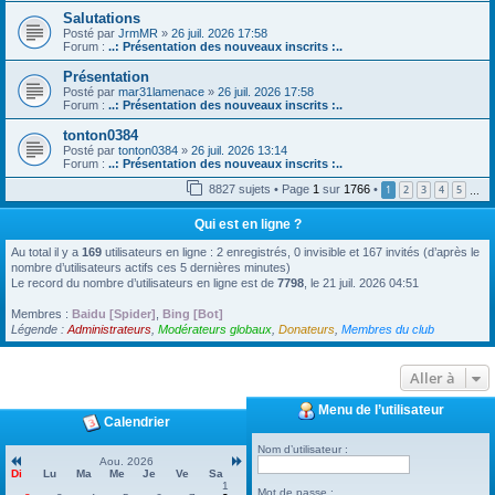
Salutations
Posté par
JrmMR
»
26 juil. 2026 17:58
Forum :
..: Présentation des nouveaux inscrits :..
Présentation
Posté par
mar31lamenace
»
26 juil. 2026 17:58
Forum :
..: Présentation des nouveaux inscrits :..
tonton0384
Posté par
tonton0384
»
26 juil. 2026 13:14
Forum :
..: Présentation des nouveaux inscrits :..
8827 sujets • Page
1
sur
1766
•
1
2
3
4
5
…
Qui est en ligne ?
Au total il y a
169
utilisateurs en ligne : 2 enregistrés, 0 invisible et 167 invités (d’après le
nombre d’utilisateurs actifs ces 5 dernières minutes)
Le record du nombre d’utilisateurs en ligne est de
7798
, le 21 juil. 2026 04:51
Membres :
Baidu [Spider]
,
Bing [Bot]
Légende :
Administrateurs
,
Modérateurs globaux
,
Donateurs
,
Membres du club
Aller à
Menu de l’utilisateur
Calendrier
Nom d’utilisateur :
Aou. 2026
Di
Lu
Ma
Me
Je
Ve
Sa
1
Mot de passe :