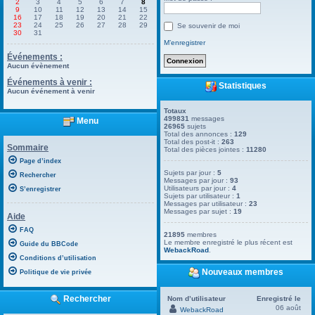
2
3
4
5
6
7
8
9
10
11
12
13
14
15
16
17
18
19
20
21
22
23
24
25
26
27
28
29
Se souvenir de moi
30
31
M’enregistrer
Événements :
Aucun évènement
Événements à venir :
Statistiques
Aucun événement à venir
Totaux
499831
messages
Menu
26965
sujets
Total des annonces :
129
Total des post-it :
263
Sommaire
Total des pièces jointes :
11280
Page d’index
Sujets par jour :
5
Rechercher
Messages par jour :
93
Utilisateurs par jour :
4
S’enregistrer
Sujets par utilisateur :
1
Messages par utilisateur :
23
Messages par sujet :
19
Aide
FAQ
21895
membres
Le membre enregistré le plus récent est
Guide du BBCode
WebackRoad
.
Conditions d’utilisation
Nouveaux membres
Politique de vie privée
Rechercher
Nom d’utilisateur
Enregistré le
06 août
WebackRoad