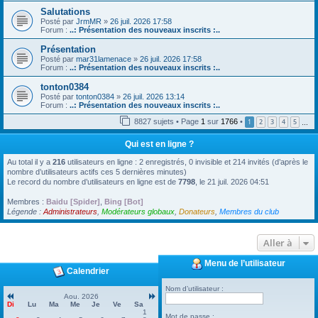
Salutations
Posté par
JrmMR
»
26 juil. 2026 17:58
Forum :
..: Présentation des nouveaux inscrits :..
Présentation
Posté par
mar31lamenace
»
26 juil. 2026 17:58
Forum :
..: Présentation des nouveaux inscrits :..
tonton0384
Posté par
tonton0384
»
26 juil. 2026 13:14
Forum :
..: Présentation des nouveaux inscrits :..
8827 sujets • Page
1
sur
1766
•
1
2
3
4
5
…
Qui est en ligne ?
Au total il y a
216
utilisateurs en ligne : 2 enregistrés, 0 invisible et 214 invités (d’après le
nombre d’utilisateurs actifs ces 5 dernières minutes)
Le record du nombre d’utilisateurs en ligne est de
7798
, le 21 juil. 2026 04:51
Membres :
Baidu [Spider]
,
Bing [Bot]
Légende :
Administrateurs
,
Modérateurs globaux
,
Donateurs
,
Membres du club
Aller à
Menu de l’utilisateur
Calendrier
Nom d’utilisateur :
Aou. 2026
Di
Lu
Ma
Me
Je
Ve
Sa
1
Mot de passe :