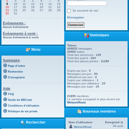
2
3
4
5
6
7
8
9
10
11
12
13
14
15
16
17
18
19
20
21
22
23
24
25
26
27
28
29
Se souvenir de moi
30
31
M’enregistrer
Événements :
Aucun évènement
Événements à venir :
Statistiques
Aucun événement à venir
Totaux
499832
messages
Menu
26965
sujets
Total des annonces :
129
Total des post-it :
263
Sommaire
Total des pièces jointes :
11280
Page d’index
Sujets par jour :
5
Rechercher
Messages par jour :
93
Utilisateurs par jour :
4
S’enregistrer
Sujets par utilisateur :
1
Messages par utilisateur :
23
Messages par sujet :
19
Aide
FAQ
21895
membres
Le membre enregistré le plus récent est
Guide du BBCode
WebackRoad
.
Conditions d’utilisation
Nouveaux membres
Politique de vie privée
Rechercher
Nom d’utilisateur
Enregistré le
06 août
WebackRoad