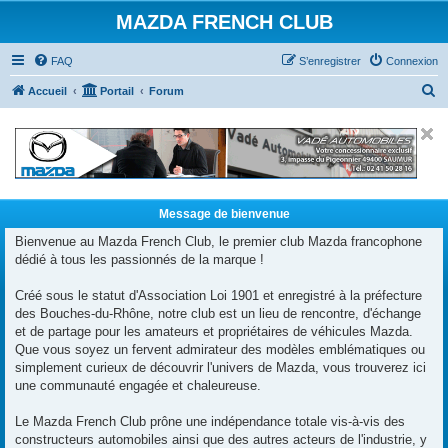
MAZDA FRENCH CLUB
FAQ
S’enregistrer
Connexion
R
Accueil
Portail
Forum
e
c
h
e
r
Message de bienvenue
c
Bienvenue au Mazda French Club, le premier club Mazda francophone
dédié à tous les passionnés de la marque !
h
e
Créé sous le statut d'Association Loi 1901 et enregistré à la préfecture
r
des Bouches-du-Rhône, notre club est un lieu de rencontre, d'échange
et de partage pour les amateurs et propriétaires de véhicules Mazda.
Que vous soyez un fervent admirateur des modèles emblématiques ou
simplement curieux de découvrir l'univers de Mazda, vous trouverez ici
une communauté engagée et chaleureuse.
Le Mazda French Club prône une indépendance totale vis-à-vis des
constructeurs automobiles ainsi que des autres acteurs de l'industrie, y