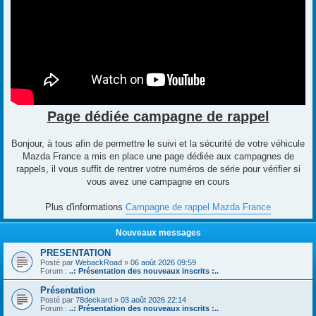
Page dédiée campagne de rappel
Bonjour, à tous afin de permettre le suivi et la sécurité de votre véhicule
Mazda France a mis en place une page dédiée aux campagnes de
rappels, il vous suffit de rentrer votre numéros de série pour vérifier si
vous avez une campagne en cours
Plus d'informations
Campagne de rappel Mazda France
Nouveaux messages
PRESENTATION
Posté par
WebackRoad
»
06 août 2026 09:59
Forum :
..: Présentation des nouveaux inscrits :..
Présentation
Posté par
78deckard
»
03 août 2026 22:14
Forum :
..: Présentation des nouveaux inscrits :..