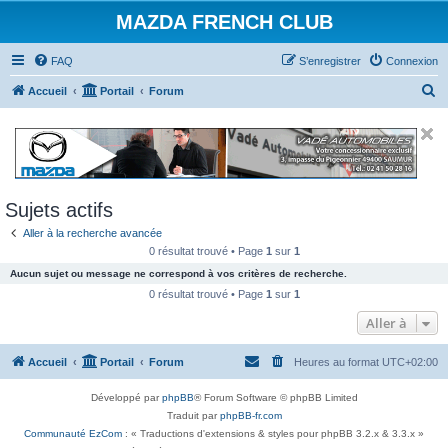
MAZDA FRENCH CLUB
FAQ
S’enregistrer
Connexion
R
Accueil
Portail
Forum
e
c
h
e
Sujets actifs
r
Aller à la recherche avancée
c
0 résultat trouvé • Page
1
sur
1
h
Aucun sujet ou message ne correspond à vos critères de recherche.
e
0 résultat trouvé • Page
1
sur
1
r
Aller à
Accueil
Portail
Forum
Heures au format
UTC+02:00
Développé par
phpBB
® Forum Software © phpBB Limited
Traduit par
phpBB-fr.com
Communauté EzCom
: « Traductions d'extensions & styles pour phpBB 3.2.x & 3.3.x »