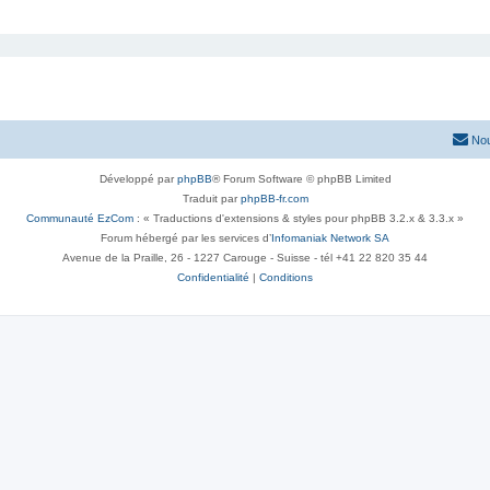
Nou
Développé par
phpBB
® Forum Software © phpBB Limited
Traduit par
phpBB-fr.com
Communauté EzCom
: « Traductions d'extensions & styles pour phpBB 3.2.x & 3.3.x »
Forum hébergé par les services d’
Infomaniak Network SA
Avenue de la Praille, 26 - 1227 Carouge - Suisse - tél +41 22 820 35 44
Confidentialité
|
Conditions