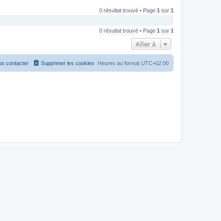
0 résultat trouvé • Page
1
sur
1
0 résultat trouvé • Page
1
sur
1
Aller à
s contacter
Supprimer les cookies
Heures au format
UTC+02:00