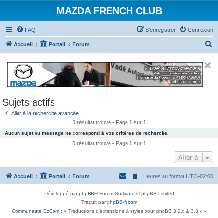
MAZDA FRENCH CLUB
FAQ
S’enregistrer
Connexion
R
Accueil
Portail
Forum
e
c
h
e
Sujets actifs
r
Aller à la recherche avancée
c
0 résultat trouvé • Page
1
sur
1
h
Aucun sujet ou message ne correspond à vos critères de recherche.
e
0 résultat trouvé • Page
1
sur
1
r
Aller à
Accueil
Portail
Forum
Heures au format
UTC+02:00
Développé par
phpBB
® Forum Software © phpBB Limited
Traduit par
phpBB-fr.com
Communauté EzCom
: « Traductions d'extensions & styles pour phpBB 3.2.x & 3.3.x »