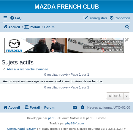
MAZDA FRENCH CLUB
FAQ
S’enregistrer
Connexion
R
Accueil
Portail
Forum
e
c
h
e
Sujets actifs
r
Aller à la recherche avancée
c
0 résultat trouvé • Page
1
sur
1
h
Aucun sujet ou message ne correspond à vos critères de recherche.
e
0 résultat trouvé • Page
1
sur
1
r
Aller à
Accueil
Portail
Forum
Heures au format
UTC+02:00
Développé par
phpBB
® Forum Software © phpBB Limited
Traduit par
phpBB-fr.com
Communauté EzCom
: « Traductions d'extensions & styles pour phpBB 3.2.x & 3.3.x »