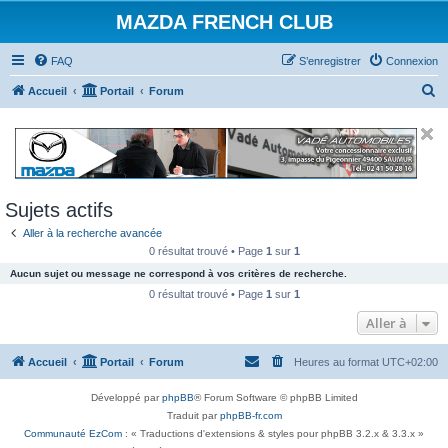
MAZDA FRENCH CLUB
FAQ
S’enregistrer
Connexion
R
Accueil
Portail
Forum
e
c
h
e
Sujets actifs
r
Aller à la recherche avancée
c
0 résultat trouvé • Page
1
sur
1
h
Aucun sujet ou message ne correspond à vos critères de recherche.
e
0 résultat trouvé • Page
1
sur
1
r
Aller à
Accueil
Portail
Forum
Heures au format
UTC+02:00
Développé par
phpBB
® Forum Software © phpBB Limited
Traduit par
phpBB-fr.com
Communauté EzCom
: « Traductions d'extensions & styles pour phpBB 3.2.x & 3.3.x »