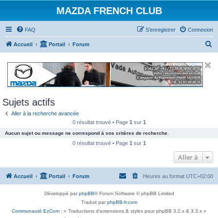
MAZDA FRENCH CLUB
FAQ
S’enregistrer
Connexion
R
Accueil
Portail
Forum
e
c
h
e
Sujets actifs
r
Aller à la recherche avancée
c
0 résultat trouvé • Page
1
sur
1
h
Aucun sujet ou message ne correspond à vos critères de recherche.
e
0 résultat trouvé • Page
1
sur
1
r
Aller à
Accueil
Portail
Forum
Heures au format
UTC+02:00
Développé par
phpBB
® Forum Software © phpBB Limited
Traduit par
phpBB-fr.com
Communauté EzCom
: « Traductions d'extensions & styles pour phpBB 3.2.x & 3.3.x »