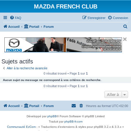
MAZDA FRENCH CLUB
FAQ
S’enregistrer
Connexion
R
Accueil
Portail
Forum
e
c
h
e
Sujets actifs
r
Aller à la recherche avancée
c
0 résultat trouvé • Page
1
sur
1
h
Aucun sujet ou message ne correspond à vos critères de recherche.
e
0 résultat trouvé • Page
1
sur
1
r
Aller à
Accueil
Portail
Forum
Heures au format
UTC+02:00
Développé par
phpBB
® Forum Software © phpBB Limited
Traduit par
phpBB-fr.com
Communauté EzCom
: « Traductions d'extensions & styles pour phpBB 3.2.x & 3.3.x »