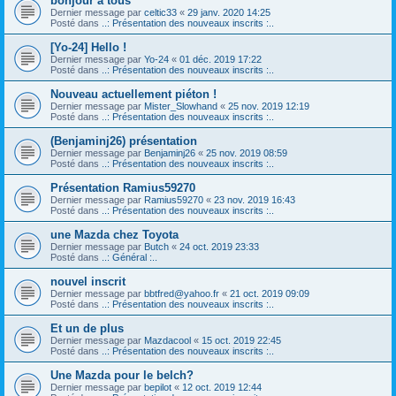
bonjour a tous
Dernier message par
celtic33
«
29 janv. 2020 14:25
Posté dans
..: Présentation des nouveaux inscrits :..
[Yo-24] Hello !
Dernier message par
Yo-24
«
01 déc. 2019 17:22
Posté dans
..: Présentation des nouveaux inscrits :..
Nouveau actuellement piéton !
Dernier message par
Mister_Slowhand
«
25 nov. 2019 12:19
Posté dans
..: Présentation des nouveaux inscrits :..
(Benjaminj26) présentation
Dernier message par
Benjaminj26
«
25 nov. 2019 08:59
Posté dans
..: Présentation des nouveaux inscrits :..
Présentation Ramius59270
Dernier message par
Ramius59270
«
23 nov. 2019 16:43
Posté dans
..: Présentation des nouveaux inscrits :..
une Mazda chez Toyota
Dernier message par
Butch
«
24 oct. 2019 23:33
Posté dans
..: Général :..
nouvel inscrit
Dernier message par
bbtfred@yahoo.fr
«
21 oct. 2019 09:09
Posté dans
..: Présentation des nouveaux inscrits :..
Et un de plus
Dernier message par
Mazdacool
«
15 oct. 2019 22:45
Posté dans
..: Présentation des nouveaux inscrits :..
Une Mazda pour le belch?
Dernier message par
bepilot
«
12 oct. 2019 12:44