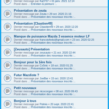
Dernier message par
Karl737
«
01 janv. 2021 12:14
Posté dans
..: Entretien & peinture :..
Présentation de zeuta
Dernier message par
Zeuta
«
29 oct. 2020 21:16
Posté dans
..: Présentation des nouveaux inscrits :..
Présentation [Cbastien49]
Dernier message par
Cbastien49
«
29 oct. 2020 12:20
Posté dans
..: Présentation des nouveaux inscrits :..
Manque de puissance Mazda 3 essence moteur LF
Dernier message par
francoisfedsi@gmail.com
«
23 oct. 2020 02:25
Posté dans
..: Présentation des nouveaux inscrits :..
[Zeusauto] Présentation
Dernier message par
zeusauto
«
21 oct. 2020 22:44
Posté dans
..: Présentation des nouveaux inscrits :..
Bonjour pour la 1ère fois
Dernier message par
Cx5nic
«
18 oct. 2020 01:25
Posté dans
..: Présentation des nouveaux inscrits :..
Futur Mazdiste ?
Dernier message par
JoeBar
«
15 oct. 2020 13:41
Posté dans
..: Présentation des nouveaux inscrits :..
Petit nouveaux
Dernier message par
nicocorgan
«
08 oct. 2020 09:43
Posté dans
..: Présentation des nouveaux inscrits :..
Bonjour à tous
Dernier message par
Polmio
«
20 sept. 2020 22:41
Posté dans
..: Présentation des nouveaux inscrits :..