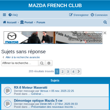
MAZDA FRENCH CLUB
FAQ
S’enregistrer
Connexion
R
Accueil
Portail
Forum
e
c
h
e
Sujets sans réponse
r
Aller à la recherche avancée
c
Rechercher
Recherche avancée
h
e
1
2
3
4
Suivante
203 résultats trouvés
r
Sujets
RX-8 Moteur Maseratti
Dernier message par
Versus
«
05 nov. 2025 22:25
Posté dans
..: Général :..
Démontage optique Mazda 5 cw
Dernier message par
Dimitri M5
«
27 févr. 2025 09:33
Posté dans
..: Présentation des nouveaux inscrits :..