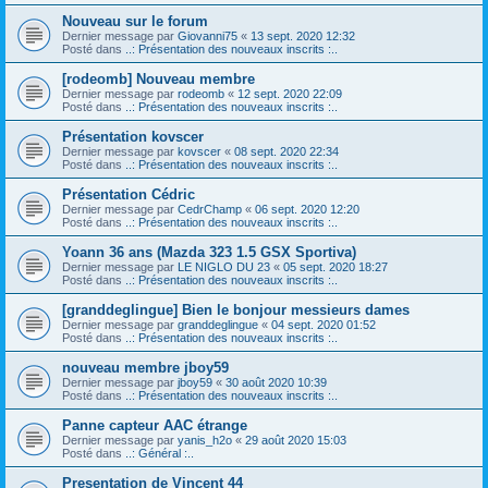
Nouveau sur le forum
Dernier message par
Giovanni75
«
13 sept. 2020 12:32
Posté dans
..: Présentation des nouveaux inscrits :..
[rodeomb] Nouveau membre
Dernier message par
rodeomb
«
12 sept. 2020 22:09
Posté dans
..: Présentation des nouveaux inscrits :..
Présentation kovscer
Dernier message par
kovscer
«
08 sept. 2020 22:34
Posté dans
..: Présentation des nouveaux inscrits :..
Présentation Cédric
Dernier message par
CedrChamp
«
06 sept. 2020 12:20
Posté dans
..: Présentation des nouveaux inscrits :..
Yoann 36 ans (Mazda 323 1.5 GSX Sportiva)
Dernier message par
LE NIGLO DU 23
«
05 sept. 2020 18:27
Posté dans
..: Présentation des nouveaux inscrits :..
[granddeglingue] Bien le bonjour messieurs dames
Dernier message par
granddeglingue
«
04 sept. 2020 01:52
Posté dans
..: Présentation des nouveaux inscrits :..
nouveau membre jboy59
Dernier message par
jboy59
«
30 août 2020 10:39
Posté dans
..: Présentation des nouveaux inscrits :..
Panne capteur AAC étrange
Dernier message par
yanis_h2o
«
29 août 2020 15:03
Posté dans
..: Général :..
Presentation de Vincent 44